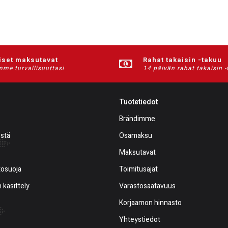
iset maksutavat
Rahat takaisin -takuu
me turvallisuuttasi
14 päivän rahat takaisin 
Tuotetiedot
Brändimme
estä
Osamaksu
Maksutavat
tosuoja
Toimitusajat
 käsittely
Varastosaatavuus
Korjaamon hinnasto
Yhteystiedot