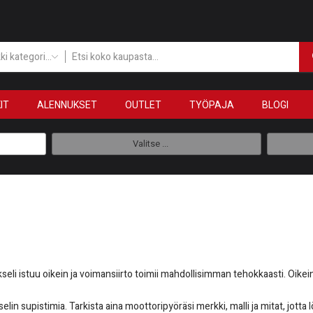
Kaikki kategoriat
IT
ALENNUKSET
OUTLET
TYÖPAJA
BLOGI
Valitse ...
eli istuu oikein ja voimansiirto toimii mahdollisimman tehokkaasti. Oikein 
elin supistimia. Tarkista aina moottoripyöräsi merkki, malli ja mitat, jott