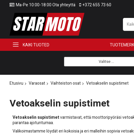
Ma-Pe 10:00-18:00 Ota yhteyttä
+372 655 73 60
KAIKI TUOTED
TUOTEMERK
Valitse ...
Etusivu
Varaosat
Vaihteiston osat
Vetoakselin supistimet
Vetoakselin supistimet
Vetoakselin supistimet
varmistavat, että moottoripyöräsi vetoaks
parantaa ajotuntumaa.
Valikoimastamme löydät eri kokoisia ja eri malleihin sopivia vetoaks