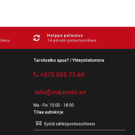
Helppo palautus
-takuu
14 päivän palautusoikeus
Tarvitsetko apua? / Yhteystietomme
+372 655 73 60
info@starmoto.ee
Ma - Pe: 10:00 - 18:00
Tilaa uutiskirje
Tilaa
uutiskirje: