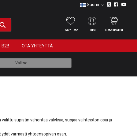
Suomi
Toivelista
Tilisi
Ostoskorisi
B2B
OTA YHTEYTTÄ
Valitse ...
valittu supistin vähentää välyksiä, suojaa vaihteiston osia ja
a löydät varmasti yhteensopivan osan.