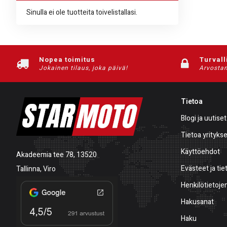
Sinulla ei ole tuotteita toivelistallasi.
Nopea toimitus
Turvall
Jokainen tilaus, joka päivä!
Arvostam
Tietoa
Blogi ja uutiset
Tietoa yrityks
Käyttöehdot
Akadeemia tee 78, 13520
Evästeet ja tie
Tallinna, Viro
Henkilötietojen
Hakusanat
Haku