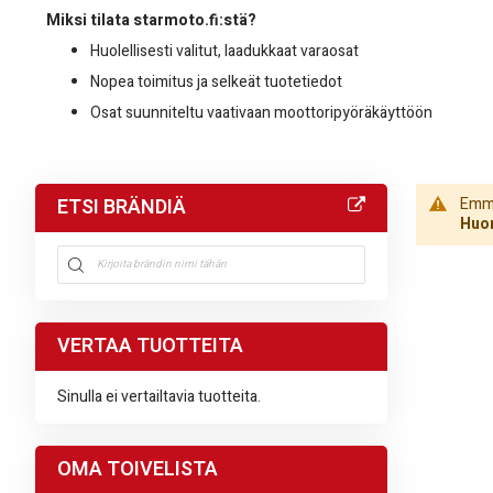
Miksi tilata starmoto.fi:stä?
Huolellisesti valitut, laadukkaat varaosat
Nopea toimitus ja selkeät tuotetiedot
Osat suunniteltu vaativaan moottoripyöräkäyttöön
ETSI BRÄNDIÄ
Emme 
Huom
VERTAA TUOTTEITA
Sinulla ei vertailtavia tuotteita.
OMA TOIVELISTA