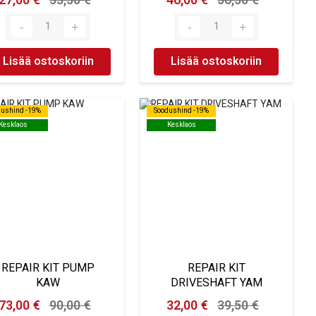
27,00 €
33,50 €
46,00 €
56,50 €
Lisää ostoskoriin
Lisää ostoskoriin
dushind -19%
dushind -19%
Soodushind -19%
Soodushind -19%
Kesklaos
Kesklaos
Kesklaos
Kesklaos
REPAIR KIT PUMP
REPAIR KIT
KAW
DRIVESHAFT YAM
73,00 €
90,00 €
32,00 €
39,50 €