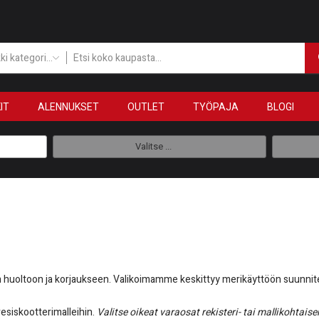
Kaikki kategoriat
IT
ALENNUKSET
OUTLET
TYÖPAJA
BLOGI
Valitse ...
n huoltoon ja korjaukseen. Valikoimamme keskittyy merikäyttöön suunniteltui
esiskootterimalleihin.
Valitse oikeat varaosat rekisteri- tai mallikohtaise