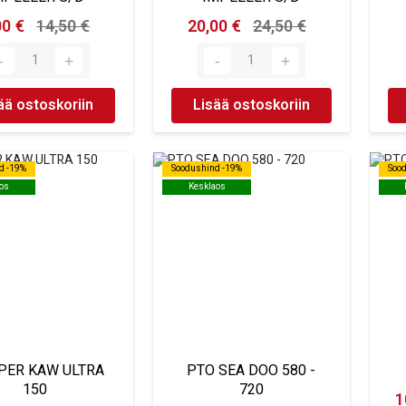
00 €
14,50 €
20,00 €
24,50 €
ää ostoskoriin
Lisää ostoskoriin
d -19%
d -19%
Soodushind -19%
Soodushind -19%
Soo
Soo
os
os
Kesklaos
Kesklaos
PER KAW ULTRA
PTO SEA DOO 580 -
150
720
1