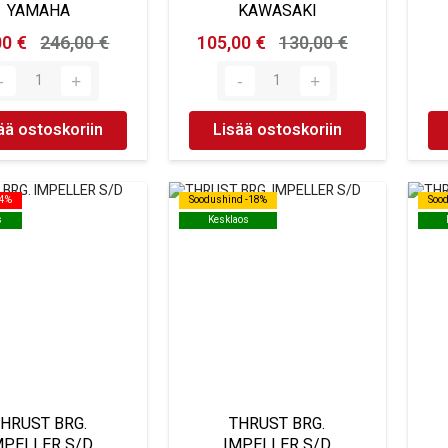
YAMAHA
KAWASAKI
00 €
246,00 €
105,00 €
130,00 €
ää ostoskoriin
Lisää ostoskoriin
24%
24%
Soodushind -18%
Soodushind -18%
Soo
Soo
s
s
Kesklaos
Kesklaos
HRUST BRG.
THRUST BRG.
MPELLER S/D
IMPELLER S/D