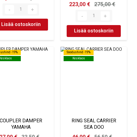
223,00 €
275,00 €
Lisää ostoskoriin
Lisää ostoskoriin
dushind -19%
dushind -19%
Soodushind -19%
Soodushind -19%
Kesklaos
Kesklaos
Kesklaos
Kesklaos
COUPLER DAMPER
RING SEAL CARRIER
YAMAHA
SEA DOO