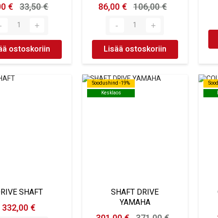
00 €
33,50 €
86,00 €
106,00 €
ää ostoskoriin
Lisää ostoskoriin
Soodushind -19%
Soodushind -19%
Soo
Soo
Kesklaos
Kesklaos
RIVE SHAFT
SHAFT DRIVE
YAMAHA
332,00 €