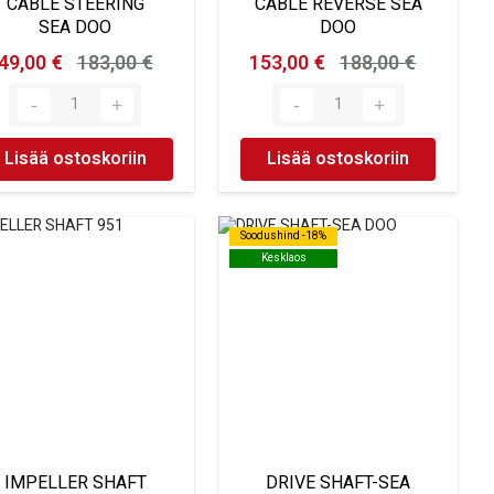
CABLE STEERING
CABLE REVERSE SEA
SEA DOO
DOO
49,00 €
183,00 €
153,00 €
188,00 €
Lisää ostoskoriin
Lisää ostoskoriin
Soodushind -18%
Soodushind -18%
Kesklaos
Kesklaos
IMPELLER SHAFT
DRIVE SHAFT-SEA