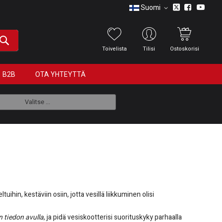
Suomi
Toivelista
Tilisi
Ostoskorisi
B2B
OTA YHTEYTTÄ
Valitse ...
hin, kestäviin osiin, jotta vesillä liikkuminen olisi
n tiedon avulla
, ja pidä vesiskootterisi suorituskyky parhaalla