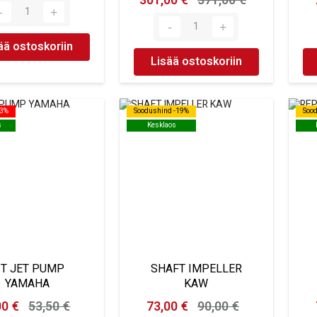
301,00 €
371,00 €
ää ostoskoriin
Lisää ostoskoriin
23%
23%
Soodushind -19%
Soodushind -19%
Soo
Soo
s
s
Kesklaos
Kesklaos
IT JET PUMP
SHAFT IMPELLER
YAMAHA
KAW
00 €
53,50 €
73,00 €
90,00 €