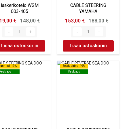
laakerikotelo WSM
CABLE STEERING
003-405
YAMAHA
19,00 €
148,00 €
153,00 €
188,00 €
Lisää ostoskoriin
Lisää ostoskoriin
dushind -19%
dushind -19%
Soodushind -19%
Soodushind -19%
Kesklaos
Kesklaos
Kesklaos
Kesklaos