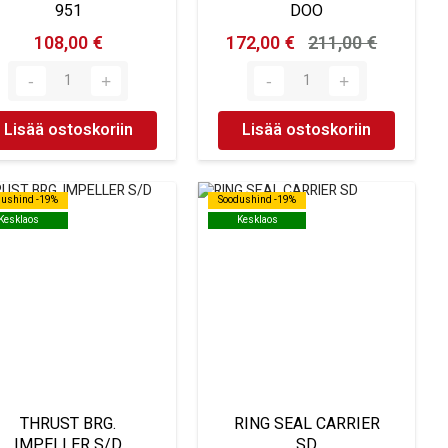
951
DOO
108,00 €
172,00 €
211,00 €
Lisää ostoskoriin
Lisää ostoskoriin
dushind -19%
dushind -19%
Soodushind -19%
Soodushind -19%
Kesklaos
Kesklaos
Kesklaos
Kesklaos
THRUST BRG.
RING SEAL CARRIER
IMPELLER S/D
SD