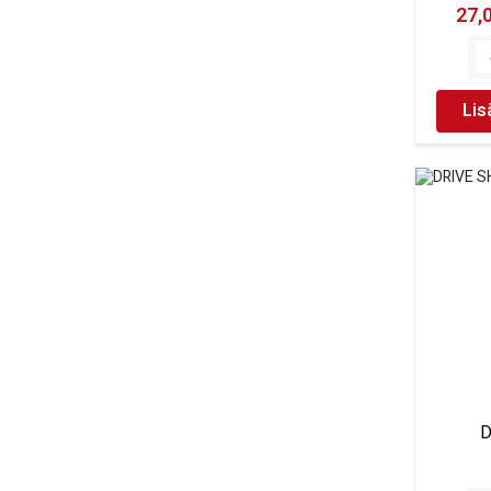
Solenoidit
27,
Alkupalat
1
Käynnistysreleet
2
Jakelijan osat
3
Lis
Jäähdytys
54
Jäähdytysjärjestelmän anodit
5
Lämmönvaihtimen tiivisteet
2
Termostaatit
5
Potkurit
22
Veden suodattimet
3
Vesipumpun korjaussarjat
3
Vesipumpun tiivisteet
5
Vesipumput
3
Vesiputkien tiivisteet
4
D
Öljynjäähdytyksen tiivisteet
1