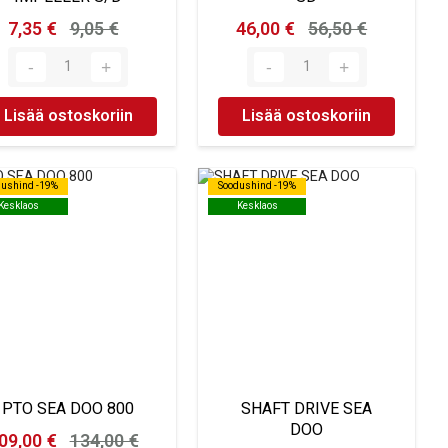
7,35 €
9,05 €
46,00 €
56,50 €
Lisää ostoskoriin
Lisää ostoskoriin
dushind -19%
dushind -19%
Soodushind -19%
Soodushind -19%
Kesklaos
Kesklaos
Kesklaos
Kesklaos
PTO SEA DOO 800
SHAFT DRIVE SEA
DOO
09,00 €
134,00 €