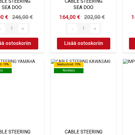
BLE STEERING
CABLE STEERING
SEA DOO
SEA DOO
00 €
246,00 €
164,00 €
202,00 €
1
ää ostoskoriin
Lisää ostoskoriin
d -19%
d -19%
Soodushind -19%
Soodushind -19%
os
os
Kesklaos
Kesklaos
BLE STEERING
CABLE STEERING