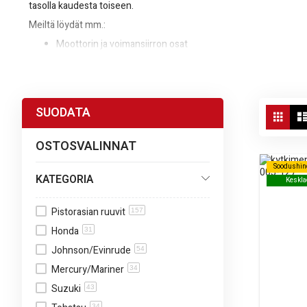
tasolla kaudesta toiseen.
Meiltä löydät mm.:
Moottorin ja voimansiirron osat
Sähkö- ja sytytyskomponentit
Suodattimet, tiivisteet ja muut huolto-osat
Vie
SUODATA
Panostamme nopeaan toimitukseen ja selkeään tuote-informaatioon
Ruud
as
OSTOSVALINNAT
Soodushin
Soodushin
KATEGORIA
Keskla
Keskla
Pistorasian ruuvit
157
Honda
31
Johnson/Evinrude
54
Mercury/Mariner
34
Suzuki
43
34