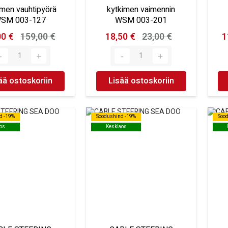
imen vauhtipyörä
kytkimen vaimennin
SM 003-127
WSM 003-201
00 €
159,00 €
18,50 €
23,00 €
1
ää ostoskoriin
Lisää ostoskoriin
d -19%
d -19%
Soodushind -19%
Soodushind -19%
Soo
Soo
os
os
Kesklaos
Kesklaos