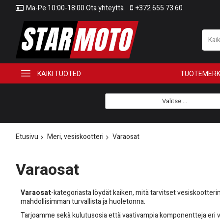
Ma-Pe 10:00-18:00 Ota yhteyttä
+372 655 73 60
KAIKI TUOTED
TUOTEMERK
Valitse ...
Etusivu
Meri, vesiskootteri
Varaosat
Varaosat
Varaosat
-kategoriasta löydät kaiken, mitä tarvitset vesiskootteri
mahdollisimman turvallista ja huoletonna.
Tarjoamme sekä kulutusosia että vaativampia komponentteja eri v