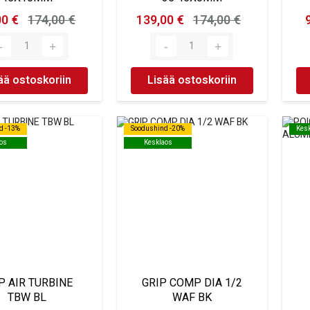
00 €
174,00 €
139,00 €
174,00 €
ää ostoskoriin
Lisää ostoskoriin
d -13%
d -13%
Soodushind -20%
Soodushind -20%
Kes
Kes
os
os
Kesklaos
Kesklaos
P AIR TURBINE
GRIP COMP DIA 1/2
TBW BL
WAF BK