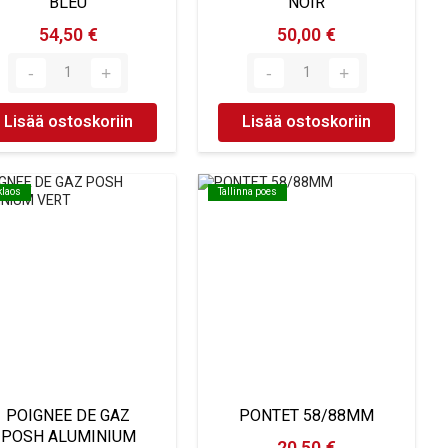
BLEU
NOIR
54,50 €
50,00 €
Lisää ostoskoriin
Lisää ostoskoriin
klaos
klaos
Tallinna poes
Tallinna poes
POIGNEE DE GAZ
PONTET 58/88MM
POSH ALUMINIUM