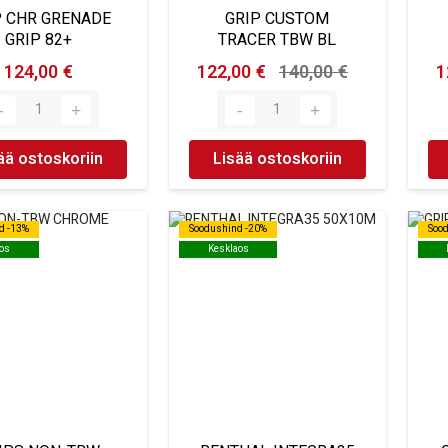
P CHR GRENADE
GRIP CUSTOM
GRIP 82+
TRACER TBW BL
124,00 €
122,00 €
140,00 €
1
ää ostoskoriin
Lisää ostoskoriin
d -13%
d -13%
Soodushind -20%
Soodushind -20%
Soo
Soo
os
os
Kesklaos
Kesklaos