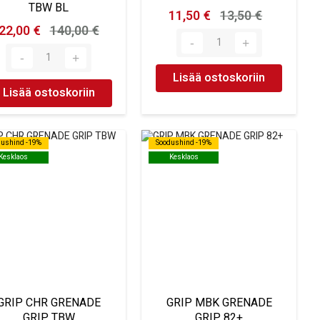
TBW BL
11,50 €
13,50 €
22,00 €
140,00 €
Lisää ostoskoriin
Lisää ostoskoriin
dushind -19%
dushind -19%
Soodushind -19%
Soodushind -19%
Kesklaos
Kesklaos
Kesklaos
Kesklaos
GRIP CHR GRENADE
GRIP MBK GRENADE
GRIP TBW
GRIP 82+