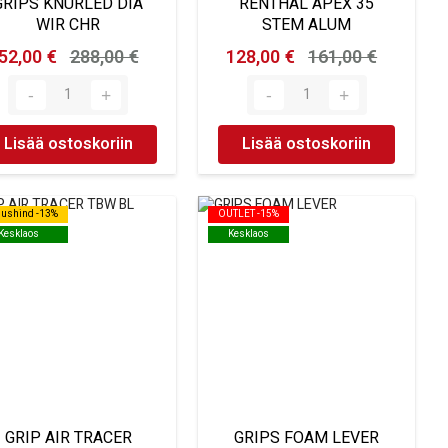
GRIPS KNURLED DIA
RENTHAL APEX 35
WIR CHR
STEM ALUM
52,00 €
288,00 €
128,00 €
161,00 €
Lisää ostoskoriin
Lisää ostoskoriin
dushind -13%
dushind -13%
OUTLET -15%
OUTLET -15%
Kesklaos
Kesklaos
Kesklaos
Kesklaos
GRIP AIR TRACER
GRIPS FOAM LEVER