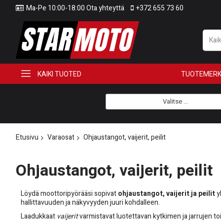
Ma-Pe 10:00-18:00 Ota yhteyttä
+372 655 73 60
KAIKI TUOTED
TUOTEMERK
Valitse ...
Etusivu
Varaosat
Ohjaustangot, vaijerit, peilit
Ohjaustangot, vaijerit, peilit
Löydä moottoripyörääsi sopivat
ohjaustangot, vaijerit ja peilit
y
hallittavuuden ja näkyvyyden juuri kohdalleen.
Laadukkaat
vaijerit
varmistavat luotettavan kytkimen ja jarrujen to