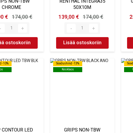
IPS NON-TBW
RENTHAL INTEGRA35
CHROME
50X10M
00 €
174,00 €
139,00 €
174,00 €
2
ää ostoskoriin
Lisää ostoskoriin
d -10%
d -10%
Soodushind -13%
Soodushind -13%
Soo
Soo
os
os
Kesklaos
Kesklaos
P CONTOUR LED
GRIPS NON-TBW