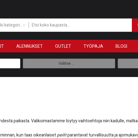
Kaikki kategoriat
IT
ALENNUKSET
OUTLET
TYÖPAJA
BLOGI
Valitse ...
hdestä paikasta. Valikoimastamme löytyy vaihtoehtoja niin kadulle, matka
iminnan, kun taas oikeanlaiset
peilit
parantavat turvallisuutta ja ajomukav