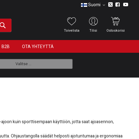
Suomi
Toivelista
Tilisi
Ostoskorisi
B2B
OTA YHTEYTTÄ
Valitse ...
-ajoon kuin sporttisempaan käyttöön, jotta saat ajoasennon,
uutta. Ohjaustangolla säädät helposti ajotuntumaa ja ergonomiaa