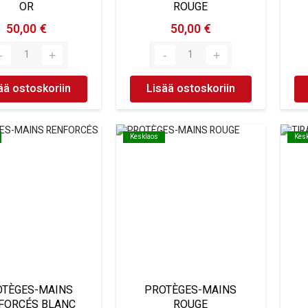
OR
ROUGE
50,00 €
50,00 €
ää ostoskoriin
Lisää ostoskoriin
Kesklaos
Kesklaos
Kes
Kes
OTÈGES-MAINS
PROTÈGES-MAINS
FORCÉS BLANC
ROUGE