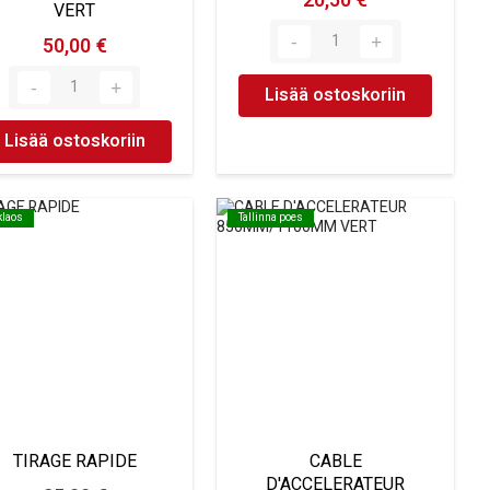
20,50 €
VERT
50,00 €
Lisää ostoskoriin
Lisää ostoskoriin
klaos
klaos
Tallinna poes
Tallinna poes
TIRAGE RAPIDE
CABLE
D'ACCELERATEUR