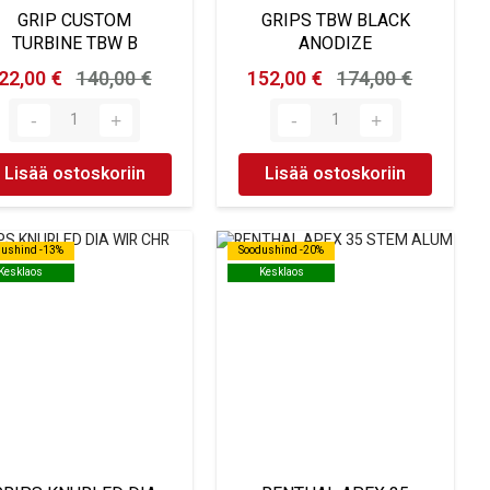
GRIP CUSTOM
GRIPS TBW BLACK
TURBINE TBW B
ANODIZE
22,00 €
140,00 €
152,00 €
174,00 €
Lisää ostoskoriin
Lisää ostoskoriin
dushind -13%
dushind -13%
Soodushind -20%
Soodushind -20%
Kesklaos
Kesklaos
Kesklaos
Kesklaos