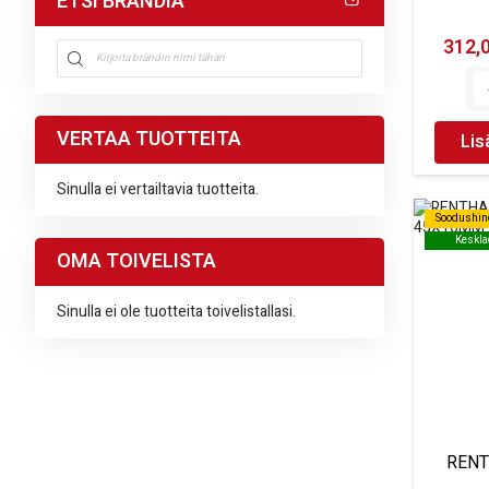
ETSI BRÄNDIÄ
Kaasuvaijerit
2072
312,
Istuimen lukituskaapelit
1
Muut kaapelit
30
Kytkin kaapelit
1499
VERTAA TUOTTEITA
Lis
Nopeusmittarin kaapelit
323
Kierroslukumittarin kaapelit
8
Sinulla ei vertailtavia tuotteita.
Raakakaapeleita
96
Soodushin
Soodushin
Johdon osat
26
Keskla
Keskla
OMA TOIVELISTA
Valokytkimet
8
Sinulla ei ole tuotteita toivelistallasi.
RENT