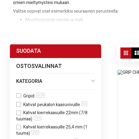
omien mieltymystesi mukaan.
Valitse sopivat osat esimerkiksi seuraavien perusteella:
Moottoripyörän merkki ja malli
Ajotyyli: kaupunki, matka-ajo, sport
Haluttu ajoasento ja ergonomia
Tieliikenne- ja katsastusvaatimukset
Vie
SUODATA
Ruud
as
Tarvitsetko apua oikeiden osien valinnassa? Tutustu tuotekuvauksiin j
OSTOSVALINNAT
KATEGORIA
Gripid
1126
Kahvat peukalon kaasuvivuille
53
Kahvat kierrekaasuille 22mm (7/8
tuumaa)
750
Kahvat kierrekaasuille 25,4 mm (1
tuuma)
295