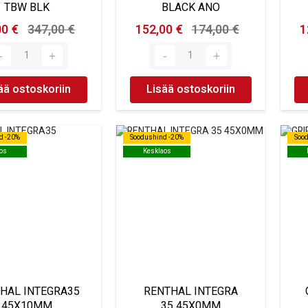
TBW BLK
BLACK ANO
00 €
347,00 €
152,00 €
174,00 €
1
ää ostoskoriin
Lisää ostoskoriin
d -20%
d -20%
Soodushind -20%
Soodushind -20%
Soo
Soo
os
os
Kesklaos
Kesklaos
HAL INTEGRA35
RENTHAL INTEGRA
45X10MM
35 45X0MM