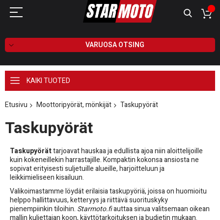
VARUOSA OTSING
KAIKI TUOTED
Etusivu
Moottoripyörät, mönkijät
Taskupyörät
Taskupyörät
Taskupyörät
tarjoavat hauskaa ja edullista ajoa niin aloittelijoille
kuin kokeneillekin harrastajille. Kompaktin kokonsa ansiosta ne
sopivat erityisesti suljetuille alueille, harjoitteluun ja
leikkimieliseen kisailuun.
Valikoimastamme löydät erilaisia taskupyöriä, joissa on huomioitu
helppo hallittavuus, ketteryys ja riittävä suorituskyky
pienempiinkin tiloihin.
Starmoto.fi
auttaa sinua valitsemaan oikean
mallin kuljettajan koon, käyttötarkoituksen ja budjetin mukaan.