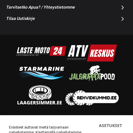
Tarvitsetko Apua? / Yhteystietomme
Tilaa Uutiskirje
© 2014-2026 Starmoto OÜ
ASETUKSET
Evästeet auttavat meitä tarjoamaan
palveluitamme. Käyttämällä palveluitamme