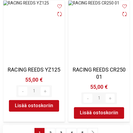
RACING REEDS YZ125
RACING REEDS CR250
01
55,00 €
55,00 €
Lisää ostoskoriin
Lisää ostoskoriin
Sivu
You're currently reading page
Sivu
Sivu
Sivu
Sivu
Sivu
Seuraava
1
2
3
4
5