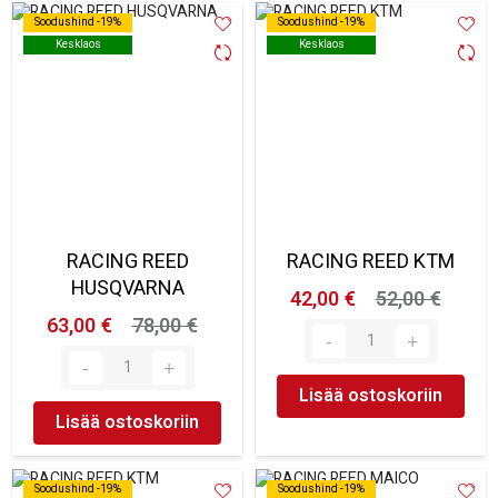
Soodushind -19%
Soodushind -19%
Soodushind -19%
Soodushind -19%
Kesklaos
Kesklaos
Kesklaos
Kesklaos
RACING REED
RACING REED KTM
HUSQVARNA
42,00 €
52,00 €
63,00 €
78,00 €
Lisää ostoskoriin
Lisää ostoskoriin
Soodushind -19%
Soodushind -19%
Soodushind -19%
Soodushind -19%