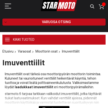
VARUOSA OTSING
KAIKI TUOTED
Etusivu
Varaosat
Moottorin osat
Imuventtiilit
Imuventtiilit
Imuventtiilit ovat tärkeä osa moottoripyörän moottorin toimintaa.
Kuluneet tai vaurioituneet venttiilit heikentävät käyntiä, tehon
tuottoa ja voivat lisätä polttoaineenkulutusta. Valikoimastamme
löydät
laadukkaat imuventtiilit
eri moottoripyörämalleihin.
starmoto.fi tarjoaa tarkkaan valikoidut imuventtiilit, jotka täyttävät
tiukat laatuvaatimukset. Kun vaihdat venttiilit ajoissa, pidennät
moottorin käyttöikää ja varmistat luotettavan suorituskyvyn niin
arjessa kuin harrasteajossa.