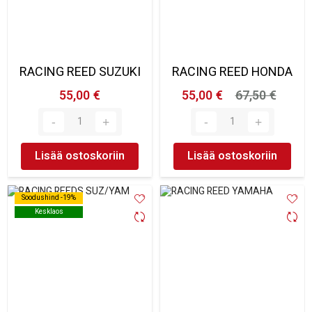
RACING REED SUZUKI
RACING REED HONDA
55,00 €
55,00 €
67,50 €
Lisää ostoskoriin
Lisää ostoskoriin
Soodushind -19%
Soodushind -19%
Kesklaos
Kesklaos