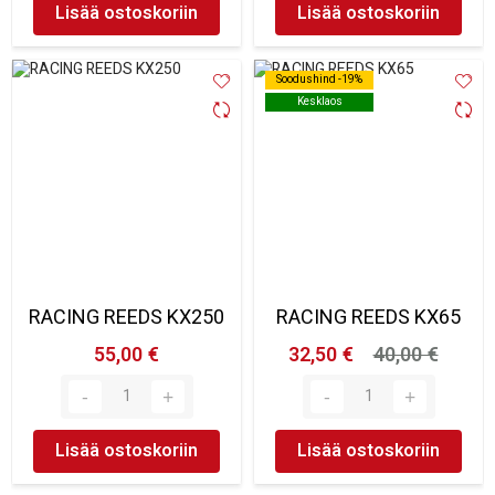
Lisää ostoskoriin
Lisää ostoskoriin
Soodushind -19%
Soodushind -19%
Kesklaos
Kesklaos
RACING REEDS KX250
RACING REEDS KX65
55,00 €
32,50 €
40,00 €
Lisää ostoskoriin
Lisää ostoskoriin