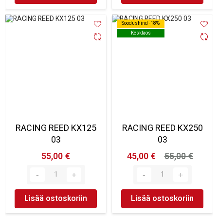
Soodushind -18%
Soodushind -18%
Kesklaos
Kesklaos
RACING REED KX125
RACING REED KX250
03
03
55,00 €
45,00 €
55,00 €
Lisää ostoskoriin
Lisää ostoskoriin