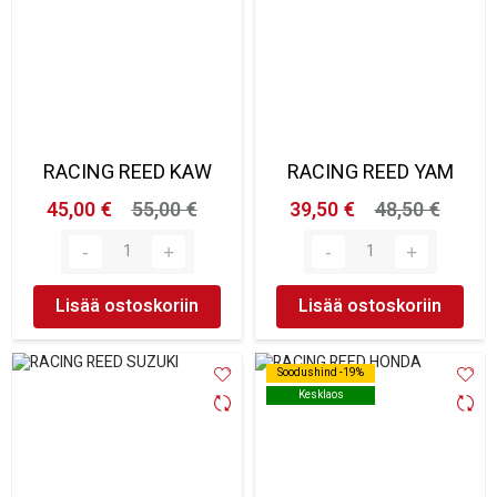
RACING REED KAW
RACING REED YAM
45,00 €
55,00 €
39,50 €
48,50 €
Lisää ostoskoriin
Lisää ostoskoriin
Soodushind -19%
Soodushind -19%
Kesklaos
Kesklaos