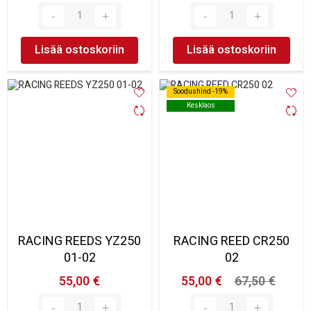
Lisää ostoskoriin
Lisää ostoskoriin
Soodushind -19%
Soodushind -19%
Kesklaos
Kesklaos
RACING REEDS YZ250
RACING REED CR250
01-02
02
55,00 €
55,00 €
67,50 €