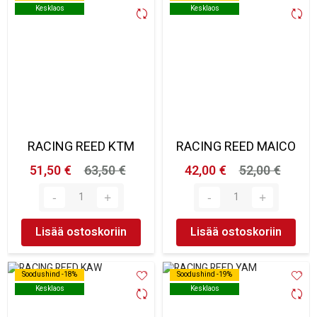
Kesklaos
Kesklaos
Kesklaos
Kesklaos
RACING REED KTM
RACING REED MAICO
51,50 €
63,50 €
42,00 €
52,00 €
Lisää ostoskoriin
Lisää ostoskoriin
Soodushind -18%
Soodushind -18%
Soodushind -19%
Soodushind -19%
Kesklaos
Kesklaos
Kesklaos
Kesklaos