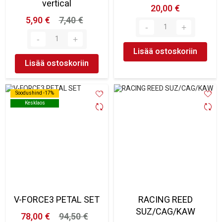
vertical
20,00 €
5,90 €
7,40 €
Lisää ostoskoriin
Lisää ostoskoriin
Soodushind -17%
Soodushind -17%
Kesklaos
Kesklaos
V-FORCE3 PETAL SET
RACING REED
SUZ/CAG/KAW
78,00 €
94,50 €