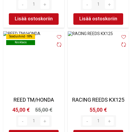
Lisää ostoskoriin
Lisää ostoskoriin
Soodushind -18%
Soodushind -18%
Kesklaos
Kesklaos
REED TM/HONDA
RACING REEDS KX125
45,00 €
55,00 €
55,00 €