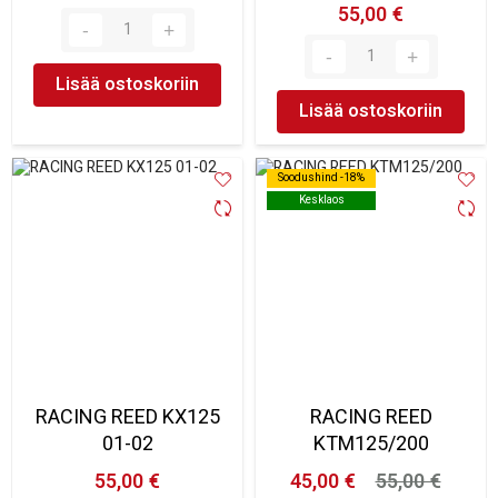
55,00 €
Lisää ostoskoriin
Lisää ostoskoriin
Soodushind -18%
Soodushind -18%
Kesklaos
Kesklaos
RACING REED KX125
RACING REED
01-02
KTM125/200
55,00 €
45,00 €
55,00 €