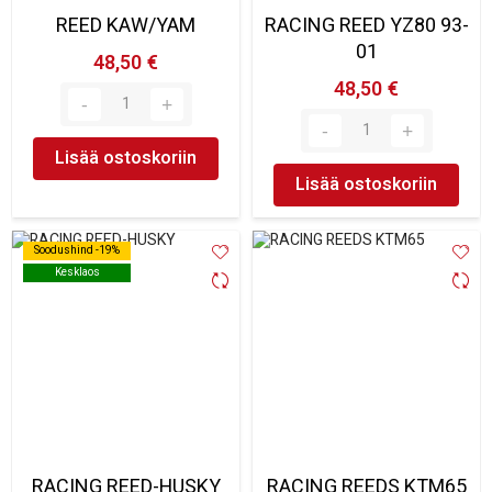
REED KAW/YAM
RACING REED YZ80 93-
01
48,50 €
48,50 €
Lisää ostoskoriin
Lisää ostoskoriin
Soodushind -19%
Soodushind -19%
Kesklaos
Kesklaos
RACING REED-HUSKY
RACING REEDS KTM65