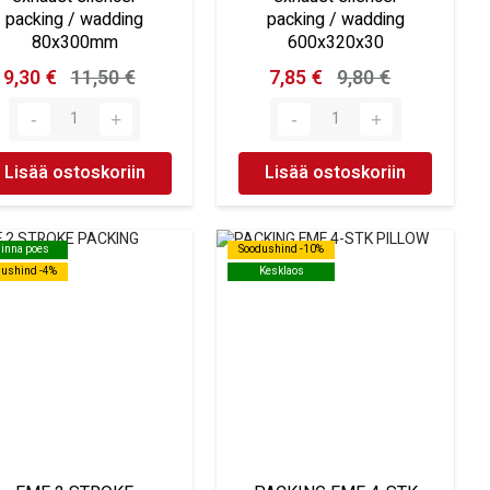
packing / wadding
packing / wadding
80x300mm
600x320x30
9,30 €
11,50 €
7,85 €
9,80 €
Lisää ostoskoriin
Lisää ostoskoriin
linna poes
linna poes
Soodushind -10%
Soodushind -10%
dushind -4%
dushind -4%
Kesklaos
Kesklaos