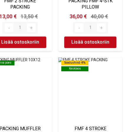
FMF 2 STROKE
PACKING FMF 4-STK
PACKING
PILLOW
13,00 €
13,50 €
36,00 €
40,00 €
Lisää ostoskoriin
Lisää ostoskoriin
inna poes
inna poes
Soodushind -8%
Soodushind -8%
Kesklaos
Kesklaos
PACKING MUFFLER
FMF 4 STROKE