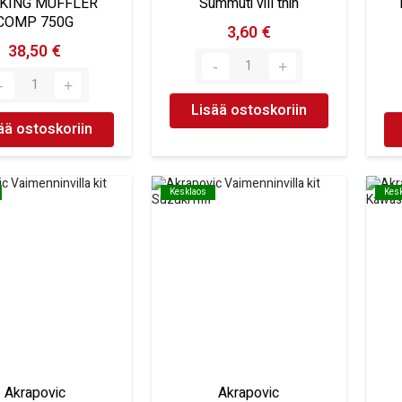
KING MUFFLER
Summuti vill thin
COMP 750G
3,60 €
38,50 €
Lisää ostoskoriin
ää ostoskoriin
Kesklaos
Kesklaos
Kes
Kes
Akrapovic
Akrapovic