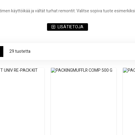
men käyttöikää ja vältät turhat remontit. Valitse sopiva tuote esimerkiksi
LISÄTIETOJA
w
toripyöräsi ääni hallinnassa – turvallisesti ja tyylikkäästi.
ukko
Luettelo
29
tuotetta