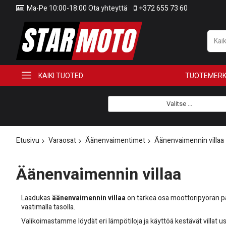
Ma-Pe 10:00-18:00 Ota yhteyttä
+372 655 73 60
KAIKI TUOTED
TUOTEMERK
Valitse ...
Etusivu
Varaosat
Äänenvaimentimet
Äänenvaimennin villaa
Äänenvaimennin villaa
Laadukas
äänenvaimennin villaa
on tärkeä osa moottoripyörän pa
vaatimalla tasolla.
Valikoimastamme löydät eri lämpötiloja ja käyttöä kestävät villat u