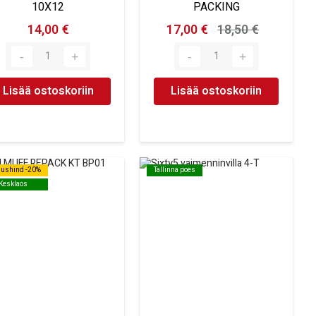
10X12
PACKING
14,00 €
17,00 €
18,50 €
Lisää ostoskoriin
Lisää ostoskoriin
dushind -20%
dushind -20%
Tallinna poes
Tallinna poes
Kesklaos
Kesklaos