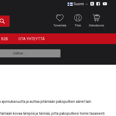
Suomi
Toivelista
Tilisi
Ostoskorisi
B2B
OTA YHTEYTTÄ
Valitse ...
a ajomukavuutta ja auttaa pitämään pakoputken äänet lain
stämään kovaa lämpöä ja tärinää, jotta pakoputkesi toimii tasaisesti