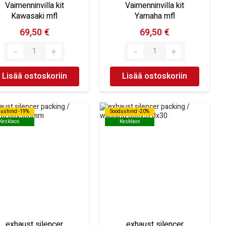
Vaimenninvilla kit
Vaimenninvilla kit
Kawasaki mfl
Yamaha mfl
69,50 €
69,50 €
Lisää ostoskoriin
Lisää ostoskoriin
dushind -19%
dushind -19%
Soodushind -20%
Soodushind -20%
Kesklaos
Kesklaos
Kesklaos
Kesklaos
exhaust silencer
exhaust silencer