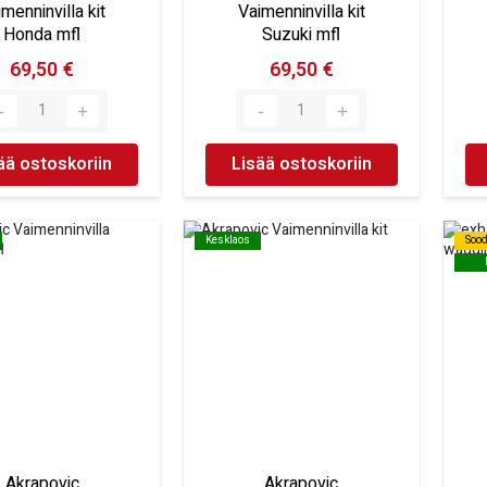
menninvilla kit
Vaimenninvilla kit
Honda mfl
Suzuki mfl
69,50 €
69,50 €
ää ostoskoriin
Lisää ostoskoriin
Kesklaos
Kesklaos
Soo
Soo
Akrapovic
Akrapovic