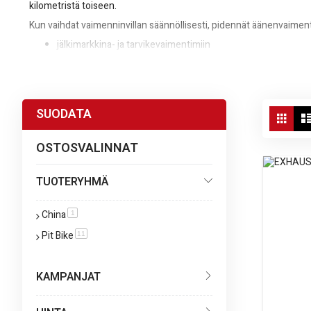
kilometristä toiseen.
Kun vaihdat vaimenninvillan säännöllisesti, pidennät äänenvaimenti
jälkimarkkina- ja tarvikevaimentimiin
viritys- ja kilpakäyttöön
vakioäänenvaimentimen huoltoon
Vie
SUODATA
Tilaa vaimenninvilla helposti starmoto.fi-verkkokaupasta ja pidä moot
Ruud
as
OSTOSVALINNAT
TUOTERYHMÄ
China
tuote
1
Pit Bike
tuote
11
KAMPANJAT