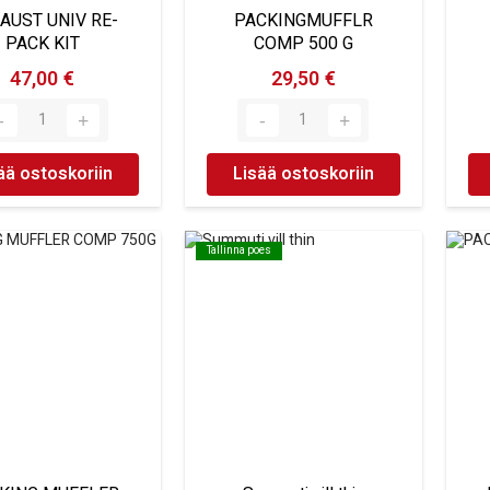
AUST UNIV RE-
PACKINGMUFFLR
PACK KIT
COMP 500 G
47,00 €
29,50 €
ää ostoskoriin
Lisää ostoskoriin
Tallinna poes
Tallinna poes