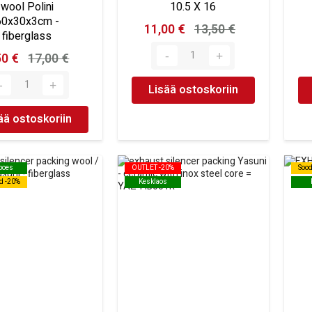
wool Polini
10.5 X 16
60x30x3cm -
11,00 €
13,50 €
fiberglass
50 €
17,00 €
Lisää ostoskoriin
ää ostoskoriin
 poes
 poes
OUTLET -20%
OUTLET -20%
Soo
Soo
d -20%
d -20%
Kesklaos
Kesklaos