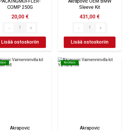
PACKINGMUFFLER-
Akrapovic OEM BMW
COMP 250G
Sleeve Kit
20,00 €
431,00 €
Lisää ostoskoriin
Lisää ostoskoriin
klaos
klaos
Kesklaos
Kesklaos
Akrapovic
Akrapovic