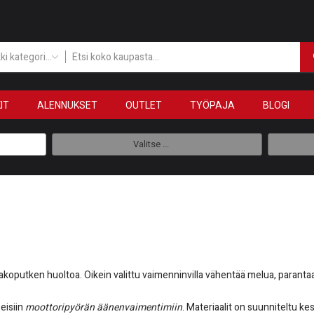
Kaikki kategoriat
IT
ALENNUKSET
OUTLET
TYÖPAJA
BLOGI
Valitse ...
koputken huoltoa. Oikein valittu vaimenninvilla vähentää melua, paranta
seisiin
moottoripyörän äänenvaimentimiin
. Materiaalit on suunniteltu ke