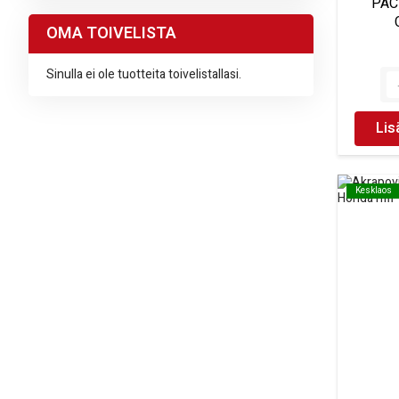
PAC
OMA TOIVELISTA
Sinulla ei ole tuotteita toivelistallasi.
Lis
Kesklaos
Kesklaos