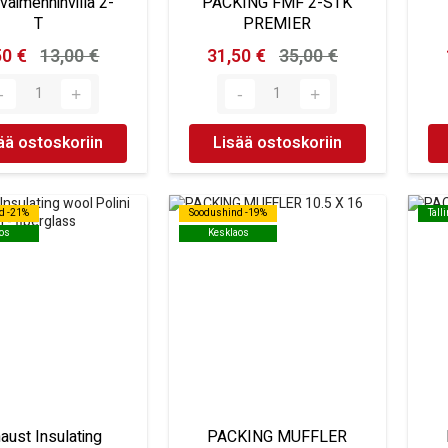
aimenninvilla 2-
PACKING FMF 2-STK
T
PREMIER
50 €
13,00 €
31,50 €
35,00 €
ää ostoskoriin
Lisää ostoskoriin
d -21%
d -21%
Soodushind -19%
Soodushind -19%
Tall
Tall
os
os
Kesklaos
Kesklaos
aust Insulating
PACKING MUFFLER