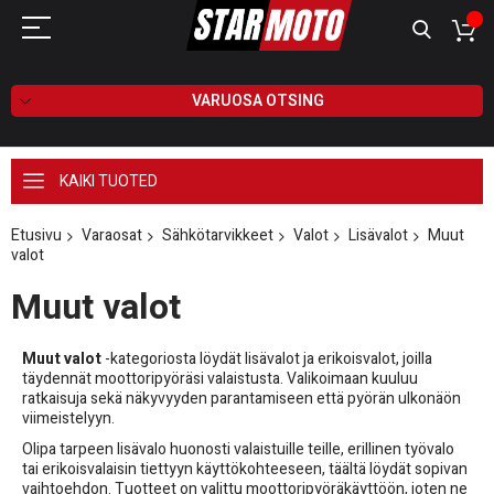
VARUOSA OTSING
KAIKI TUOTED
Etusivu
Varaosat
Sähkötarvikkeet
Valot
Lisävalot
Muut
valot
Muut valot
Muut valot
-kategoriosta löydät lisävalot ja erikoisvalot, joilla
täydennät moottoripyöräsi valaistusta. Valikoimaan kuuluu
ratkaisuja sekä näkyvyyden parantamiseen että pyörän ulkonäön
viimeistelyyn.
Olipa tarpeen lisävalo huonosti valaistuille teille, erillinen työvalo
tai erikoisvalaisin tiettyyn käyttökohteeseen, täältä löydät sopivan
vaihtoehdon. Tuotteet on valittu moottoripyöräkäyttöön, joten ne