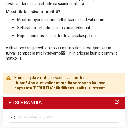
kestävät tärinää ja vaihtelevia sääolosuhteita.
Miksi tilata lisävalot meiltä?
Moottoripyöriin suunnitellut, laadukkaat valaisimet
Selkeät tuotetiedot ja sopivuusmerkinnät
Nopea toimitus ja asiantunteva asiakaspalvelu
Valitse omaan ajotyyliisi sopivat muut valot ja tee ajamisesta
turvallisempaa ja miellyttävämpää – niin arjessa kuin pidemmillä
matkoilla.
Emme löydä valintojasi vastaavia tuotteita.
Huom! Jos olet valinnut mallin varaosan haussa,
napsauta 'PERUUTA' nähdäksesi kaikki tuotteet
ETSI BRÄNDIÄ