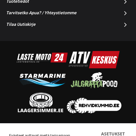
Tuotetiedot
Tarvitsetko Apua? / Yhteystietomme
Tilaa Uutiskirje
© 2014-2026 Starmoto OÜ
ASETUKSET
Evästeet auttavat meitä tarjoamaan