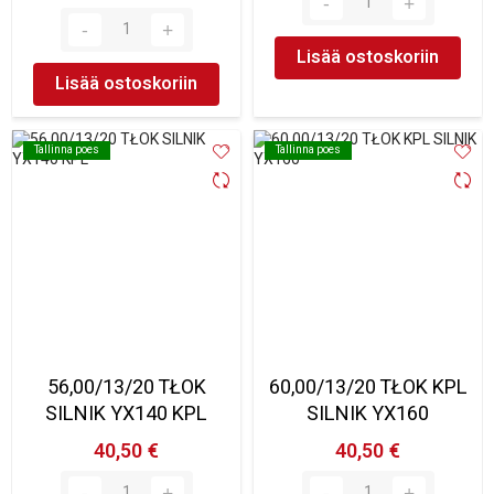
Lisää ostoskoriin
Lisää ostoskoriin
Tallinna poes
Tallinna poes
Tallinna poes
Tallinna poes
56,00/13/20 TŁOK
60,00/13/20 TŁOK KPL
SILNIK YX140 KPL
SILNIK YX160
40,50 €
40,50 €