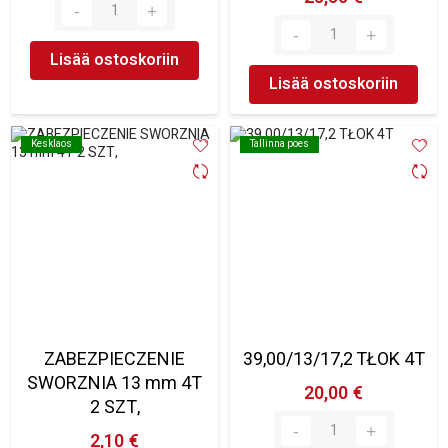
Lisää ostoskoriin
Lisää ostoskoriin
Kesklaos
Kesklaos
Tallinna poes
Tallinna poes
ZABEZPIECZENIE
39,00/13/17,2 TŁOK 4T
SWORZNIA 13 mm 4T
20,00 €
2 SZT,
2,10 €