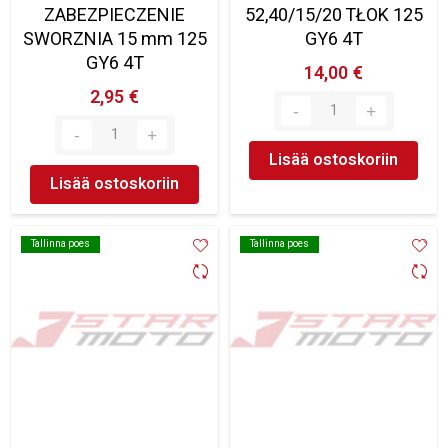
ZABEZPIECZENIE
52,40/15/20 TŁOK 125
SWORZNIA 15 mm 125
GY6 4T
GY6 4T
14,00 €
2,95 €
Lisää ostoskoriin
Lisää ostoskoriin
Tallinna poes
Tallinna poes
Tallinna poes
Tallinna poes