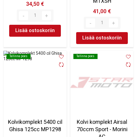
MTXSH
34,50 €
41,00 €
Lisää ostoskoriin
Lisää ostoskoriin
Tallinna poes
Tallinna poes
Tallinna poes
Tallinna poes
Kolvikomplekt 5400 cil
Kolvi komplekt Airsal
Ghisa 125cc MP1298
70ccm Sport - Morini
AC