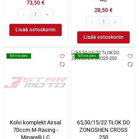
73,50 €
28,50 €
Lisää ostoskoriin
Lisää ostoskoriin
Tallinna poes
Tallinna poes
Tallinna poes
Tallinna poes
Kolvi komplekt Airsal
65,50/15/22 TŁOK DO
70ccm M-Racing -
ZONGSHEN CROSS
Minarelli LC
250