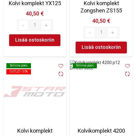
Kolvi komplekt YX125
Kolvi komplekt
Zongshen ZS155
40,50 €
40,50 €
Lisää ostoskoriin
Lisää ostoskoriin
Tallinna poes
Tallinna poes
Tallinna poes
Tallinna poes
OUTLET -30%
OUTLET -30%
Kolvi komplekt
Kolvikomplekt 4200