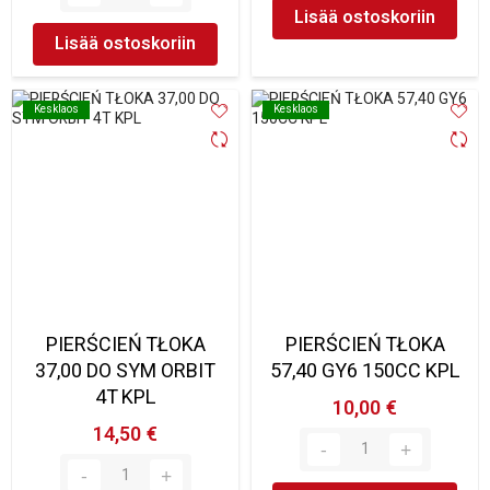
Lisää ostoskoriin
Lisää ostoskoriin
Kesklaos
Kesklaos
Kesklaos
Kesklaos
PIERŚCIEŃ TŁOKA
PIERŚCIEŃ TŁOKA
37,00 DO SYM ORBIT
57,40 GY6 150CC KPL
4T KPL
10,00 €
14,50 €