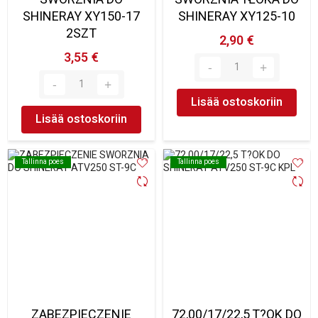
SHINERAY XY150-17
SHINERAY XY125-10
2SZT
2,90 €
3,55 €
Lisää ostoskoriin
Lisää ostoskoriin
Tallinna poes
Tallinna poes
Tallinna poes
Tallinna poes
ZABEZPIECZENIE
72,00/17/22,5 T?OK DO