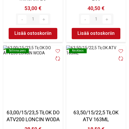
53,00 €
40,50 €
Lisää ostoskoriin
Lisää ostoskoriin
Tallinna poes
Tallinna poes
Kesklaos
Kesklaos
63,00/15/23,5 TŁOK DO
63,50/15/22,5 TŁOK
ATV200 LONCIN WODA
ATV 163ML