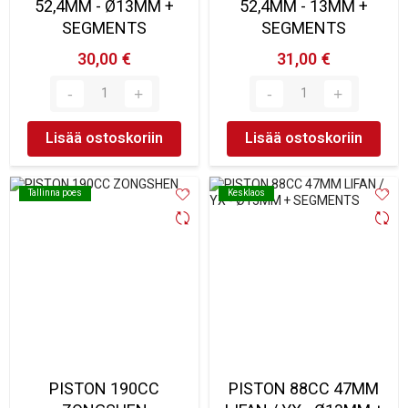
52,4MM - Ø13MM +
52,4MM - 13MM +
SEGMENTS
SEGMENTS
30,00 €
31,00 €
Lisää ostoskoriin
Lisää ostoskoriin
Tallinna poes
Tallinna poes
Kesklaos
Kesklaos
PISTON 190CC
PISTON 88CC 47MM