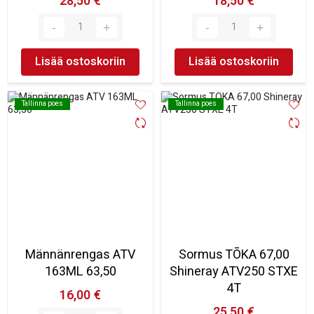
28,50 €
18,50 €
Lisää ostoskoriin
Lisää ostoskoriin
Tallinna poes
Tallinna poes
Tallinna poes
Tallinna poes
Männänrengas ATV
Sormus TŌKA 67,00
163ML 63,50
Shineray ATV250 STXE
4T
16,00 €
25,50 €