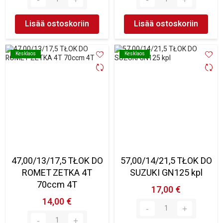
Lisää ostoskoriin
Lisää ostoskoriin
Kesklaos
Kesklaos
Kesklaos
Kesklaos
47,00/13/17,5 TŁOK DO
57,00/14/21,5 TŁOK DO
ROMET ZETKA 4T
SUZUKI GN125 kpl
70ccm 4T
17,00 €
14,00 €