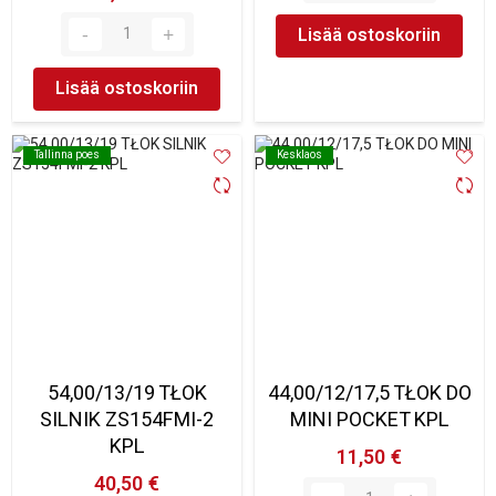
Lisää ostoskoriin
Lisää ostoskoriin
Tallinna poes
Tallinna poes
Kesklaos
Kesklaos
54,00/13/19 TŁOK
44,00/12/17,5 TŁOK DO
SILNIK ZS154FMI-2
MINI POCKET KPL
KPL
11,50 €
40,50 €