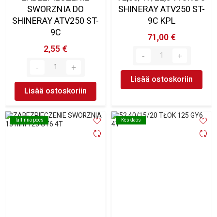
SWORZNIA DO
SHINERAY ATV250 ST-
SHINERAY ATV250 ST-
9C KPL
9C
71,00 €
2,55 €
Lisää ostoskoriin
Lisää ostoskoriin
Tallinna poes
Tallinna poes
Kesklaos
Kesklaos