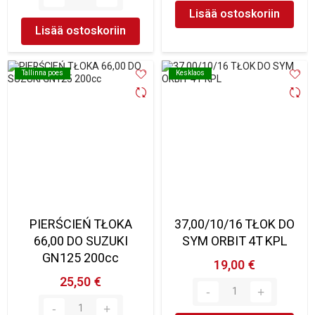
Lisää ostoskoriin
Lisää ostoskoriin
Tallinna poes
Tallinna poes
Kesklaos
Kesklaos
PIERŚCIEŃ TŁOKA
37,00/10/16 TŁOK DO
66,00 DO SUZUKI
SYM ORBIT 4T KPL
GN125 200cc
19,00 €
25,50 €