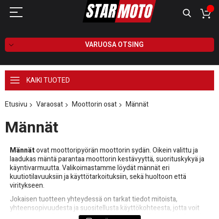
VARUOSA OTSING
KAIKI TUOTED
Etusivu
Varaosat
Moottorin osat
Männät
Männät
Männät
ovat moottoripyörän moottorin sydän. Oikein valittu ja
laadukas mäntä parantaa moottorin kestävyyttä, suorituskykyä ja
käyntivarmuutta. Valikoimastamme löydät männät eri
kuutiotilavuuksiin ja käyttötarkoituksiin, sekä huoltoon että
viritykseen.
Jokaisen tuotteen yhteydessä on tarkat tiedot mitoista,
yhteensopivuudesta ja suositellusta käyttökohteesta, jotta voit
valita moottoriisi sopivan vaihtoehdon mahdollisimman helposti.