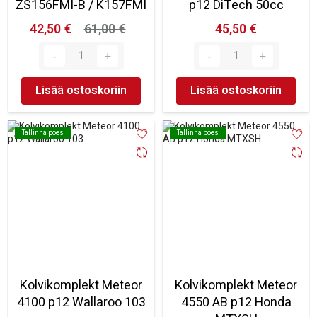
ZS156FMI-B / K157FMI
p12 DiTech 50cc
42,50 €
61,00 €
45,50 €
Lisää ostoskoriin
Lisää ostoskoriin
Tallinna poes
Tallinna poes
Tallinna poes
Tallinna poes
Kolvikomplekt Meteor
Kolvikomplekt Meteor
4100 p12 Wallaroo 103
4550 AB p12 Honda