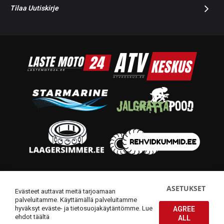
Tilaa Uutiskirje
© 2014-2026 Starmoto OÜ
ASETUKSET
Evästeet auttavat meitä tarjoamaan
palveluitamme. Käyttämällä palveluitamme
hyväksyt eväste- ja tietosuojakäytäntömme.
Lue
AGREE
ehdot täältä
ALL