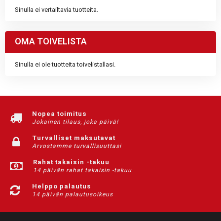
Sinulla ei vertailtavia tuotteita.
OMA TOIVELISTA
Sinulla ei ole tuotteita toivelistallasi.
Nopea toimitus
Jokainen tilaus, joka päivä!
Turvalliset maksutavat
Arvostamme turvallisuuttasi
Rahat takaisin -takuu
14 päivän rahat takaisin -takuu
Helppo palautus
14 päivän palautusoikeus