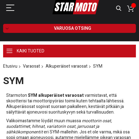
VARUOSA OTSING
KAIKI TUOTED
Etusivu
Varaosat
Alkuperäiset varaosat
SYM
SYM
Starmoton
SYM alkuperäiset varaosat
varmistavat, että
skootterisi tai moottoripyöräsi toimii kuten tehtaalta lähtiessä.
Alkuperäisosat sopivat suoraan paikalleen, kestävät pitkään ja
säilyttävät ajoneuvosi suorituskyvyn sekä turvallisuuden.
Valikoimastamme löydät muun muassa
moottorin osat,
suodattimet, hihnat, variatorin osat, jarruosat ja
sähkökomponentit
eri SYM-malleihin. Jos et ole varma, mikä osa
sopii omaan ajoneuvoosi, autamme mielellämme oikean varaosan