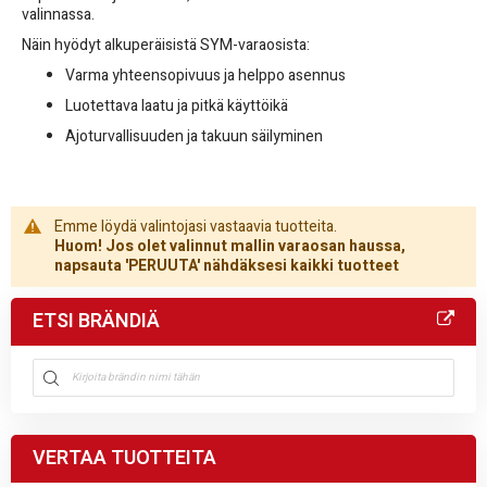
valinnassa.
Näin hyödyt alkuperäisistä SYM-varaosista:
Varma yhteensopivuus ja helppo asennus
Luotettava laatu ja pitkä käyttöikä
Ajoturvallisuuden ja takuun säilyminen
Emme löydä valintojasi vastaavia tuotteita.
Huom! Jos olet valinnut mallin varaosan haussa,
napsauta 'PERUUTA' nähdäksesi kaikki tuotteet
ETSI BRÄNDIÄ
VERTAA TUOTTEITA