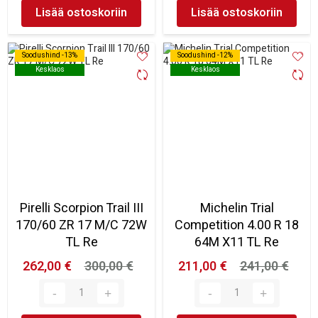
Lisää ostoskoriin
Lisää ostoskoriin
Soodushind -13%
Soodushind -13%
Soodushind -12%
Soodushind -12%
Kesklaos
Kesklaos
Kesklaos
Kesklaos
Pirelli Scorpion Trail III
Michelin Trial
170/60 ZR 17 M/C 72W
Competition 4.00 R 18
TL Re
64M X11 TL Re
262,00 €
300,00 €
211,00 €
241,00 €