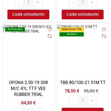
Lisää ostoskoriin
Lisää ostoskoriin
Tallinna poes
Tallinna poes
Soodushind -19%
Soodushind -19%
Kesklaos
Kesklaos
OPONA 2.50-19 308
TBB 80/100-21 51M TT
M/C 41L TT F VEE
78,50 €
96,50 €
RUBBER TRIAL
64,50 €