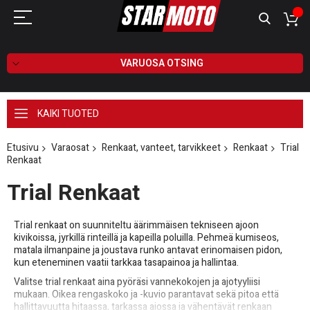
VARUOSA OTSING
KAIKI TUOTED
Etusivu
Varaosat
Renkaat, vanteet, tarvikkeet
Renkaat
Trial
Renkaat
Trial Renkaat
Trial renkaat on suunniteltu äärimmäisen tekniseen ajoon
kivikoissa, jyrkillä rinteillä ja kapeilla poluilla. Pehmeä kumiseos,
matala ilmanpaine ja joustava runko antavat erinomaisen pidon,
kun eteneminen vaatii tarkkaa tasapainoa ja hallintaa.
Valitse trial renkaat aina pyöräsi vannekokojen ja ajotyyliisi
mukaan. Oikea rengaskoko ja -kuvio parantavat sekä pitoa että
hallittavuutta hitaassa, tarkassa ajossa ja vähentävät renkaan