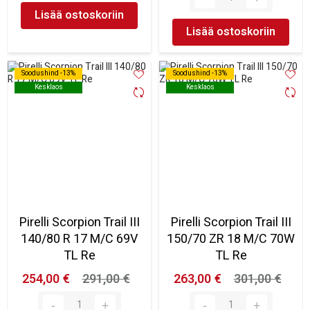
Lisää ostoskoriin
Lisää ostoskoriin
Soodushind -13%
Soodushind -13%
Soodushind -13%
Soodushind -13%
Kesklaos
Kesklaos
Kesklaos
Kesklaos
Pirelli Scorpion Trail III
Pirelli Scorpion Trail III
140/80 R 17 M/C 69V
150/70 ZR 18 M/C 70W
TL Re
TL Re
254,00 €
291,00 €
263,00 €
301,00 €