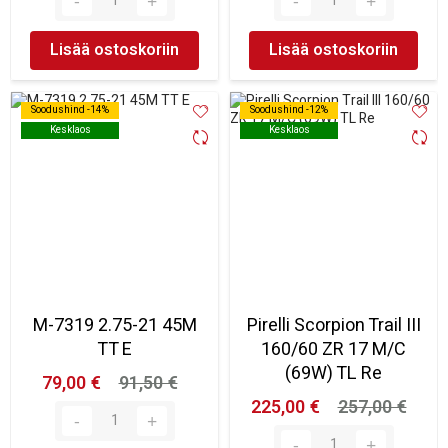
Lisää ostoskoriin
Lisää ostoskoriin
Soodushind -14%
Soodushind -14%
Soodushind -12%
Soodushind -12%
Kesklaos
Kesklaos
Kesklaos
Kesklaos
M-7319 2.75-21 45M
Pirelli Scorpion Trail III
TT E
160/60 ZR 17 M/C
(69W) TL Re
79,00 €
91,50 €
225,00 €
257,00 €