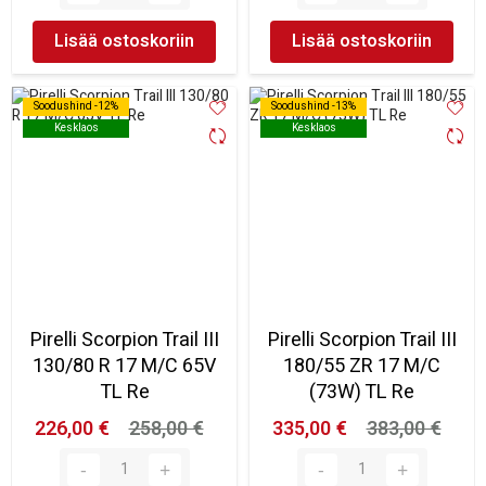
Lisää ostoskoriin
Lisää ostoskoriin
Soodushind -12%
Soodushind -12%
Soodushind -13%
Soodushind -13%
Kesklaos
Kesklaos
Kesklaos
Kesklaos
Pirelli Scorpion Trail III
Pirelli Scorpion Trail III
130/80 R 17 M/C 65V
180/55 ZR 17 M/C
TL Re
(73W) TL Re
226,00 €
258,00 €
335,00 €
383,00 €