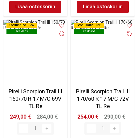
Lisää ostoskoriin
Lisää ostoskoriin
Soodushind -12%
Soodushind -12%
Soodushind -12%
Soodushind -12%
Kesklaos
Kesklaos
Kesklaos
Kesklaos
Pirelli Scorpion Trail III
Pirelli Scorpion Trail III
150/70 R 17 M/C 69V
170/60 R 17 M/C 72V
TL Re
TL Re
249,00 €
284,00 €
254,00 €
290,00 €