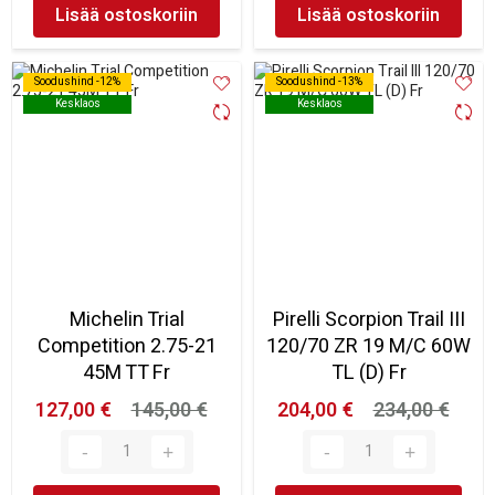
Lisää ostoskoriin
Lisää ostoskoriin
Soodushind -12%
Soodushind -12%
Soodushind -13%
Soodushind -13%
Kesklaos
Kesklaos
Kesklaos
Kesklaos
Michelin Trial
Pirelli Scorpion Trail III
Competition 2.75-21
120/70 ZR 19 M/C 60W
45M TT Fr
TL (D) Fr
127,00 €
145,00 €
204,00 €
234,00 €