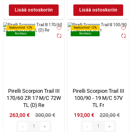
Lisää ostoskoriin
Lisää ostoskoriin
Soodushind -12%
Soodushind -12%
Soodushind -12%
Soodushind -12%
Kesklaos
Kesklaos
Kesklaos
Kesklaos
Pirelli Scorpion Trail III
Pirelli Scorpion Trail III
170/60 ZR 17 M/C 72W
100/90 - 19 M/C 57V
TL (D) Re
TL Fr
263,00 €
300,00 €
193,00 €
220,00 €