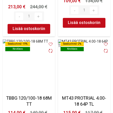
109,00 €
134,00 €
213,00 €
244,00 €
Lisää ostoskoriin
Lisää ostoskoriin
Soodushind -19%
Soodushind -19%
Soodushind -2%
Soodushind -2%
Kesklaos
Kesklaos
Kesklaos
Kesklaos
TBBG 120/100-18 68M
MT43 PROTRIAL 4.00-
TT
18 64P TL
114,00 €
140,00 €
115,00 €
117,00 €