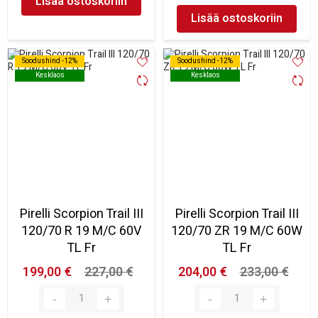
Lisää ostoskoriin
Lisää ostoskoriin
Soodushind -12%
Soodushind -12%
Soodushind -12%
Soodushind -12%
Kesklaos
Kesklaos
Kesklaos
Kesklaos
Pirelli Scorpion Trail III
Pirelli Scorpion Trail III
120/70 R 19 M/C 60V
120/70 ZR 19 M/C 60W
TL Fr
TL Fr
199,00 €
227,00 €
204,00 €
233,00 €