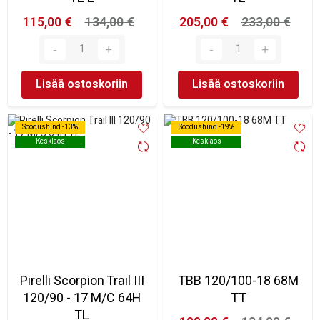
115,00 €
134,00 €
205,00 €
233,00 €
Lisää ostoskoriin
Lisää ostoskoriin
Soodushind -13%
Soodushind -13%
Soodushind -19%
Soodushind -19%
Kesklaos
Kesklaos
Kesklaos
Kesklaos
Pirelli Scorpion Trail III
TBB 120/100-18 68M
120/90 - 17 M/C 64H
TT
TL