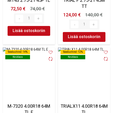
MT43 2.75-21 45P TL
TRIAL F 2.75-21 45M
TT
72,50 €
74,00 €
124,00 €
140,00 €
Lisää ostoskoriin
Lisää ostoskoriin
Soodushind -14%
Soodushind -14%
Soodushind -12%
Soodushind -12%
Kesklaos
Kesklaos
Kesklaos
Kesklaos
M-7320 4.00R18 64M
TRIALX11 4.00R18 64M
TL E
TL