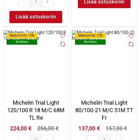
Lisää ostoskoriin
Lisää ostoskoriin
Soodushind -13%
Soodushind -13%
Soodushind -13%
Soodushind -13%
Kesklaos
Kesklaos
Kesklaos
Kesklaos
Michelin Trial Light
Michelin Trial Light
120/100 R 18 M/C 68M
80/100-21 M/C 51M TT
TL Re
Fr
224,00 €
256,00 €
137,00 €
157,00 €