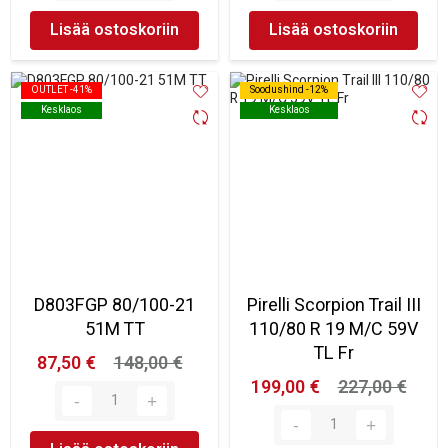
Lisää ostoskoriin
Lisää ostoskoriin
OUTLET -41%
OUTLET -41%
Soodushind -12%
Soodushind -12%
Kesklaos
Kesklaos
Kesklaos
Kesklaos
D803FGP 80/100-21
Pirelli Scorpion Trail III
51M TT
110/80 R 19 M/C 59V
TL Fr
87,50 €
148,00 €
199,00 €
227,00 €