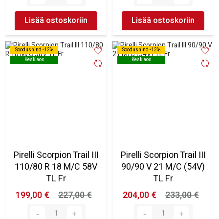
Lisää ostoskoriin
Lisää ostoskoriin
Soodushind -12%
Soodushind -12%
Soodushind -12%
Soodushind -12%
Kesklaos
Kesklaos
Kesklaos
Kesklaos
Pirelli Scorpion Trail III
Pirelli Scorpion Trail III
110/80 R 18 M/C 58V
90/90 V 21 M/C (54V)
TL Fr
TL Fr
199,00 €
227,00 €
204,00 €
233,00 €