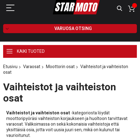
VARUOSA OTSING
KAIKI TUOTED
Etusivu
Varaosat
Moottorin osat
Vaihteistot ja vaihteiston
osat
Vaihteistot ja vaihteiston
osat
Vaihteistot ja vaihteiston osat
-kategoriosta löydät
moottoripyöräsi vaihteiston korjaukseen ja huoltoon tarvittavat
varaosat. Valikoimassa on sekä kokonaisia vaihteistoja että
yksittäisiä osia, jotta voit uusia juuri sen, mikä on kulunut tai
vaurioitunut.