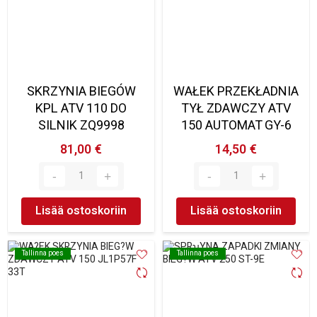
SKRZYNIA BIEGÓW
WAŁEK PRZEKŁADNIA
KPL ATV 110 DO
TYŁ ZDAWCZY ATV
SILNIK ZQ9998
150 AUTOMAT GY-6
81,00 €
14,50 €
Lisää ostoskoriin
Lisää ostoskoriin
Tallinna poes
Tallinna poes
Tallinna poes
Tallinna poes