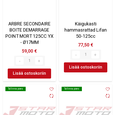
ARBRE SECONDAIRE
Käigukasti
BOITE DEMARRAGE
hammasrattad Lifan
POINT MORT 125CC YX
50-125cc
- Ø17MM
77,50 €
59,00 €
Lisää ostoskoriin
Lisää ostoskoriin
Tallinna poes
Tallinna poes
Tallinna poes
Tallinna poes