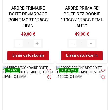
ARBRE PRIMAIRE
ARBRE PRIMAIRE
BOITE DEMARRAGE
BOITE RFZ ROOKIE
POINT MORT 125CC
110CC / 125CC SEMI-
LIFAN
AUTO
49,00 €
49,00 €
Lisää ostoskoriin
Lisää ostoskoriin
Kesklaos
Kesklaos
Tallinna poes
Tallinna poes