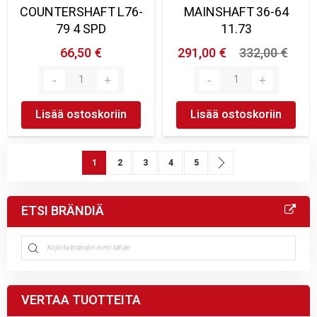
COUNTERSHAFT L76-
MAINSHAFT 36-64
79 4 SPD
11.73
66,50 €
291,00 €
332,00 €
Lisää ostoskoriin
Lisää ostoskoriin
Sivu
You're currently reading page
Sivu
Sivu
Sivu
Sivu
Sivu
Seuraava
1
2
3
4
5
ETSI BRÄNDIÄ
VERTAA TUOTTEITA