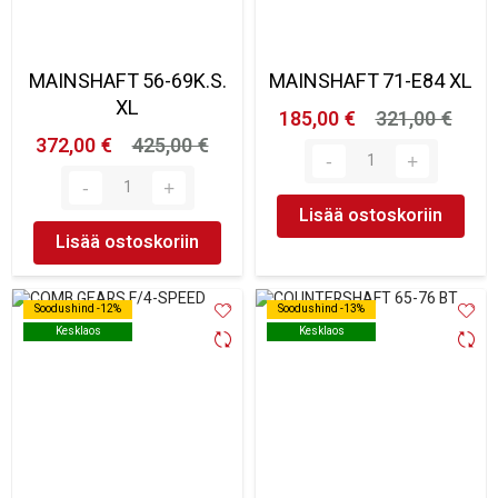
MAINSHAFT 56-69K.S.
MAINSHAFT 71-E84 XL
XL
185,00 €
321,00 €
372,00 €
425,00 €
Lisää ostoskoriin
Lisää ostoskoriin
Soodushind -12%
Soodushind -12%
Soodushind -13%
Soodushind -13%
Kesklaos
Kesklaos
Kesklaos
Kesklaos