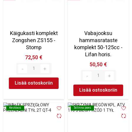
Käigukasti komplekt
Vabajooksu
Zongshen ZS155 -
hammasrataste
Stomp
komplekt 50-125cc -
Lifan horis.
72,50 €
50,50 €
Lisää ostoskoriin
Lisää ostoskoriin
Kesklaos
Kesklaos
Tallinna poes
Tallinna poes