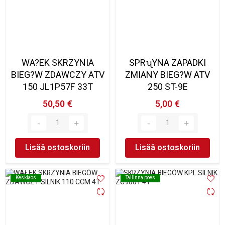
WA?EK SKRZYNIA
SPRʯYNA ZAPADKI
BIEG?W ZDAWCZY ATV
ZMIANY BIEG?W ATV
150 JL1P57F 33T
250 ST-9E
50,50 €
5,00 €
Lisää ostoskoriin
Lisää ostoskoriin
Kesklaos
Kesklaos
Tallinna poes
Tallinna poes