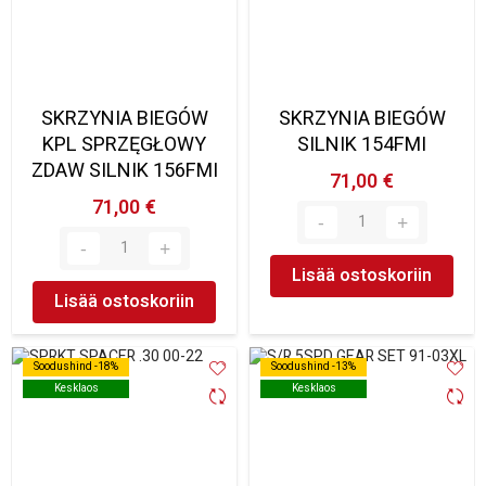
SKRZYNIA BIEGÓW
SKRZYNIA BIEGÓW
KPL SPRZĘGŁOWY
SILNIK 154FMI
ZDAW SILNIK 156FMI
71,00 €
71,00 €
Lisää ostoskoriin
Lisää ostoskoriin
Soodushind -18%
Soodushind -18%
Soodushind -13%
Soodushind -13%
Kesklaos
Kesklaos
Kesklaos
Kesklaos