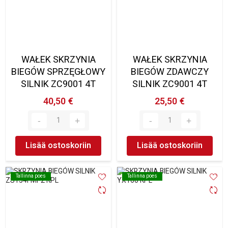
WAŁEK SKRZYNIA
WAŁEK SKRZYNIA
BIEGÓW SPRZĘGŁOWY
BIEGÓW ZDAWCZY
SILNIK ZC9001 4T
SILNIK ZC9001 4T
40,50 €
25,50 €
Lisää ostoskoriin
Lisää ostoskoriin
Tallinna poes
Tallinna poes
Tallinna poes
Tallinna poes