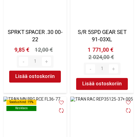
SPRKT SPACER .30 00-
S/R 5SPD GEAR SET
22
91-03XL
9,85 €
12,00 €
1 771,00 €
2 024,00 €
Lisää ostoskoriin
Lisää ostoskoriin
Soodushind -19%
Soodushind -19%
Kesklaos
Kesklaos