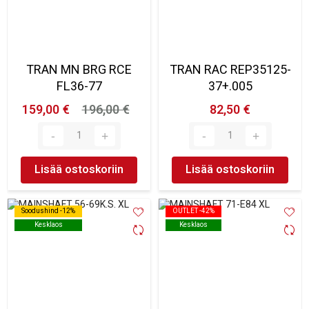
TRAN MN BRG RCE
TRAN RAC REP35125-
FL36-77
37+.005
159,00 €
196,00 €
82,50 €
Lisää ostoskoriin
Lisää ostoskoriin
Soodushind -12%
Soodushind -12%
OUTLET -42%
OUTLET -42%
Kesklaos
Kesklaos
Kesklaos
Kesklaos