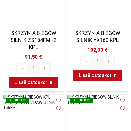
SKRZYNIA BIEGÓW
SKRZYNIA BIEGÓW
SILNIK ZS154FMI-2
SILNIK YX160 KPL
KPL
102,00 €
91,50 €
Lisää ostoskoriin
Lisää ostoskoriin
Tallinna poes
Tallinna poes
Tallinna poes
Tallinna poes