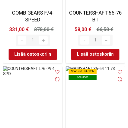
COMB GEARS F/4-
COUNTERSHAFT 65-76
SPEED
BT
331,00 €
378,00 €
58,00 €
66,50 €
Lisää ostoskoriin
Lisää ostoskoriin
Soodushind -12%
Soodushind -12%
Kesklaos
Kesklaos