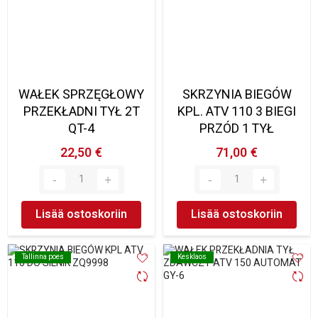
WAŁEK SPRZĘGŁOWY
SKRZYNIA BIEGÓW
PRZEKŁADNI TYŁ 2T
KPL. ATV 110 3 BIEGI
QT-4
PRZÓD 1 TYŁ
22,50 €
71,00 €
Lisää ostoskoriin
Lisää ostoskoriin
Tallinna poes
Tallinna poes
Kesklaos
Kesklaos