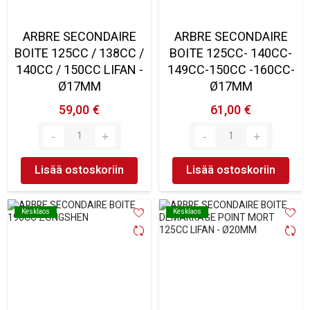
ARBRE SECONDAIRE
ARBRE SECONDAIRE
BOITE 125CC / 138CC /
BOITE 125CC- 140CC-
140CC / 150CC LIFAN -
149CC-150CC -160CC-
Ø17MM
Ø17MM
59,00 €
61,00 €
Lisää ostoskoriin
Lisää ostoskoriin
Kesklaos
Kesklaos
Kesklaos
Kesklaos