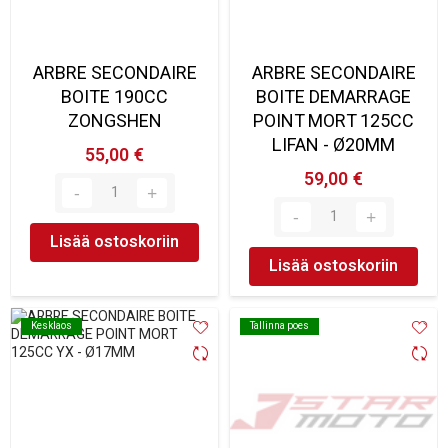
ARBRE SECONDAIRE
ARBRE SECONDAIRE
BOITE 190CC
BOITE DEMARRAGE
ZONGSHEN
POINT MORT 125CC
LIFAN - Ø20MM
55,00 €
59,00 €
Lisää ostoskoriin
Lisää ostoskoriin
Kesklaos
Kesklaos
Tallinna poes
Tallinna poes