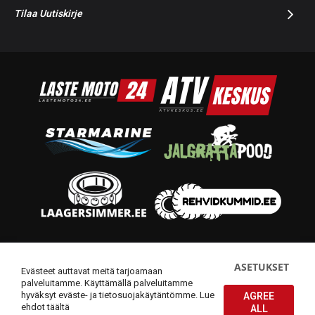
Tilaa Uutiskirje
© 2014-2026 Starmoto OÜ
ASETUKSET
Evästeet auttavat meitä tarjoamaan
palveluitamme. Käyttämällä palveluitamme
hyväksyt eväste- ja tietosuojakäytäntömme.
Lue
AGREE
ehdot täältä
ALL