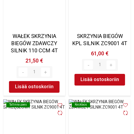
WAŁEK SKRZYNIA
SKRZYNIA BIEGÓW
BIEGÓW ZDAWCZY
KPL SILNIK ZC9001 4T
SILNIK 110 CCM 4T
61,00 €
21,50 €
Lisää ostoskoriin
Lisää ostoskoriin
Tallinna poes
Tallinna poes
Kesklaos
Kesklaos