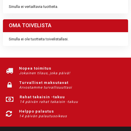
Sinulla ei vertailtavia tuotteita.
OMA TOIVELISTA
Sinulla ei ole tuotteita toivelistallasi.
Nopea toimitus
Jokainen tilaus, joka päivä!
Turvalliset maksutavat
Arvostamme turvallisuuttasi
Rahat takaisin -takuu
14 päivän rahat takaisin -takuu
Helppo palautus
14 päivän palautusoikeus