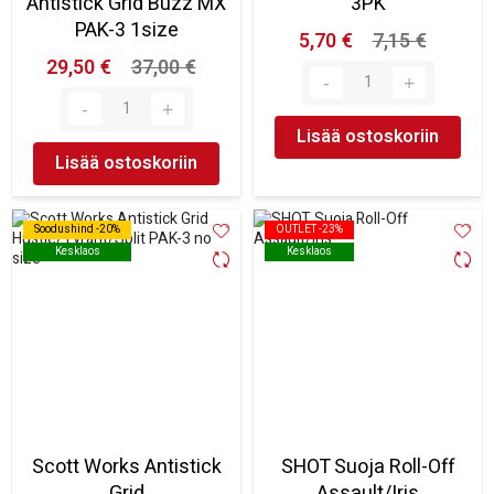
Antistick Grid Buzz MX
3PK
PAK-3 1size
5,70 €
7,15 €
29,50 €
37,00 €
Lisää ostoskoriin
Lisää ostoskoriin
Soodushind -20%
Soodushind -20%
OUTLET -23%
OUTLET -23%
Kesklaos
Kesklaos
Kesklaos
Kesklaos
Scott Works Antistick
SHOT Suoja Roll-Off
Grid
Assault/Iris