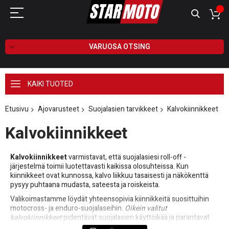
VARUOSA OTSING
KAIKI TUOTED
Etusivu
Ajovarusteet
Suojalasien tarvikkeet
Kalvokiinnikkeet
Kalvokiinnikkeet
Kalvokiinnikkeet
varmistavat, että suojalasiesi roll-off -
järjestelmä toimii luotettavasti kaikissa olosuhteissa. Kun
kiinnikkeet ovat kunnossa, kalvo liikkuu tasaisesti ja näkökenttä
pysyy puhtaana mudasta, sateesta ja roiskeista.
Valikoimastamme löydät yhteensopivia kiinnikkeitä suosittuihin
motocross- ja enduro-suojalaseihin.
Oikein valitut
kalvokiinnikkeet
pidentävät suojalasien käyttöikää ja parantavat
ajomukavuutta niin radalla kuin poluillakin.