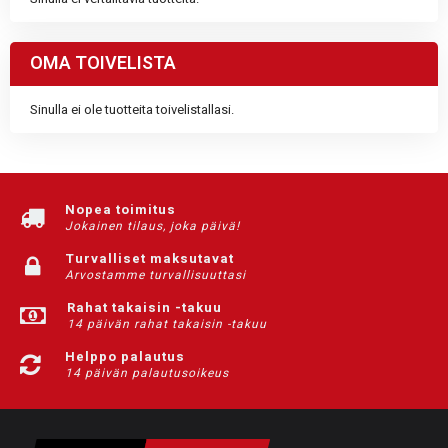
OMA TOIVELISTA
Sinulla ei ole tuotteita toivelistallasi.
Nopea toimitus
Jokainen tilaus, joka päivä!
Turvalliset maksutavat
Arvostamme turvallisuuttasi
Rahat takaisin -takuu
14 päivän rahat takaisin -takuu
Helppo palautus
14 päivän palautusoikeus