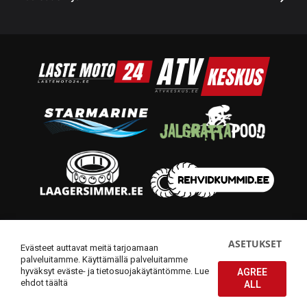
© 2014-2026 Starmoto OÜ
ASETUKSET
Evästeet auttavat meitä tarjoamaan
palveluitamme. Käyttämällä palveluitamme
hyväksyt eväste- ja tietosuojakäytäntömme.
Lue
AGREE
ehdot täältä
ALL