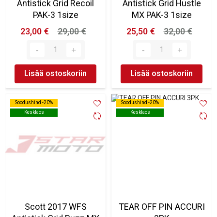
Antistick Grid Recoil
Antistick Grid Hustle
PAK-3 1size
MX PAK-3 1size
23,00 €
29,00 €
25,50 €
32,00 €
Lisää ostoskoriin
Lisää ostoskoriin
Soodushind -20%
Soodushind -20%
Soodushind -20%
Soodushind -20%
Kesklaos
Kesklaos
Kesklaos
Kesklaos
Scott 2017 WFS
TEAR OFF PIN ACCURI