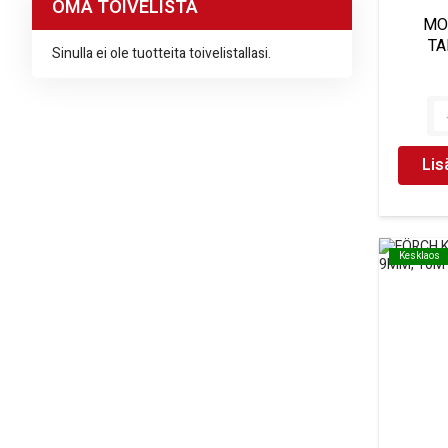
OMA TOIVELISTA
MO
TA
Sinulla ei ole tuotteita toivelistallasi.
Lis
Kesklaos
Kesklaos