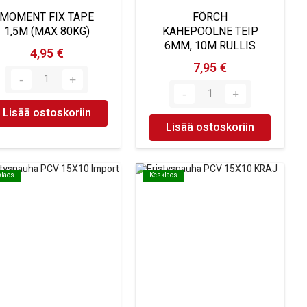
MOMENT FIX TAPE
FÖRCH
1,5M (MAX 80KG)
KAHEPOOLNE TEIP
6MM, 10M RULLIS
4,95 €
7,95 €
Lisää ostoskoriin
Lisää ostoskoriin
klaos
klaos
Kesklaos
Kesklaos