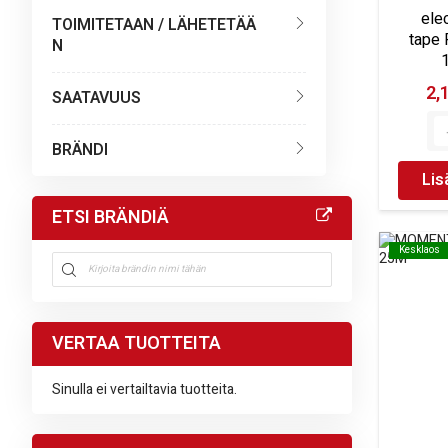
elec
TOIMITETAAN / LÄHETETÄÄ
tape 
N
2,
SAATAVUUS
BRÄNDI
Lis
ETSI BRÄNDIÄ
Kesklaos
Kesklaos
VERTAA TUOTTEITA
Sinulla ei vertailtavia tuotteita.