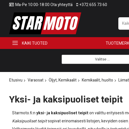
Ma-Pe 10:00-18:00 Ota yhteyttä
+372 655 73 60
KAIKI TUOTED
TUOTEMERK
Valitse ...
Etusivu
Varaosat
Öljyt, Kemikaalit
Kemikaalit, huolto
Liimat
Yksi- ja kaksipuoliset teipit
Starmoto.fi:n
yksi- ja kaksipuoliset teipit
on valittu erityisesti mo
Kaksipuoliset teipit
sopivat erinomaisesti listojen, kevyiden osien 