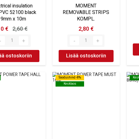
trical insulation
MOMENT
PVC 52100 black
REMOVABLE STRIPS
19mm x 10m
KOMPL.
10 €
2,60 €
2,80 €
ää ostoskoriin
Lisää ostoskoriin
Soodushind -8%
Soodushind -8%
Kes
Kes
Kesklaos
Kesklaos