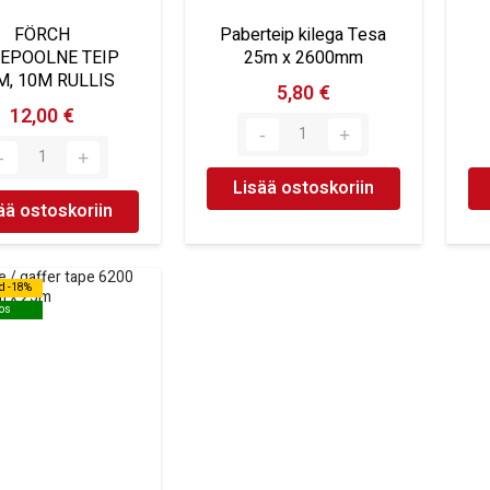
FÖRCH
Paberteip kilega Tesa
EPOOLNE TEIP
25m x 2600mm
, 10M RULLIS
5,80 €
12,00 €
Lisää ostoskoriin
ää ostoskoriin
d -18%
d -18%
os
os