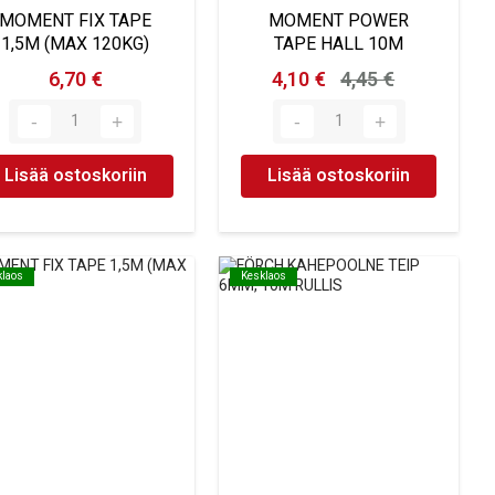
MOMENT FIX TAPE
MOMENT POWER
1,5M (MAX 120KG)
TAPE HALL 10M
6,70 €
4,10 €
4,45 €
Lisää ostoskoriin
Lisää ostoskoriin
klaos
klaos
Kesklaos
Kesklaos