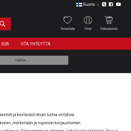
Suomi
Toivelista
Tilisi
Ostoskorisi
B2B
OTA YHTEYTTÄ
Valitse ...
iististi ja kestävästi ilman turhia virityksiä.
kseen, merkintään ja nopeisiin korjaustoimiin.