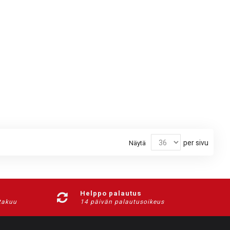
per sivu
Näytä
Helppo palautus
-takuu
14 päivän palautusoikeus