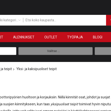
Kaikki kategoriat
IT
ALENNUKSET
OUTLET
TYÖPAJA
BLOGI
Valitse ...
 ja teipit
Yksi- ja kaksipuoliset teipit
ottoripyörien huoltoon ja korjauksiin. Niillä kiinnität osat, johdot ja suojat s
ja suojien kiinnitykseen, kun taas
yksipuoliset teipit
toimivat hyvin niputu