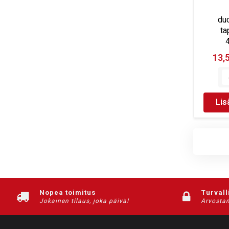
duc
ta
13,
Lis
Nopea toimitus
Turvall
Jokainen tilaus, joka päivä!
Arvostam