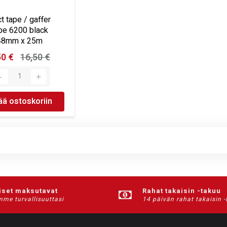
t tape / gaffer
pe 6200 black
48mm x 25m
50 €
16,50 €
ää ostoskoriin
iset maksutavat
Rahat takaisin -takuu
me turvallisuuttasi
14 päivän rahat takaisin 