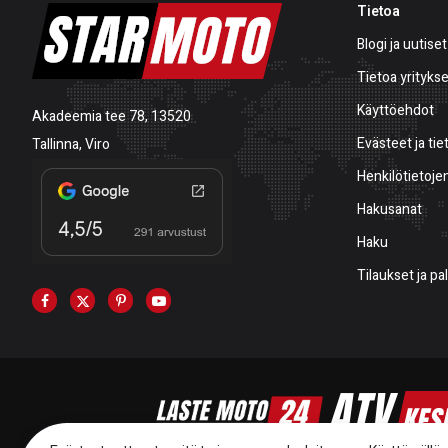
Tietoa
Blogi ja uutiset
Tietoa yrityks
Käyttöehdot
Akadeemia tee 78, 13520
Evästeet ja tie
Tallinna, Viro
Henkilötietojen
Hakusanat
Haku
Tilaukset ja p