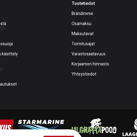
Tuotetiedot
Brändimme
estä
Osamaksu
Maksutavat
tosuoja
Toimitusajat
 käsittely
Varastosaatavuus
Korjaamon hinnasto
Yhteystiedot
alautukset