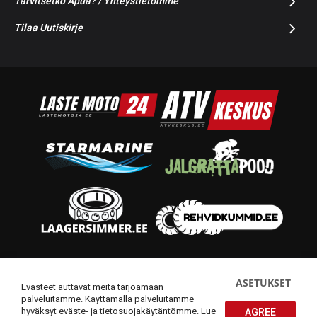
Tarvitsetko Apua? / Yhteystietomme
Tilaa Uutiskirje
© 2014-2026 Starmoto OÜ
ASETUKSET
Evästeet auttavat meitä tarjoamaan
palveluitamme. Käyttämällä palveluitamme
hyväksyt eväste- ja tietosuojakäytäntömme.
Lue
AGREE