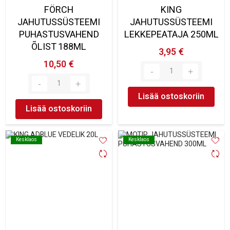
FÖRCH
KING
JAHUTUSSÜSTEEMI
JAHUTUSSÜSTEEMI
PUHASTUSVAHEND
LEKKEPEATAJA 250ML
ÕLIST 188ML
3,95 €
10,50 €
Lisää ostoskoriin
Lisää ostoskoriin
Kesklaos
Kesklaos
Kesklaos
Kesklaos