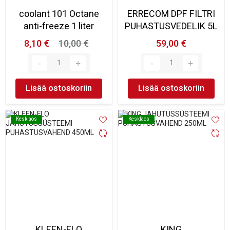
coolant 101 Octane
ERRECOM DPF FILTRI
anti-freeze 1 liter
PUHASTUSVEDELIK 5L
8,10 €
10,00 €
59,00 €
Lisää ostoskoriin
Lisää ostoskoriin
Kesklaos
Kesklaos
Kesklaos
Kesklaos
KLEEN-FLO
KING