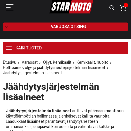
VARUOSA OTSING
KAIKI TUOTED
Etusivu
Varaosat
Öljyt, Kemikaalit
Kemikaalit, huolto
Polttoaine-, öljy- ja jäähdytysnestejärjestelmän lisäaineet
Jäähdytysjärjestelmän lisäaineet
Jäähdytysjärjestelmän
lisäaineet
Jäähdytysjärjestelmän lisäaineet
auttavat pitämään moottorin
käyttölämpötilan hallinnassa ja ehkäisevät kalliita vaurioita.
Laadukkaat lisäaineet parantavat jäähdytysnesteen
ominaisuuksia, suojaavat korroosiolta ja vähentävät kalkki- ja