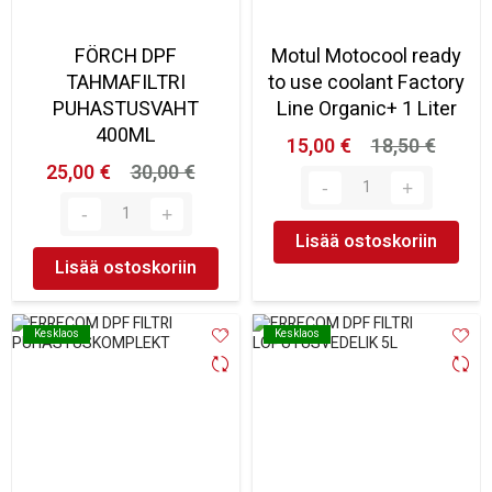
FÖRCH DPF
Motul Motocool ready
TAHMAFILTRI
to use coolant Factory
PUHASTUSVAHT
Line Organic+ 1 Liter
400ML
15,00 €
18,50 €
25,00 €
30,00 €
Lisää ostoskoriin
Lisää ostoskoriin
Kesklaos
Kesklaos
Kesklaos
Kesklaos