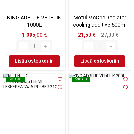
KING ADBLUE VEDELIK
Motul MoCool radiator
1000L
cooling additive 500ml
1 095,00 €
21,50 €
27,00 €
Lisää ostoskoriin
Lisää ostoskoriin
Kesklaos
Kesklaos
Kesklaos
Kesklaos