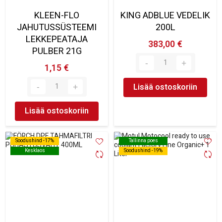
KLEEN-FLO
KING ADBLUE VEDELIK
JAHUTUSSÜSTEEMI
200L
LEKKEPEATAJA
383,00 €
PULBER 21G
1,15 €
Lisää ostoskoriin
Lisää ostoskoriin
Soodushind -17%
Soodushind -17%
Tallinna poes
Tallinna poes
Kesklaos
Kesklaos
Soodushind -19%
Soodushind -19%