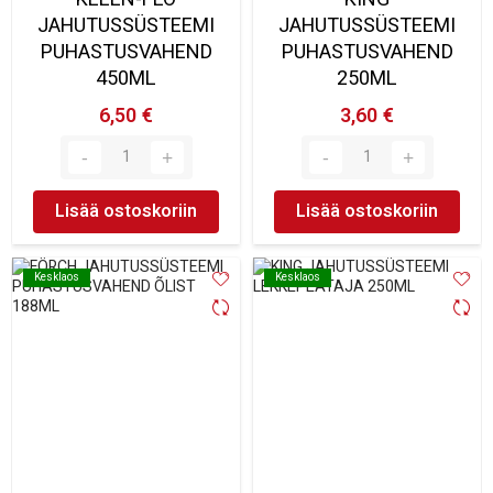
JAHUTUSSÜSTEEMI
JAHUTUSSÜSTEEMI
PUHASTUSVAHEND
PUHASTUSVAHEND
450ML
250ML
6,50 €
3,60 €
Lisää ostoskoriin
Lisää ostoskoriin
Kesklaos
Kesklaos
Kesklaos
Kesklaos