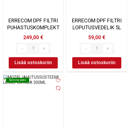
ERRECOM DPF FILTRI
ERRECOM DPF FILTRI
PUHASTUSKOMPLEKT
LOPUTUSVEDELIK 5L
249,00 €
59,00 €
Lisää ostoskoriin
Lisää ostoskoriin
Tallinna poes
Tallinna poes