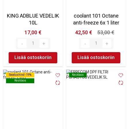
KING ADBLUE VEDELIK
coolant 101 Octane
10L
anti-freeze 6x 1 liter
17,00 €
42,50 €
53,00 €
Lisää ostoskoriin
Lisää ostoskoriin
Soodushind -19%
Soodushind -19%
Kesklaos
Kesklaos
Kesklaos
Kesklaos