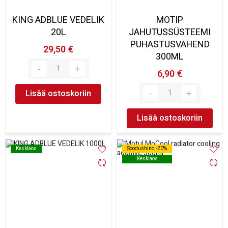
KING ADBLUE VEDELIK
MOTIP
20L
JAHUTUSSÜSTEEMI
PUHASTUSVAHEND
29,50 €
300ML
6,90 €
Lisää ostoskoriin
Lisää ostoskoriin
Kesklaos
Kesklaos
Soodushind -20%
Soodushind -20%
Kesklaos
Kesklaos