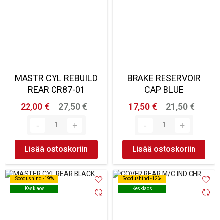
MASTR CYL REBUILD
BRAKE RESERVOIR
REAR CR87-01
CAP BLUE
22,00 €
27,50 €
17,50 €
21,50 €
Lisää ostoskoriin
Lisää ostoskoriin
Soodushind -19%
Soodushind -19%
Soodushind -12%
Soodushind -12%
Kesklaos
Kesklaos
Kesklaos
Kesklaos