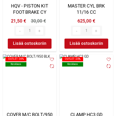
HQV - PISTON KIT
MASTER CYL BRK
FOOT BRAKE CY
11/16 CC
21,50 €
30,00 €
625,00 €
Lisää ostoskoriin
Lisää ostoskoriin
OUTLET -34%
OUTLET -34%
OUTLET -20%
OUTLET -20%
Kesklaos
Kesklaos
Kesklaos
Kesklaos
COVER M/C BOLT/950
CLAMP HC3 GD