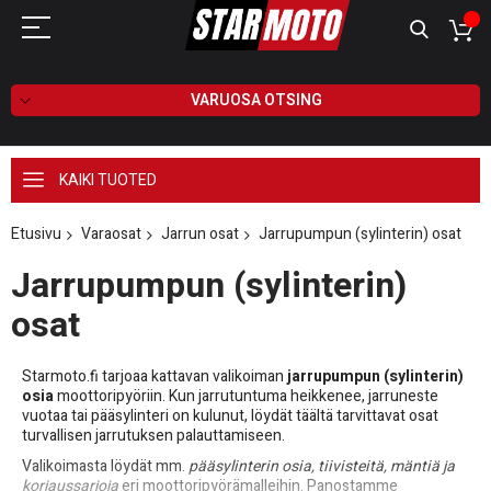
VARUOSA OTSING
KAIKI TUOTED
Etusivu
Varaosat
Jarrun osat
Jarrupumpun (sylinterin) osat
Jarrupumpun (sylinterin)
osat
Starmoto.fi tarjoaa kattavan valikoiman
jarrupumpun (sylinterin)
osia
moottoripyöriin. Kun jarrutuntuma heikkenee, jarruneste
vuotaa tai pääsylinteri on kulunut, löydät täältä tarvittavat osat
turvallisen jarrutuksen palauttamiseen.
Valikoimasta löydät mm.
pääsylinterin osia, tiivisteitä, mäntiä ja
korjaussarjoja
eri moottoripyörämalleihin. Panostamme