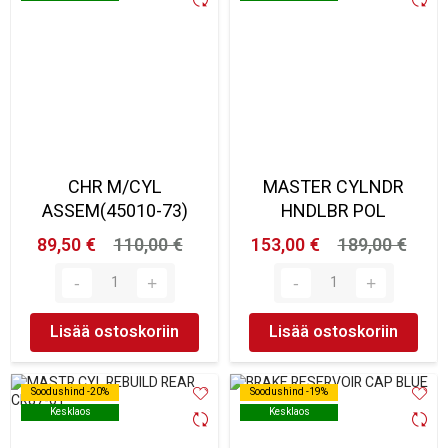
CHR M/CYL
MASTER CYLNDR
ASSEM(45010-73)
HNDLBR POL
89,50 €
110,00 €
153,00 €
189,00 €
Lisää ostoskoriin
Lisää ostoskoriin
Soodushind -20%
Soodushind -20%
Soodushind -19%
Soodushind -19%
Kesklaos
Kesklaos
Kesklaos
Kesklaos