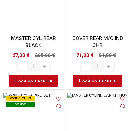
MASTER CYL REAR
COVER REAR M/C IND
BLACK
CHR
167,00 €
205,00 €
71,00 €
81,00 €
Lisää ostoskoriin
Lisää ostoskoriin
Soodushind -12%
Soodushind -12%
Kesklaos
Kesklaos