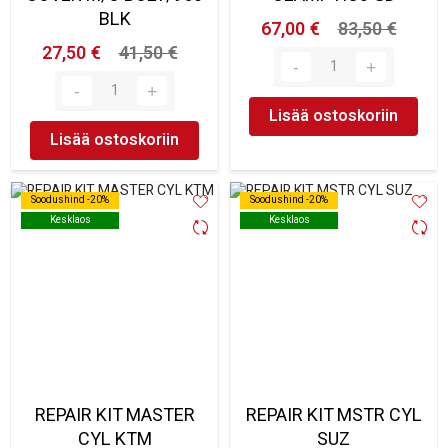
BLK
67,00 €
83,50 €
27,50 €
41,50 €
Lisää ostoskoriin
Lisää ostoskoriin
Soodushind -20%
Soodushind -20%
Soodushind -20%
Soodushind -20%
Kesklaos
Kesklaos
Kesklaos
Kesklaos
REPAIR KIT MASTER
REPAIR KIT MSTR CYL
CYL KTM
SUZ