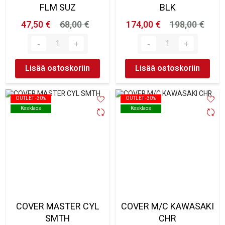
FLM SUZ
BLK
47,50 €
68,00 €
174,00 €
198,00 €
Lisää ostoskoriin
Lisää ostoskoriin
OUTLET -30%
OUTLET -30%
OUTLET -30%
OUTLET -30%
Kesklaos
Kesklaos
Kesklaos
Kesklaos
COVER MASTER CYL
COVER M/C KAWASAKI
SMTH
CHR