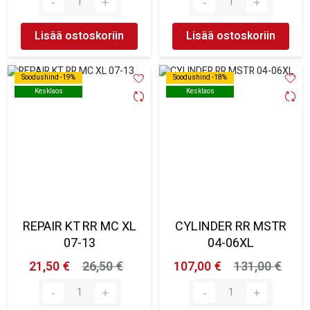
Lisää ostoskoriin
Lisää ostoskoriin
Soodushind -19%
Soodushind -19%
Soodushind -18%
Soodushind -18%
Kesklaos
Kesklaos
Kesklaos
Kesklaos
REPAIR KT RR MC XL
CYLINDER RR MSTR
07-13
04-06XL
21,50 €
26,50 €
107,00 €
131,00 €