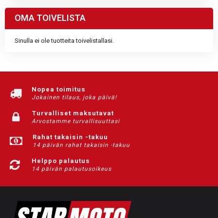
OMA TOIVELISTA
Sinulla ei ole tuotteita toivelistallasi.
Nopea toimitus
Jokainen tilaus, joka päivä!
Turvalliset maksutavat
Arvostamme turvallisuuttasi
Rahat takaisin -takuu
14 päivän rahat takaisin -takuu
Helppo palautus
14 päivän palautusoikeus