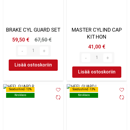
BRAKE CYL GUARD SET
MASTER CYLIND CAP
KIT HON
59,50 €
67,50 €
41,00 €
Lisää ostoskoriin
Lisää ostoskoriin
Soodushind -13%
Soodushind -13%
Soodushind -13%
Soodushind -13%
Kesklaos
Kesklaos
Kesklaos
Kesklaos