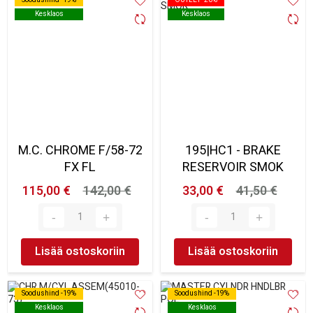
Kesklaos
Kesklaos
Kesklaos
Kesklaos
M.C. CHROME F/58-72
195|HC1 - BRAKE
FX FL
RESERVOIR SMOK
115,00 €
142,00 €
33,00 €
41,50 €
Lisää ostoskoriin
Lisää ostoskoriin
Soodushind -19%
Soodushind -19%
Soodushind -19%
Soodushind -19%
Kesklaos
Kesklaos
Kesklaos
Kesklaos