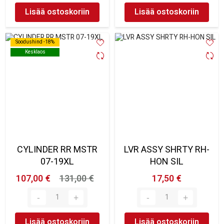
Lisää ostoskoriin
Lisää ostoskoriin
Soodushind -18%
Soodushind -18%
Kesklaos
Kesklaos
CYLINDER RR MSTR
LVR ASSY SHRTY RH-
07-19XL
HON SIL
107,00 €
131,00 €
17,50 €
Lisää ostoskoriin
Lisää ostoskoriin