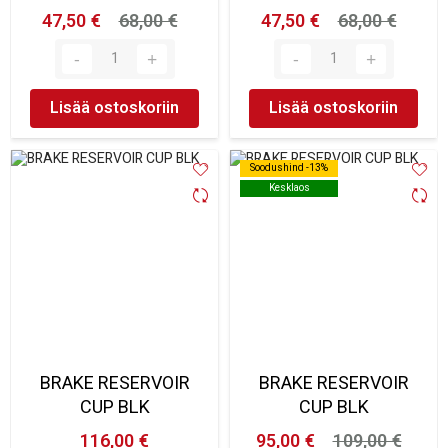
47,50 €
68,00 €
47,50 €
68,00 €
Lisää ostoskoriin
Lisää ostoskoriin
Soodushind -13%
Soodushind -13%
Kesklaos
Kesklaos
BRAKE RESERVOIR
BRAKE RESERVOIR
CUP BLK
CUP BLK
116,00 €
95,00 €
109,00 €