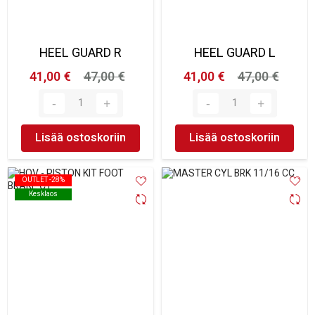
HEEL GUARD R
HEEL GUARD L
41,00 €
47,00 €
41,00 €
47,00 €
Lisää ostoskoriin
Lisää ostoskoriin
OUTLET -28%
OUTLET -28%
Kesklaos
Kesklaos