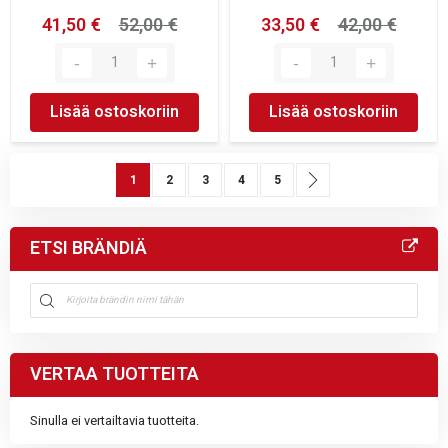
41,50 €
52,00 €
33,50 €
42,00 €
Lisää ostoskoriin
Lisää ostoskoriin
Sivu
You're currently reading page
Sivu
Sivu
Sivu
Sivu
Sivu
Seuraava
1
2
3
4
5
ETSI BRÄNDIÄ
VERTAA TUOTTEITA
Sinulla ei vertailtavia tuotteita.