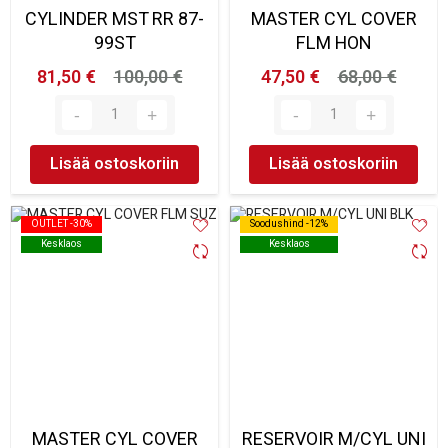
CYLINDER MST RR 87-
MASTER CYL COVER
99ST
FLM HON
81,50 €
100,00 €
47,50 €
68,00 €
Lisää ostoskoriin
Lisää ostoskoriin
OUTLET -30%
OUTLET -30%
Soodushind -12%
Soodushind -12%
Kesklaos
Kesklaos
Kesklaos
Kesklaos
MASTER CYL COVER
RESERVOIR M/CYL UNI