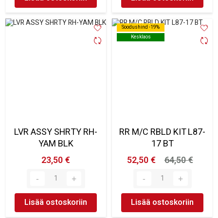
Soodushind -19%
Soodushind -19%
Kesklaos
Kesklaos
LVR ASSY SHRTY RH-
RR M/C RBLD KIT L87-
YAM BLK
17 BT
23,50 €
52,50 €
64,50 €
Lisää ostoskoriin
Lisää ostoskoriin