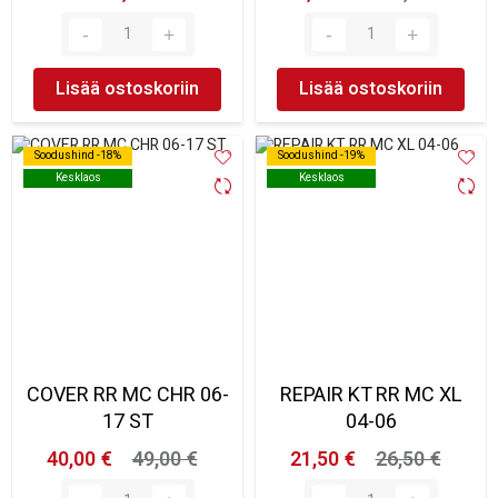
Lisää ostoskoriin
Lisää ostoskoriin
Soodushind -18%
Soodushind -18%
Soodushind -19%
Soodushind -19%
Kesklaos
Kesklaos
Kesklaos
Kesklaos
COVER RR MC CHR 06-
REPAIR KT RR MC XL
17 ST
04-06
40,00 €
49,00 €
21,50 €
26,50 €