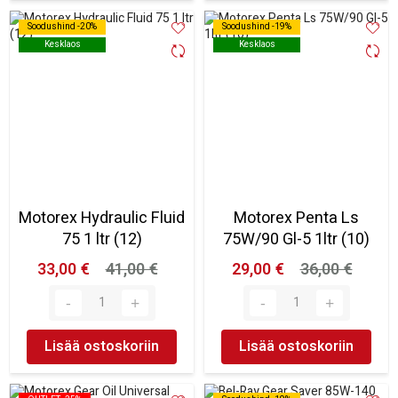
Soodushind -20%
Soodushind -20%
Soodushind -19%
Soodushind -19%
Kesklaos
Kesklaos
Kesklaos
Kesklaos
Motorex Hydraulic Fluid
Motorex Penta Ls
75 1 ltr (12)
75W/90 Gl-5 1ltr (10)
33,00 €
41,00 €
29,00 €
36,00 €
Lisää ostoskoriin
Lisää ostoskoriin