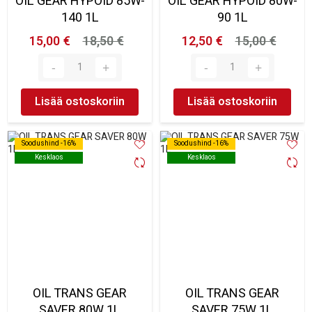
OIL GEAR HYPOID 85W-
OIL GEAR HYPOID 80W-
140 1L
90 1L
15,00 €
18,50 €
12,50 €
15,00 €
Lisää ostoskoriin
Lisää ostoskoriin
Soodushind -16%
Soodushind -16%
Soodushind -16%
Soodushind -16%
Kesklaos
Kesklaos
Kesklaos
Kesklaos
OIL TRANS GEAR
OIL TRANS GEAR
SAVER 80W 1L
SAVER 75W 1L