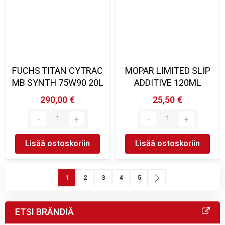
FUCHS TITAN CYTRAC
MOPAR LIMITED SLIP
MB SYNTH 75W90 20L
ADDITIVE 120ML
290,00 €
25,50 €
Lisää ostoskoriin
Lisää ostoskoriin
Sivu
You're currently reading page
Sivu
Sivu
Sivu
Sivu
Sivu
Seuraava
1
2
3
4
5
ETSI BRÄNDIÄ