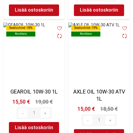
Lisää ostoskoriin
Lisää ostoskoriin
Soodushind -18%
Soodushind -18%
Soodushind -19%
Soodushind -19%
Kesklaos
Kesklaos
Kesklaos
Kesklaos
GEAROIL 10W-30 1L
AXLE OIL 10W-30 ATV
1L
15,50 €
19,00 €
15,00 €
18,50 €
Lisää ostoskoriin