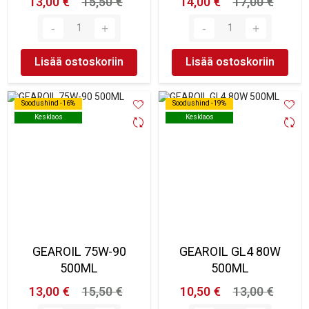
13,00 €
15,50 €
14,00 €
17,00 €
Lisää ostoskoriin
Lisää ostoskoriin
Soodushind -16%
Soodushind -16%
Soodushind -19%
Soodushind -19%
Kesklaos
Kesklaos
Kesklaos
Kesklaos
GEAROIL 75W-90
GEAROIL GL4 80W
500ML
500ML
13,00 €
15,50 €
10,50 €
13,00 €