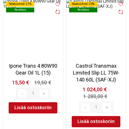
Soodushind -21%
Soodushind -21%
Soodushind -20%
Soodushind -20%
Kesklaos
Kesklaos
Kesklaos
Kesklaos
Ipone Trans 4 80W90
Castrol Transmax
Gear Oil 1L (15)
Limited Slip LL 75W-
140 60L (SAF-XJ)
15,50 €
19,50 €
1 024,00 €
1 280,00 €
Lisää ostoskoriin
Lisää ostoskoriin