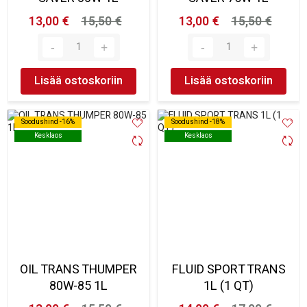
13,00 €
15,50 €
13,00 €
15,50 €
Lisää ostoskoriin
Lisää ostoskoriin
Soodushind -16%
Soodushind -16%
Soodushind -18%
Soodushind -18%
Kesklaos
Kesklaos
Kesklaos
Kesklaos
OIL TRANS THUMPER
FLUID SPORT TRANS
80W-85 1L
1L (1 QT)