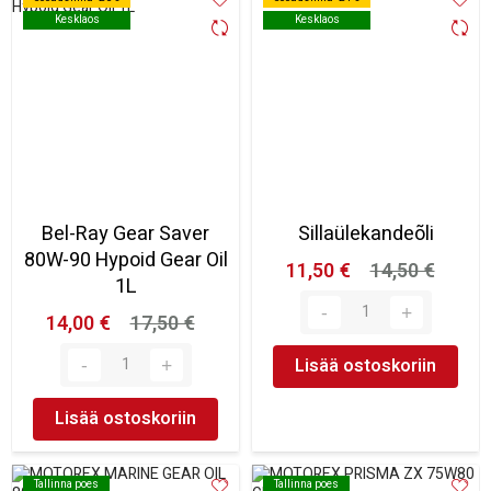
Kesklaos
Kesklaos
Kesklaos
Kesklaos
Bel-Ray Gear Saver
Sillaülekandeõli
80W-90 Hypoid Gear Oil
11,50 €
14,50 €
1L
14,00 €
17,50 €
Lisää ostoskoriin
Lisää ostoskoriin
Tallinna poes
Tallinna poes
Tallinna poes
Tallinna poes