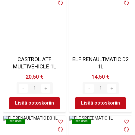
CASTROL ATF
ELF RENAULTMATIC D2
MULTIVEHICLE 1L
1L
20,50 €
14,50 €
Lisää ostoskoriin
Lisää ostoskoriin
Kesklaos
Kesklaos
Kesklaos
Kesklaos