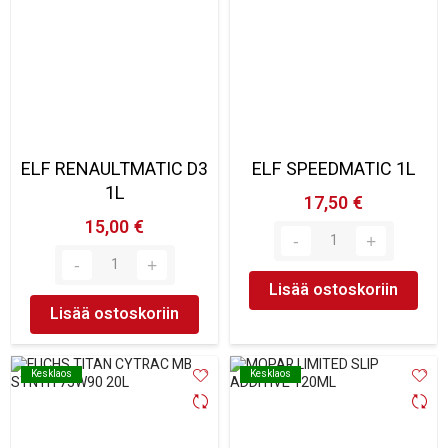
ELF RENAULTMATIC D3
ELF SPEEDMATIC 1L
1L
17,50 €
15,00 €
Lisää ostoskoriin
Lisää ostoskoriin
Kesklaos
Kesklaos
Kesklaos
Kesklaos