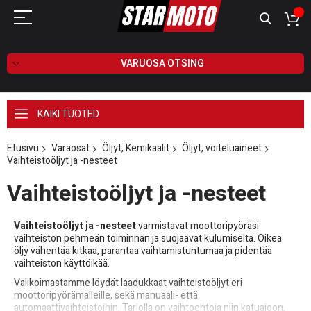
VARUOSA OTSING
KAIKI TUOTED
Etusivu
Varaosat
Öljyt, Kemikaalit
Öljyt, voiteluaineet
Vaihteistoöljyt ja -nesteet
Vaihteistoöljyt ja -nesteet
Vaihteistoöljyt ja -nesteet
varmistavat moottoripyöräsi
vaihteiston pehmeän toiminnan ja suojaavat kulumiselta. Oikea
öljy vähentää kitkaa, parantaa vaihtamistuntumaa ja pidentää
vaihteiston käyttöikää.
Valikoimastamme löydät laadukkaat vaihteistoöljyt eri
moottoripyörämalleille, sekä manuaali- että
automaattivaihteistoihin. Tarjolla on vaihtoehtoja niin katuajoon,