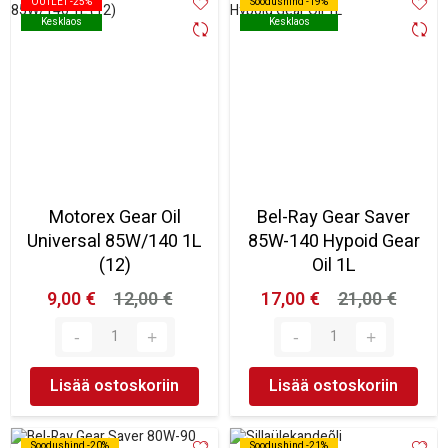
OUTLET -25%
OUTLET -25%
Soodushind -19%
Soodushind -19%
Kesklaos
Kesklaos
Kesklaos
Kesklaos
Motorex Gear Oil
Bel-Ray Gear Saver
Universal 85W/140 1L
85W-140 Hypoid Gear
(12)
Oil 1L
9,00 €
12,00 €
17,00 €
21,00 €
Lisää ostoskoriin
Lisää ostoskoriin
Soodushind -20%
Soodushind -20%
Soodushind -21%
Soodushind -21%