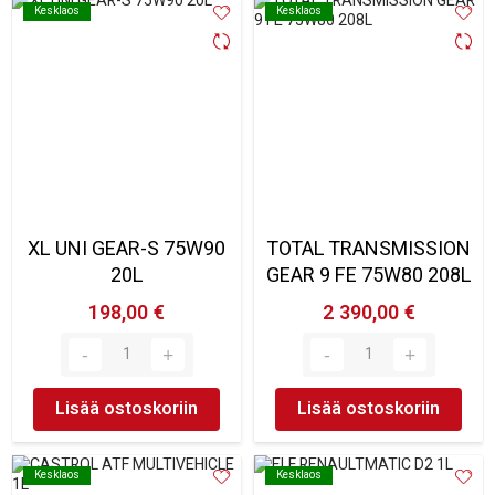
Kesklaos
Kesklaos
Kesklaos
Kesklaos
XL UNI GEAR-S 75W90
TOTAL TRANSMISSION
20L
GEAR 9 FE 75W80 208L
198,00 €
2 390,00 €
Lisää ostoskoriin
Lisää ostoskoriin
Kesklaos
Kesklaos
Kesklaos
Kesklaos