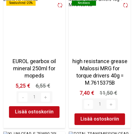
Soodushind -20%
Soodushind -20%
Kesklaos
Kesklaos
EUROL gearbox oil
high resistance grease
mineral 250ml for
Malossi MRG for
mopeds
torque drivers 40g =
M.7615375B
5,25 €
6,55 €
7,40 €
11,50 €
Lisää ostoskoriin
Lisää ostoskoriin