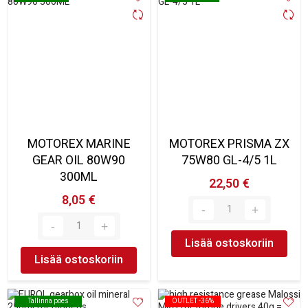
MOTOREX MARINE
MOTOREX PRISMA ZX
GEAR OIL 80W90
75W80 GL-4/5 1L
300ML
22,50 €
8,05 €
Lisää ostoskoriin
Lisää ostoskoriin
Tallinna poes
Tallinna poes
OUTLET -36%
OUTLET -36%