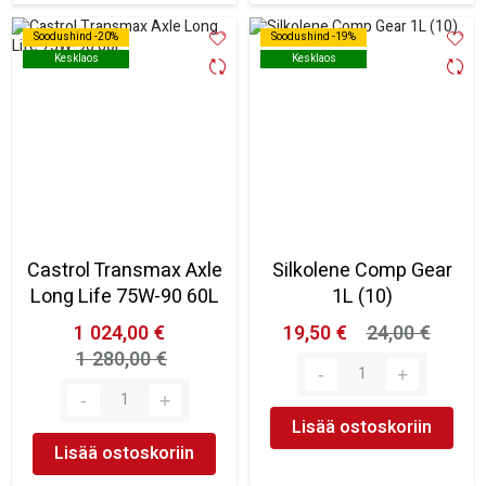
Soodushind -20%
Soodushind -20%
Soodushind -19%
Soodushind -19%
Kesklaos
Kesklaos
Kesklaos
Kesklaos
Castrol Transmax Axle
Silkolene Comp Gear
Long Life 75W-90 60L
1L (10)
1 024,00 €
19,50 €
24,00 €
1 280,00 €
Lisää ostoskoriin
Lisää ostoskoriin