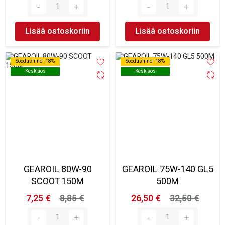
Lisää ostoskoriin
Lisää ostoskoriin
Soodushind -18%
Soodushind -18%
Soodushind -18%
Soodushind -18%
Kesklaos
Kesklaos
Kesklaos
Kesklaos
GEAROIL 80W-90
GEAROIL 75W-140 GL5
SCOOT 150M
500M
7,25 €
8,85 €
26,50 €
32,50 €