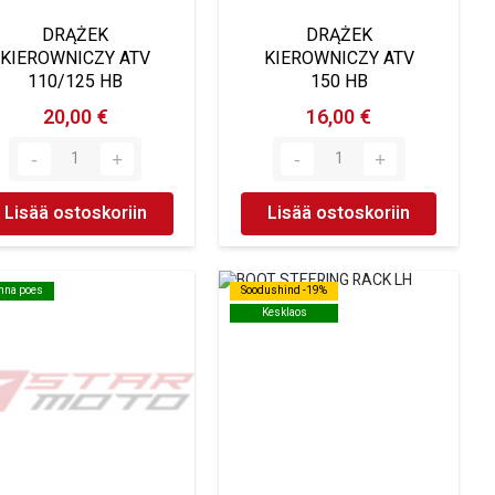
DRĄŻEK
DRĄŻEK
KIEROWNICZY ATV
KIEROWNICZY ATV
110/125 HB
150 HB
20,00 €
16,00 €
Lisää ostoskoriin
Lisää ostoskoriin
inna poes
inna poes
Soodushind -19%
Soodushind -19%
Kesklaos
Kesklaos