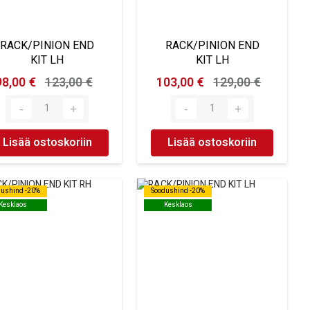
RACK/PINION END
RACK/PINION END
KIT LH
KIT LH
98,00 €
123,00 €
103,00 €
129,00 €
Lisää ostoskoriin
Lisää ostoskoriin
dushind -20%
dushind -20%
Soodushind -20%
Soodushind -20%
Kesklaos
Kesklaos
Kesklaos
Kesklaos