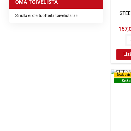
OMA TOIVELISTA
STEE
Sinulla ei ole tuotteita toivelistallasi.
157,
Lis
Soodushin
Soodushin
Keskla
Keskla