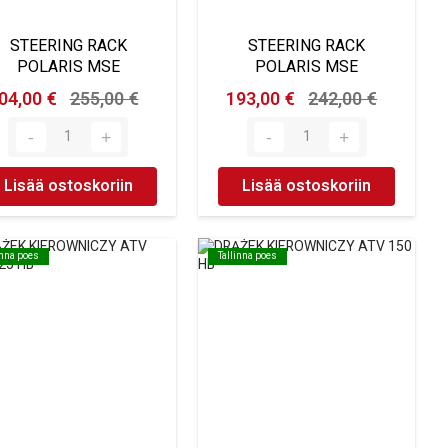
STEERING RACK
STEERING RACK
POLARIS MSE
POLARIS MSE
04,00 €
255,00 €
193,00 €
242,00 €
Lisää ostoskoriin
Lisää ostoskoriin
inna poes
inna poes
Tallinna poes
Tallinna poes