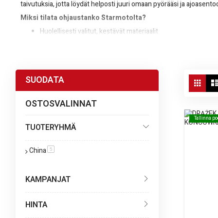
taivutuksia, jotta löydät helposti juuri omaan pyörääsi ja ajoasento
Miksi tilata ohjaustanko Starmotolta?
Huolellisesti valitut, kestävät materiaalit
Vaihtoehtoja motocross-, enduro- ja street-käyttöön
Nopea toimitus ja helppo verkkokauppaostaminen
Vie
SUODATA
Tarvittaessa voit täydentää ohjaustankoa muilla
rungon osilla ja m
Ruud
as
OSTOSVALINNAT
Tallinna p
Tallinna p
TUOTERYHMÄ
China
tuote
5
KAMPANJAT
HINTA