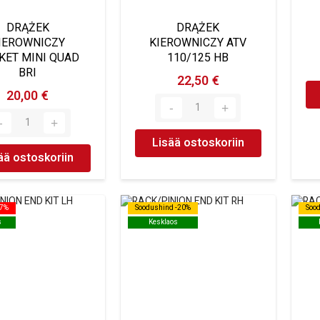
DRĄŻEK
DRĄŻEK
IEROWNICZY
KIEROWNICZY ATV
KET MINI QUAD
110/125 HB
BRI
22,50 €
20,00 €
Lisää ostoskoriin
ää ostoskoriin
27%
27%
Soodushind -20%
Soodushind -20%
Soo
Soo
s
s
Kesklaos
Kesklaos