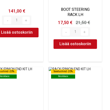
BOOT STEERING
141,00 €
RACK LH
17,50 €
21,50 €
Lisää ostoskoriin
Lisää ostoskoriin
dushind -20%
dushind -20%
Soodushind -20%
Soodushind -20%
Kesklaos
Kesklaos
Kesklaos
Kesklaos