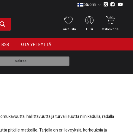
Suomi
Toivelista
Tilisi
Ostoskorisi
B2B
OTA YHTEYTTÄ
Valitse ...
ukavuutta, hallittavuutta ja turvallisuutta niin kadulla, radalla
pitkille matkoille. Tarjolla on eri leveyksiä, korkeuksia ja