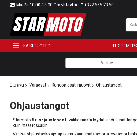
Ma-Pe 10:00-18:00 Ota yhteyttä
+372 655 73 60
KAIKI TUOTED
TUOTEMERK
Valitse ...
Etusivu
Varaosat
Rungon osat, muovit
Ohjaustangot
Ohjaustangot
Starmoto.fi:n
ohjaustangot
-valikoimasta löydät laadukkaat tangot
kuin maastossakin.
Valitse ohjaustanko ajotapasi mukaan: matalampi ja leveämpi tanko t