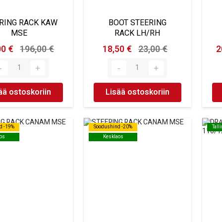
RING RACK KAW
BOOT STEERING
MSE
RACK LH/RH
00 €
196,00 €
18,50 €
23,00 €
2
ää ostoskoriin
Lisää ostoskoriin
d -19%
d -19%
Soodushind -20%
Soodushind -20%
Tall
Tall
os
os
Kesklaos
Kesklaos