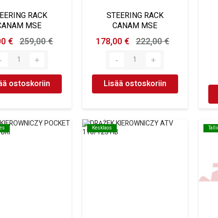
EERING RACK
STEERING RACK
CANAM MSE
CANAM MSE
00 €
259,00 €
178,00 €
222,00 €
ää ostoskoriin
Lisää ostoskoriin
oes
oes
Kesklaos
Kesklaos
Tall
Tall