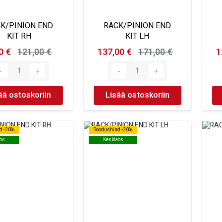
K/PINION END
RACK/PINION END
KIT RH
KIT LH
0 €
121,00 €
137,00 €
171,00 €
1
ää ostoskoriin
Lisää ostoskoriin
d -20%
d -20%
Soodushind -20%
Soodushind -20%
os
os
Kesklaos
Kesklaos