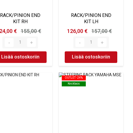
RACK/PINION END
RACK/PINION END
KIT RH
KIT LH
24,00 €
155,00 €
126,00 €
157,00 €
Lisää ostoskoriin
Lisää ostoskoriin
OUTLET -24%
OUTLET -24%
Kesklaos
Kesklaos