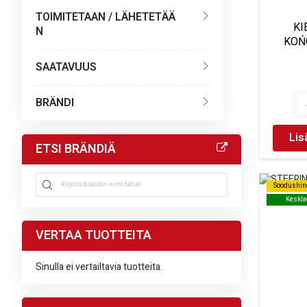
TOIMITETAAN / LÄHETETÄÄ
KI
N
KOŃ
SAATAVUUS
BRÄNDI
Lis
ETSI BRÄNDIÄ
Soodushin
Soodushin
Keskla
Keskla
VERTAA TUOTTEITA
Sinulla ei vertailtavia tuotteita.