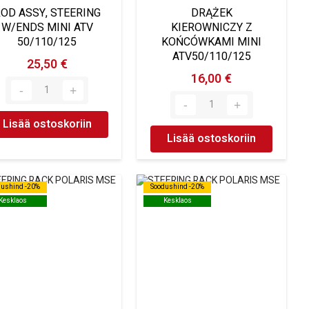
OD ASSY, STEERING
DRĄŻEK
W/ENDS MINI ATV
KIEROWNICZY Z
50/110/125
KOŃCÓWKAMI MINI
ATV50/110/125
25,50 €
16,00 €
Lisää ostoskoriin
Lisää ostoskoriin
dushind -20%
dushind -20%
Soodushind -20%
Soodushind -20%
Kesklaos
Kesklaos
Kesklaos
Kesklaos