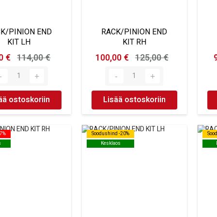
K/PINION END
RACK/PINION END
KIT LH
KIT RH
0 €
114,00 €
100,00 €
125,00 €
ää ostoskoriin
Lisää ostoskoriin
27%
27%
Soodushind -20%
Soodushind -20%
Soo
Soo
s
s
Kesklaos
Kesklaos