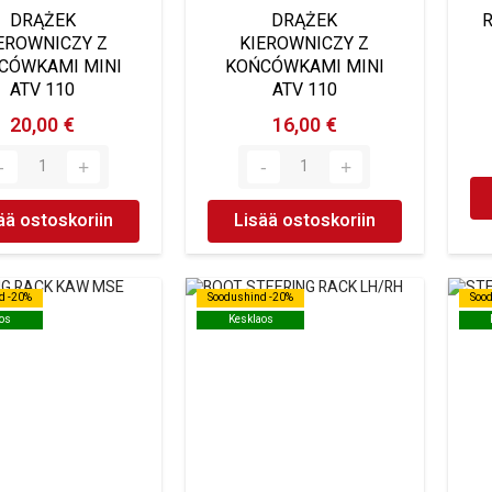
DRĄŻEK
DRĄŻEK
R
EROWNICZY Z
KIEROWNICZY Z
CÓWKAMI MINI
KOŃCÓWKAMI MINI
ATV 110
ATV 110
20,00 €
16,00 €
ää ostoskoriin
Lisää ostoskoriin
d -20%
d -20%
Soodushind -20%
Soodushind -20%
Soo
Soo
os
os
Kesklaos
Kesklaos