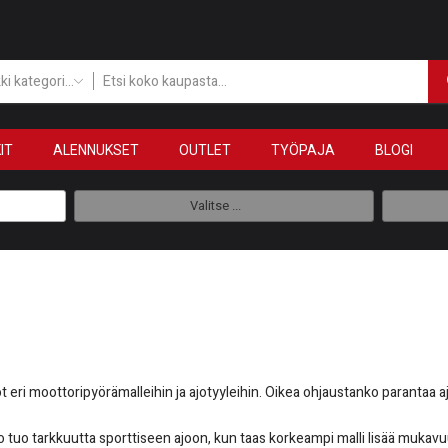
Kaikki kategoriat
IT
ALENNUKSET
OUTLET
TYÖPAJA
BLOGI
Valitse ...
 eri moottoripyörämalleihin ja ajotyyleihin. Oikea ohjaustanko parantaa ajom
uo tarkkuutta sporttiseen ajoon, kun taas korkeampi malli lisää mukavuutta 