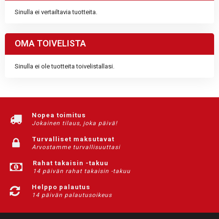
Sinulla ei vertailtavia tuotteita.
OMA TOIVELISTA
Sinulla ei ole tuotteita toivelistallasi.
Nopea toimitus
Jokainen tilaus, joka päivä!
Turvalliset maksutavat
Arvostamme turvallisuuttasi
Rahat takaisin -takuu
14 päivän rahat takaisin -takuu
Helppo palautus
14 päivän palautusoikeus