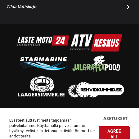
Tilaa Uutiskirje
© 2014-2026 Starmoto OÜ
ASETUKSET
Evästeet auttavat meitä tarjoamaan
palveluitamme. Käyttämällä palveluitamme
hyväksyt eväste- ja tietosuojakäytäntömme.
Lue
AGREE
ehdot täältä
ALL