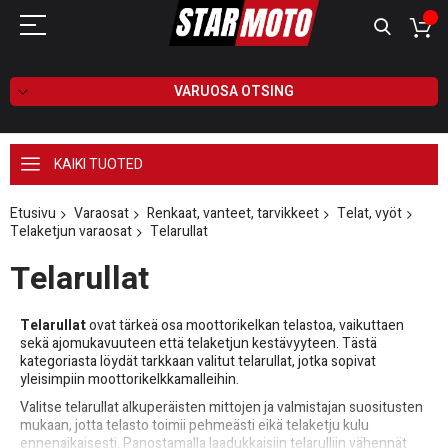
VARUOSA OTSING
KAIKI TUOTED
Etusivu
Varaosat
Renkaat, vanteet, tarvikkeet
Telat, vyöt
Telaketjun varaosat
Telarullat
Telarullat
Telarullat
ovat tärkeä osa moottorikelkan telastoa, vaikuttaen
sekä ajomukavuuteen että telaketjun kestävyyteen. Tästä
kategoriasta löydät tarkkaan valitut telarullat, jotka sopivat
yleisimpiin moottorikelkkamalleihin.
Valitse telarullat alkuperäisten mittojen ja valmistajan suositusten
mukaan, jotta telasto toimii pehmeästi eikä telaketju kulu
ennenaikaisesti. Panostamalla laadukkaisiin telarulliin vähennät