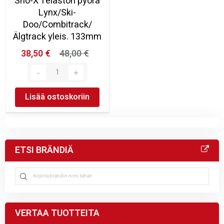
Sno-X Telaston pyörä
Lynx/Ski-
Doo/Combitrack/
Älgtrack yleis. 133mm
38,50 €
48,00 €
Lisää ostoskoriin
ETSI BRÄNDIÄ
VERTAA TUOTTEITA