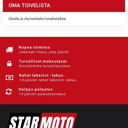
OMA TOIVELISTA
Sinulla ei ole tuotteita toivelistallasi.
Nopea toimitus
Jokainen tilaus, joka päivä!
Turvalliset maksutavat
Arvostamme turvallisuuttasi
Rahat takaisin -takuu
14 päivän rahat takaisin -takuu
Helppo palautus
14 päivän palautusoikeus