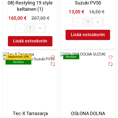
08) Restyling 19 style
Suzuki PV50
keltainen (1)
13,00 €
16,50 €
165,00 €
207,00 €
Lisää ostoskoriin
Lisää ostoskoriin
Soodushind -20%
Soodushind -20%
Kesklaos
Kesklaos
Kesklaos
Kesklaos
Tec-X Tarrasarja
OSŁONA DOLNA