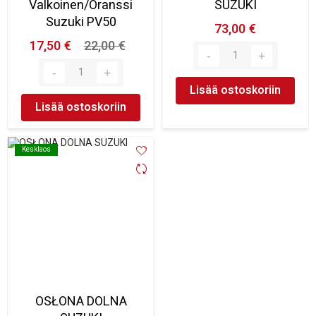
Valkoinen/Oranssi
SUZUKI
Suzuki PV50
73,00 €
17,50 €
22,00 €
Lisää ostoskoriin
Lisää ostoskoriin
Kesklaos
Kesklaos
OSŁONA DOLNA