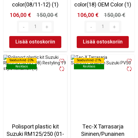
color(08/11-12) (1)
color(18) OEM Color (1)
106,00 €
150,00 €
106,00 €
150,00 €
Lisää ostoskoriin
Lisää ostoskoriin
Soodushind -20%
Soodushind -20%
Soodushind -21%
Soodushind -21%
Kesklaos
Kesklaos
Kesklaos
Kesklaos
Polisport plastic kit
Tec-X Tarrasarja
Suzuki RM125/250 (01-
Sininen/Punainen