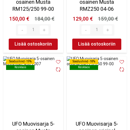
osainen Musta
osainen Musta
RM125/250 99-00
RMZ250 04-06
150,00 €
184,00 €
129,00 €
159,00 €
Lisää ostoskoriin
Lisää ostoskoriin
Soodushind -19%
Soodushind -19%
Soodushind -18%
Soodushind -18%
Kesklaos
Kesklaos
Kesklaos
Kesklaos
UFO Muovisarja 5-
UFO Muovisarja 5-