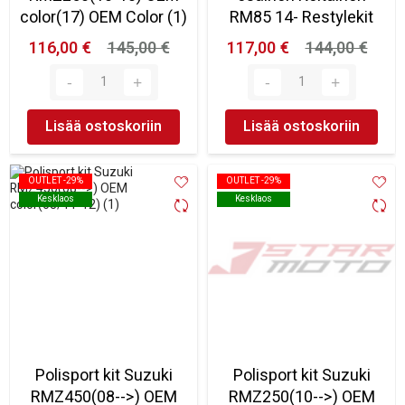
color(17) OEM Color (1)
RM85 14- Restylekit
116,00 €
145,00 €
117,00 €
144,00 €
Lisää ostoskoriin
Lisää ostoskoriin
OUTLET -29%
OUTLET -29%
OUTLET -29%
OUTLET -29%
Kesklaos
Kesklaos
Kesklaos
Kesklaos
Polisport kit Suzuki
Polisport kit Suzuki
RMZ450(08-->) OEM
RMZ250(10-->) OEM