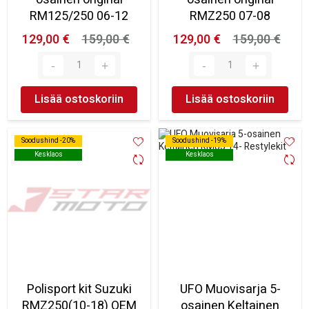
RM125/250 06-12
RMZ250 07-08
129,00 €
159,00 €
129,00 €
159,00 €
Lisää ostoskoriin
Lisää ostoskoriin
Soodushind -20%
Soodushind -20%
Soodushind -19%
Soodushind -19%
Kesklaos
Kesklaos
Kesklaos
Kesklaos
Polisport kit Suzuki
UFO Muovisarja 5-
RMZ250(10-18) OEM
osainen Keltainen