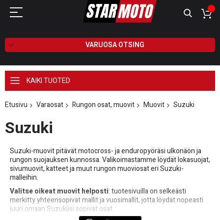
VARUOSA OTSING
KAIKI TUOTED
Etusivu
Varaosat
Rungon osat, muovit
Muovit
Suzuki
Suzuki
Suzuki-muovit pitävät motocross- ja enduropyöräsi ulkonäön ja
rungon suojauksen kunnossa. Valikoimastamme löydät lokasuojat,
sivumuovit, katteet ja muut rungon muoviosat eri Suzuki-
malleihin.
Valitse oikeat muovit helposti
: tuotesivuilla on selkeästi
merkitty yhteensopivat mallit ja vuosimallit, jotta löydät nopeasti
juuri omaan Suzukiisi sopivat osat.