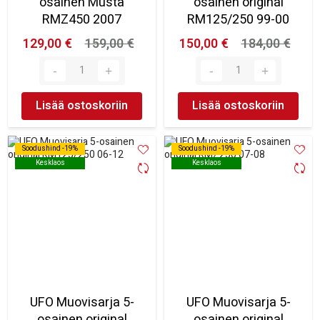
osainen Musta
osainen original
RMZ450 2007
RM125/250 99-00
129,00 €
159,00 €
150,00 €
184,00 €
Lisää ostoskoriin
Lisää ostoskoriin
Soodushind -19%
Soodushind -19%
Soodushind -19%
Soodushind -19%
Kesklaos
Kesklaos
Kesklaos
Kesklaos
UFO Muovisarja 5-
UFO Muovisarja 5-
osainen original
osainen original