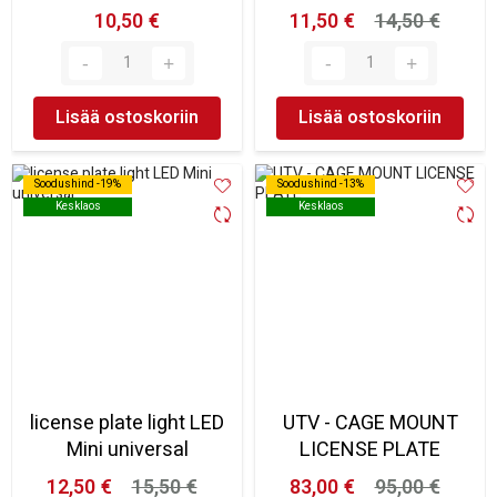
10,50 €
11,50 €
14,50 €
Lisää ostoskoriin
Lisää ostoskoriin
Soodushind -19%
Soodushind -19%
Soodushind -13%
Soodushind -13%
Kesklaos
Kesklaos
Kesklaos
Kesklaos
license plate light LED
UTV - CAGE MOUNT
Mini universal
LICENSE PLATE
12,50 €
15,50 €
83,00 €
95,00 €