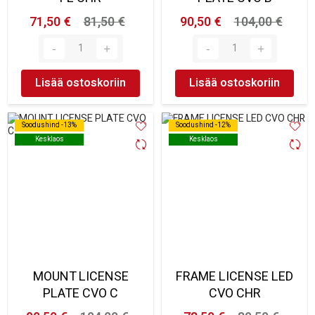
71,50 €
81,50 €
90,50 €
104,00 €
Lisää ostoskoriin
Lisää ostoskoriin
Soodushind -13%
Soodushind -13%
Soodushind -12%
Soodushind -12%
Kesklaos
Kesklaos
Kesklaos
Kesklaos
MOUNT LICENSE
FRAME LICENSE LED
PLATE CVO C
CVO CHR