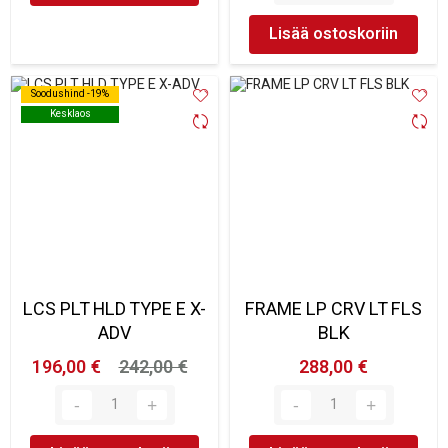
Lisää ostoskoriin
Soodushind -19%
Soodushind -19%
Kesklaos
Kesklaos
LCS PLT HLD TYPE E X-
FRAME LP CRV LT FLS
ADV
BLK
196,00 €
242,00 €
288,00 €