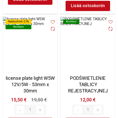
Lisää ostoskoriin
Soodushind -21%
Soodushind -21%
Kesklaos
Kesklaos
Kesklaos
Kesklaos
license plate light W5W
PODŚWIETLENIE
12V/5W - 53mm x
TABLICY
30mm
REJESTRACYJNEJ
15,50 €
19,50 €
12,00 €