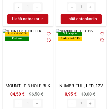
Lisää ostoskoriin
Lisää ostoskoriin
Soodushind -12%
Soodushind -12%
Tallinna poes
Tallinna poes
Kesklaos
Kesklaos
Soodushind -11%
Soodushind -11%
MOUNT LP 3 HOLE BLK
NUMBRITULI, LED, 12V
84,50 €
96,50 €
8,95 €
10,00 €