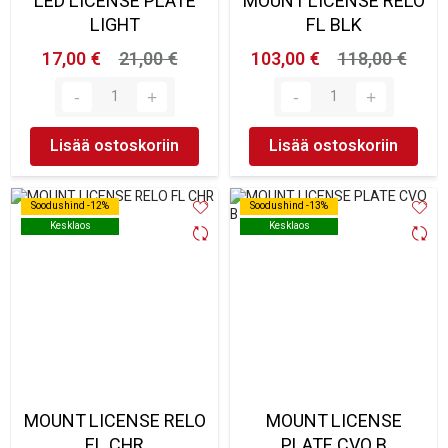
LED LICENSE PLATE
MOUNT LICENSE RELO
LIGHT
FL BLK
17,00 €
21,00 €
103,00 €
118,00 €
Lisää ostoskoriin
Lisää ostoskoriin
Soodushind -12%
Soodushind -12%
Soodushind -13%
Soodushind -13%
Kesklaos
Kesklaos
Kesklaos
Kesklaos
MOUNT LICENSE RELO
MOUNT LICENSE
FL CHR
PLATE CVO B