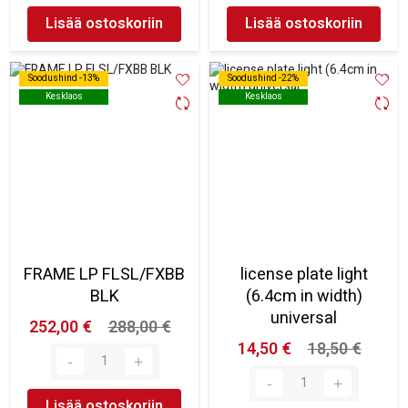
Lisää ostoskoriin
Lisää ostoskoriin
Soodushind -13%
Soodushind -13%
Soodushind -22%
Soodushind -22%
Kesklaos
Kesklaos
Kesklaos
Kesklaos
FRAME LP FLSL/FXBB
license plate light
BLK
(6.4cm in width)
universal
252,00 €
288,00 €
14,50 €
18,50 €
Lisää ostoskoriin