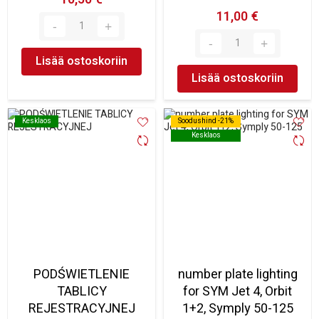
11,00 €
Lisää ostoskoriin
Lisää ostoskoriin
Kesklaos
Kesklaos
Soodushind -21%
Soodushind -21%
Kesklaos
Kesklaos
PODŚWIETLENIE
number plate lighting
TABLICY
for SYM Jet 4, Orbit
REJESTRACYJNEJ
1+2, Symply 50-125