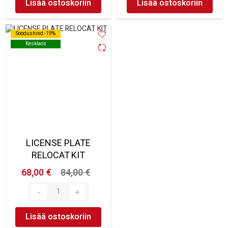
Lisää ostoskoriin
Lisää ostoskoriin
Soodushind -19%
Soodushind -19%
Kesklaos
Kesklaos
LICENSE PLATE
RELOCAT KIT
68,00 €
84,00 €
Lisää ostoskoriin