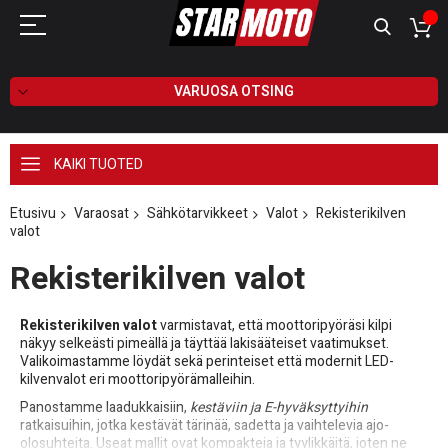
VARUOSA OTSING
KAIKI TUOTED
Etusivu
Varaosat
Sähkötarvikkeet
Valot
Rekisterikilven
valot
Rekisterikilven valot
Rekisterikilven valot
varmistavat, että moottoripyöräsi kilpi
näkyy selkeästi pimeällä ja täyttää lakisääteiset vaatimukset.
Valikoimastamme löydät sekä perinteiset että modernit LED-
kilvenvalot eri moottoripyörämalleihin.
Panostamme laadukkaisiin,
kestäviin ja E-hyväksyttyihin
ratkaisuihin, jotka kestävät tärinää, sadetta ja vaihtelevia ajo-
olosuhteita. Useat mallit ovat kompakteja ja tyylikkäitä, joten ne