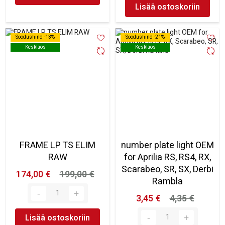
Lisää ostoskoriin
Soodushind -13%
Soodushind -13%
Soodushind -21%
Soodushind -21%
Kesklaos
Kesklaos
Kesklaos
Kesklaos
FRAME LP TS ELIM
number plate light OEM
RAW
for Aprilia RS, RS4, RX,
Scarabeo, SR, SX, Derbi
174,00 €
199,00 €
Rambla
3,45 €
4,35 €
Lisää ostoskoriin