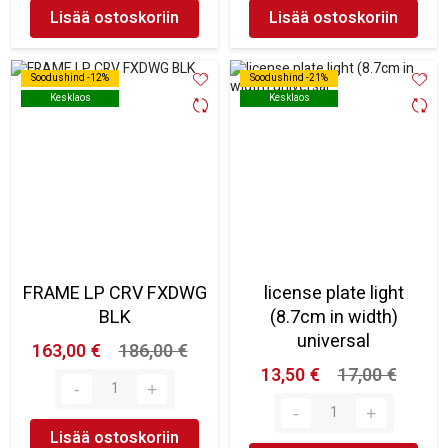
Lisää ostoskoriin
Lisää ostoskoriin
Soodushind -12%
Soodushind -12%
Soodushind -21%
Soodushind -21%
Kesklaos
Kesklaos
Kesklaos
Kesklaos
FRAME LP CRV FXDWG
license plate light
BLK
(8.7cm in width)
universal
163,00 €
186,00 €
13,50 €
17,00 €
Lisää ostoskoriin