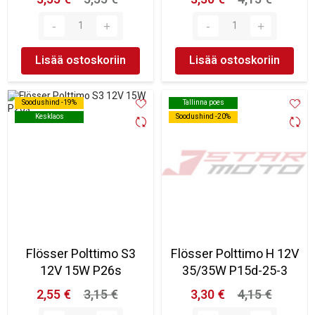
Lisää ostoskoriin
Lisää ostoskoriin
Soodushind -19%
Soodushind -19%
Tallinna poes
Tallinna poes
Kesklaos
Kesklaos
Soodushind -20%
Soodushind -20%
Flösser Polttimo S3
Flösser Polttimo H 12V
12V 15W P26s
35/35W P15d-25-3
2,55 €
3,15 €
3,30 €
4,15 €