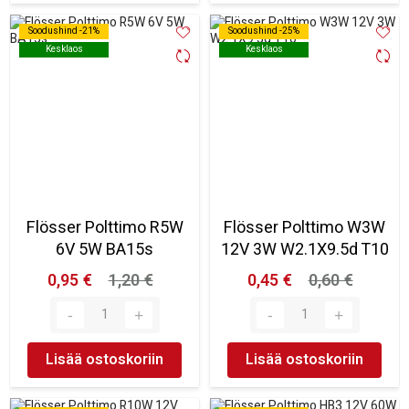
Soodushind -21%
Soodushind -21%
Soodushind -25%
Soodushind -25%
Kesklaos
Kesklaos
Kesklaos
Kesklaos
Flösser Polttimo R5W
Flösser Polttimo W3W
6V 5W BA15s
12V 3W W2.1X9.5d T10
0,95 €
1,20 €
0,45 €
0,60 €
Lisää ostoskoriin
Lisää ostoskoriin