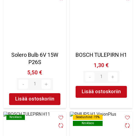
Solero Bulb 6V 15W
BOSCH TULEPIRN H1
P26S
1,30 €
5,50 €
Lisää ostoskoriin
Lisää ostoskoriin
Kesklaos
Kesklaos
Soodushind -19%
Soodushind -19%
Kesklaos
Kesklaos