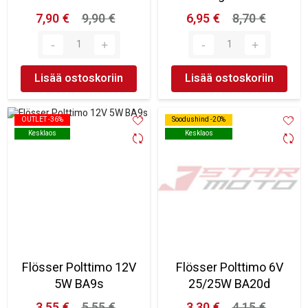
7,90 €
9,90 €
6,95 €
8,70 €
Lisää ostoskoriin
Lisää ostoskoriin
OUTLET -36%
OUTLET -36%
Soodushind -20%
Soodushind -20%
Kesklaos
Kesklaos
Kesklaos
Kesklaos
Flösser Polttimo 12V
Flösser Polttimo 6V
5W BA9s
25/25W BA20d
3,55 €
5,55 €
3,30 €
4,15 €