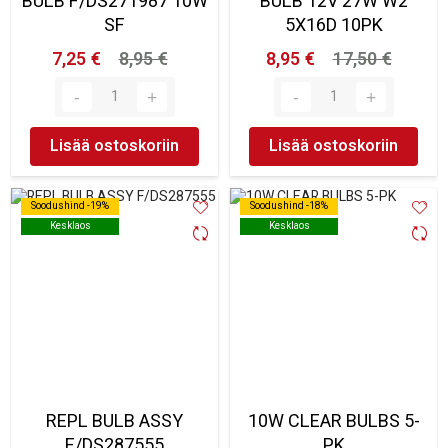
BULB F/DS271987 10W
BULB 12V 27W W2
SF
5X16D 10PK
7,25 €
8,95 €
8,95 €
17,50 €
Lisää ostoskoriin
Lisää ostoskoriin
Soodushind -19%
Soodushind -19%
Soodushind -18%
Soodushind -18%
Kesklaos
Kesklaos
Kesklaos
Kesklaos
REPL BULB ASSY
10W CLEAR BULBS 5-
F/DS287555
PK