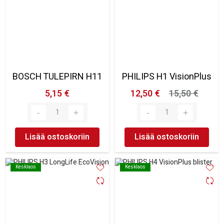
BOSCH TULEPIRN H11
PHILIPS H1 VisionPlus
5,15 €
12,50 €
15,50 €
Lisää ostoskoriin
Lisää ostoskoriin
Kesklaos
Kesklaos
Kesklaos
Kesklaos