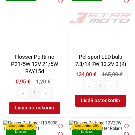
Flösser Polttimo
Polisport LED bulb
P21/5W 12V 21/5W
7.3/14.7W 13.2V 0 (4)
BAY15d
134,00 €
165,00 €
0,95 €
1,20 €
Lisää ostoskoriin
Lisää ostoskoriin
Soodushind -20%
Soodushind -20%
Soodushind -20%
Soodushind -20%
Kesklaos
Kesklaos
Kesklaos
Kesklaos