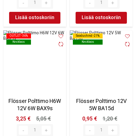
Lisää ostoskoriin
Lisää ostoskoriin
OUTLET -36%
OUTLET -36%
Soodushind -21%
Soodushind -21%
Kesklaos
Kesklaos
Kesklaos
Kesklaos
Flösser Polttimo H6W
Flösser Polttimo 12V
12V 6W BAX9s
5W BA15d
3,25 €
5,05 €
0,95 €
1,20 €