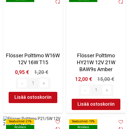
Flösser Polttimo W16W
Flösser Polttimo
12V 16W T15
HY21W 12V 21W
BAW9s Amber
0,95 €
1,20 €
12,00 €
15,00 €
Lisää ostoskoriin
Lisää ostoskoriin
Soodushind -21%
Soodushind -21%
Soodushind -19%
Soodushind -19%
Kesklaos
Kesklaos
Kesklaos
Kesklaos