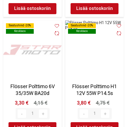
Lisää ostoskoriin
Lisää ostoskoriin
Soodushind -20%
Soodushind -20%
Soodushind -20%
Soodushind -20%
Kesklaos
Kesklaos
Kesklaos
Kesklaos
Flösser Polttimo 6V
Flösser Polttimo H1
35/35W BA20d
12V 55W P14.5s
3,30 €
4,15 €
3,80 €
4,75 €