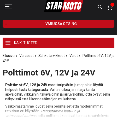
VARUOSA OTSING
KAIKI TUOTED
Etusivu
Varaosat
Sähkötarvikkeet
Valot
Polttimot 6V, 12V ja
24V
Polttimot 6V, 12V ja 24V
Polttimot 6V, 12V ja 24V
moottoripyöriin ja mopoihin löydät
helposti tästä kategoriasta. Valitse oikea jännite ja kanta
ajovaloihin, vilkkuihin, takavaloihin ja jarruvaloihin, jotta pysyt sekä
näkyvissä että liikennesääntöjen mukaisena.
Valikoimastamme löydät sekä perinteiset että modernimmat
ratkaisut eri käyttöön.
Panostamme laatuun ja
yhteensopivuuteen
, jotta polttimot kestävät tärinää ja vaihtelevia