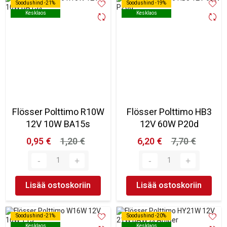
Soodushind -21%
Soodushind -21%
Soodushind -19%
Soodushind -19%
Kesklaos
Kesklaos
Kesklaos
Kesklaos
Flösser Polttimo R10W
Flösser Polttimo HB3
12V 10W BA15s
12V 60W P20d
0,95 €
1,20 €
6,20 €
7,70 €
Lisää ostoskoriin
Lisää ostoskoriin
Soodushind -21%
Soodushind -21%
Soodushind -20%
Soodushind -20%
Kesklaos
Kesklaos
Kesklaos
Kesklaos