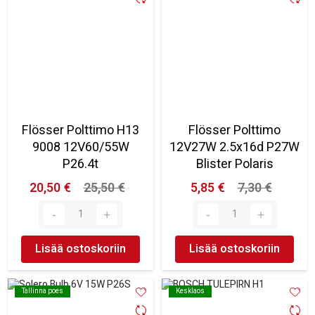
Flösser Polttimo H13
Flösser Polttimo
9008 12V60/55W
12V27W 2.5x16d P27W
P26.4t
Blister Polaris
20,50 €
25,50 €
5,85 €
7,30 €
Lisää ostoskoriin
Lisää ostoskoriin
Tallinna poes
Tallinna poes
Kesklaos
Kesklaos