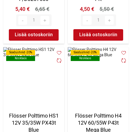
5,40 €
6,65 €
4,50 €
5,50 €
Lisää ostoskoriin
Lisää ostoskoriin
Soodushind -20%
Soodushind -20%
Soodushind -20%
Soodushind -20%
Kesklaos
Kesklaos
Kesklaos
Kesklaos
Flösser Polttimo HS1
Flösser Polttimo H4
12V 35/35W PX43t
12V 60/55W P43t
Blue
Mega Blue