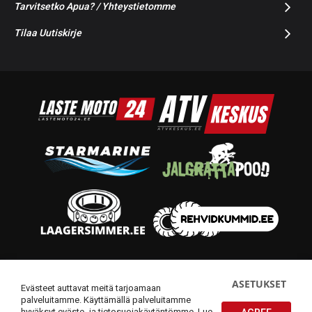
Tarvitsetko Apua? / Yhteystietomme
Tilaa Uutiskirje
© 2014-2026 Starmoto OÜ
ASETUKSET
Evästeet auttavat meitä tarjoamaan
palveluitamme. Käyttämällä palveluitamme
hyväksyt eväste- ja tietosuojakäytäntömme.
Lue