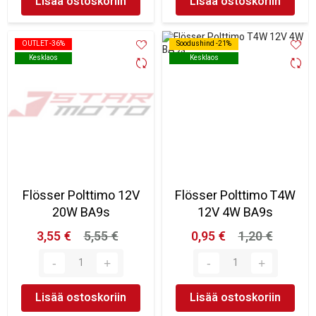
Lisää ostoskoriin
Lisää ostoskoriin
OUTLET -36%
OUTLET -36%
Soodushind -21%
Soodushind -21%
Kesklaos
Kesklaos
Kesklaos
Kesklaos
Flösser Polttimo 12V
Flösser Polttimo T4W
20W BA9s
12V 4W BA9s
3,55 €
5,55 €
0,95 €
1,20 €
Lisää ostoskoriin
Lisää ostoskoriin