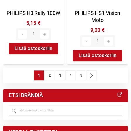
PHILIPS H3 Rally 100W
PHILIPS HS1 Vision
Moto
5,15 €
9,00 €
Lisää ostoskoriin
Lisää ostoskoriin
Sivu
You're currently reading page
Sivu
Sivu
Sivu
Sivu
Sivu
Seuraava
1
2
3
4
5
ETSI BRÄNDIÄ