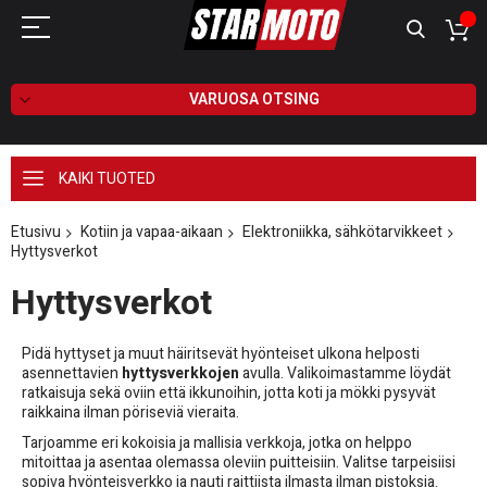
VARUOSA OTSING
KAIKI TUOTED
Etusivu
Kotiin ja vapaa-aikaan
Elektroniikka, sähkötarvikkeet
Hyttysverkot
Hyttysverkot
Pidä hyttyset ja muut häiritsevät hyönteiset ulkona helposti
asennettavien
hyttysverkkojen
avulla. Valikoimastamme löydät
ratkaisuja sekä oviin että ikkunoihin, jotta koti ja mökki pysyvät
raikkaina ilman pöriseviä vieraita.
Tarjoamme eri kokoisia ja mallisia verkkoja, jotka on helppo
mitoittaa ja asentaa olemassa oleviin puitteisiin. Valitse tarpeisiisi
sopiva hyönteisverkko ja nauti raittiista ilmasta ilman pistoksia.