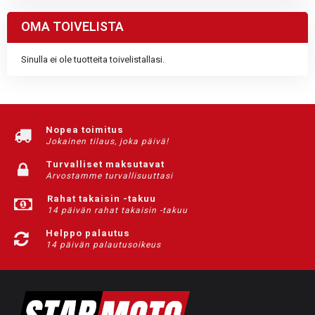
OMA TOIVELISTA
Sinulla ei ole tuotteita toivelistallasi.
Nopea toimitus
Jokainen tilaus, joka päivä!
Turvalliset maksutavat
Arvostamme turvallisuuttasi
Rahat takaisin -takuu
14 päivän rahat takaisin -takuu
Helppo palautus
14 päivän palautusoikeus