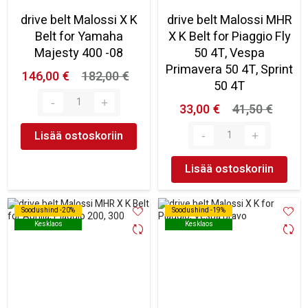
drive belt Malossi X K
drive belt Malossi MHR
Belt for Yamaha
X K Belt for Piaggio Fly
Majesty 400 -08
50 4T, Vespa
Primavera 50 4T, Sprint
146,00 €
182,00 €
50 4T
33,00 €
41,50 €
Lisää ostoskoriin
Lisää ostoskoriin
Soodushind -20%
Soodushind -20%
Soodushind -19%
Soodushind -19%
Kesklaos
Kesklaos
Kesklaos
Kesklaos