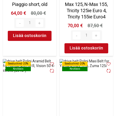
Piaggio short, old
Max 125, N-Max 155,
Tricity 125ie Euro 4,
64,00 €
80,00 €
Tricity 155ie Euro4
70,00 €
87,50 €
Lisää ostoskoriin
Lisää ostoskoriin
Soodushind -20%
Soodushind -20%
Soodushind -20%
Soodushind -20%
Kesklaos
Kesklaos
Kesklaos
Kesklaos