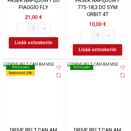
PASEK NAPĘDOWY DO
PASEK NAPĘDOWY
PIAGGIO FLY
775-18,3 DO SYM
ORBIT 4T
21,00 €
10,00 €
Lisää ostoskoriin
Lisää ostoskoriin
Tallinna poes
Tallinna poes
Tallinna poes
Tallinna poes
Soodushind -20%
Soodushind -20%
DRIVE BELT CAN AM
DRIVE BELT CAN AM