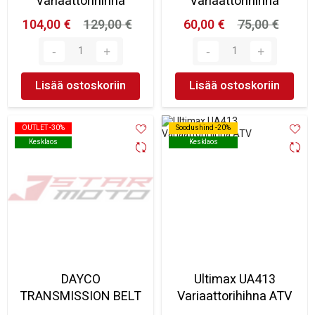
Variaattorihihna
Variaattorihihna
104,00 €
129,00 €
60,00 €
75,00 €
Lisää ostoskoriin
Lisää ostoskoriin
OUTLET -30%
OUTLET -30%
Soodushind -20%
Soodushind -20%
Kesklaos
Kesklaos
Kesklaos
Kesklaos
DAYCO
Ultimax UA413
TRANSMISSION BELT
Variaattorihihna ATV