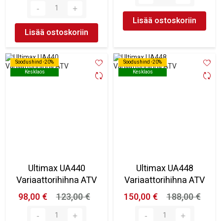
Lisää ostoskoriin
Lisää ostoskoriin
Soodushind -20%
Soodushind -20%
Soodushind -20%
Soodushind -20%
Kesklaos
Kesklaos
Kesklaos
Kesklaos
Ultimax UA440
Ultimax UA448
Variaattorihihna ATV
Variaattorihihna ATV
98,00 €
123,00 €
150,00 €
188,00 €