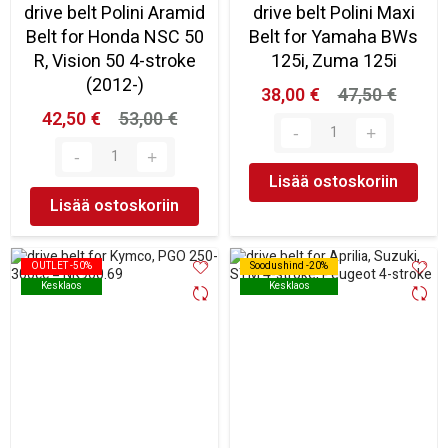
drive belt Polini Aramid
drive belt Polini Maxi
Belt for Honda NSC 50
Belt for Yamaha BWs
R, Vision 50 4-stroke
125i, Zuma 125i
(2012-)
38,00 €
47,50 €
42,50 €
53,00 €
Lisää ostoskoriin
Lisää ostoskoriin
OUTLET -50%
OUTLET -50%
Soodushind -20%
Soodushind -20%
Kesklaos
Kesklaos
Kesklaos
Kesklaos