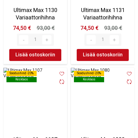
Ultimax Max 1130
Ultimax Max 1131
Variaattorihihna
Variaattorihihna
74,50 €
93,00 €
74,50 €
93,00 €
Lisää ostoskoriin
Lisää ostoskoriin
Soodushind -20%
Soodushind -20%
Soodushind -20%
Soodushind -20%
Kesklaos
Kesklaos
Kesklaos
Kesklaos