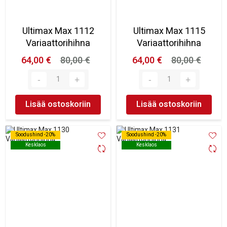
Ultimax Max 1112
Ultimax Max 1115
Variaattorihihna
Variaattorihihna
64,00 €
80,00 €
64,00 €
80,00 €
Lisää ostoskoriin
Lisää ostoskoriin
Soodushind -20%
Soodushind -20%
Soodushind -20%
Soodushind -20%
Kesklaos
Kesklaos
Kesklaos
Kesklaos