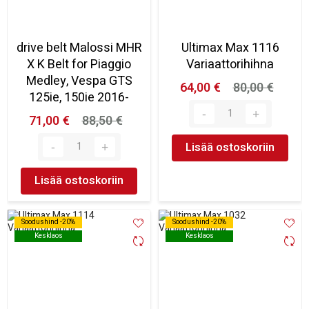
drive belt Malossi MHR
Ultimax Max 1116
X K Belt for Piaggio
Variaattorihihna
Medley, Vespa GTS
64,00 €
80,00 €
125ie, 150ie 2016-
71,00 €
88,50 €
Lisää ostoskoriin
Lisää ostoskoriin
Soodushind -20%
Soodushind -20%
Soodushind -20%
Soodushind -20%
Kesklaos
Kesklaos
Kesklaos
Kesklaos