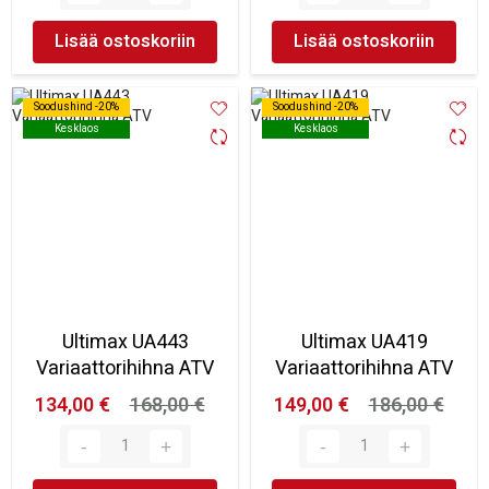
Lisää ostoskoriin
Lisää ostoskoriin
Soodushind -20%
Soodushind -20%
Soodushind -20%
Soodushind -20%
Kesklaos
Kesklaos
Kesklaos
Kesklaos
Ultimax UA443
Ultimax UA419
Variaattorihihna ATV
Variaattorihihna ATV
134,00 €
168,00 €
149,00 €
186,00 €