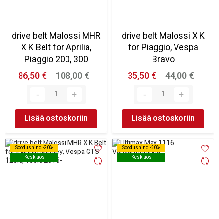
drive belt Malossi MHR
drive belt Malossi X K
X K Belt for Aprilia,
for Piaggio, Vespa
Piaggio 200, 300
Bravo
86,50 €
108,00 €
35,50 €
44,00 €
Lisää ostoskoriin
Lisää ostoskoriin
Soodushind -20%
Soodushind -20%
Soodushind -20%
Soodushind -20%
Kesklaos
Kesklaos
Kesklaos
Kesklaos