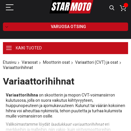
VARUOSA OTSING
KAIKI TUOTED
Etusivu
Varaosat
Moottorin osat
Variaattori (CVT) ja osat
Variaattorihihnat
Variaattorihihnat
Variaattorihihna
on skootterin ja mopon CVT-voimansiirron
kulutusosa, jolla on suora vaikutus kiihtyvyyteen,
huippunopeuteen ja ajomukavuuteen. Kulunut tai väärän kokoinen
hihna voi aiheuttaa nykimistä, tehon puutetta ja turhaa kulumista
muille voimansiirron osille.
Valikoimastamme löydät
laadukkaat variaattorihihnat
eri
merkkeihin ja malleihin, niin vakio- kuin viritysmoottoreihin.