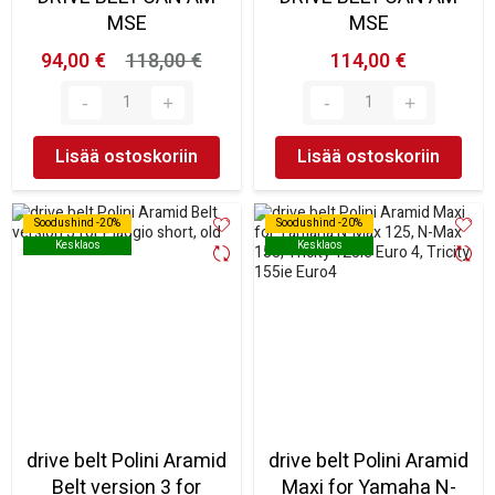
MSE
MSE
94,00 €
118,00 €
114,00 €
Lisää ostoskoriin
Lisää ostoskoriin
Soodushind -20%
Soodushind -20%
Soodushind -20%
Soodushind -20%
Kesklaos
Kesklaos
Kesklaos
Kesklaos
drive belt Polini Aramid
drive belt Polini Aramid
Belt version 3 for
Maxi for Yamaha N-