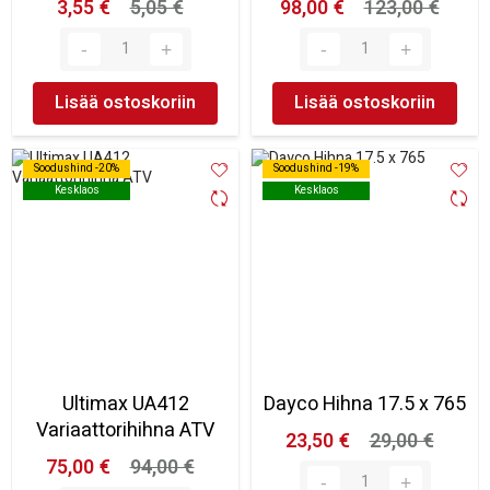
3,55 €
5,05 €
98,00 €
123,00 €
Lisää ostoskoriin
Lisää ostoskoriin
Soodushind -20%
Soodushind -20%
Soodushind -19%
Soodushind -19%
Kesklaos
Kesklaos
Kesklaos
Kesklaos
Ultimax UA412
Dayco Hihna 17.5 x 765
Variaattorihihna ATV
23,50 €
29,00 €
75,00 €
94,00 €