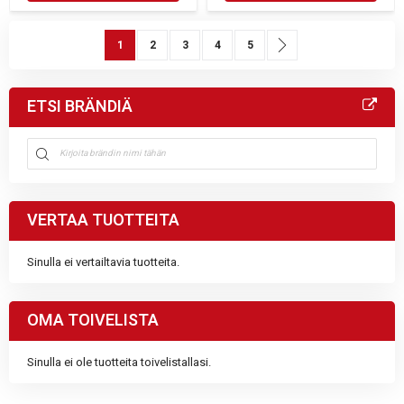
Sivu
You're currently reading page
Sivu
Sivu
Sivu
Sivu
Sivu
Seuraava
1
2
3
4
5
ETSI BRÄNDIÄ
VERTAA TUOTTEITA
Sinulla ei vertailtavia tuotteita.
OMA TOIVELISTA
Sinulla ei ole tuotteita toivelistallasi.