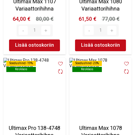
Ultimax Max 1107
Ultimax Max 1080
Variaattorihihna
Variaattorihihna
64,00 €
80,00 €
61,50 €
77,00 €
Lisää ostoskoriin
Lisää ostoskoriin
Soodushind -19%
Soodushind -19%
Soodushind -20%
Soodushind -20%
Kesklaos
Kesklaos
Kesklaos
Kesklaos
Ultimax Pro 138-4748
Ultimax Max 1078