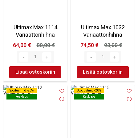
Ultimax Max 1114
Ultimax Max 1032
Variaattorihihna
Variaattorihihna
64,00 €
80,00 €
74,50 €
93,00 €
Lisää ostoskoriin
Lisää ostoskoriin
Soodushind -20%
Soodushind -20%
Soodushind -20%
Soodushind -20%
Kesklaos
Kesklaos
Kesklaos
Kesklaos