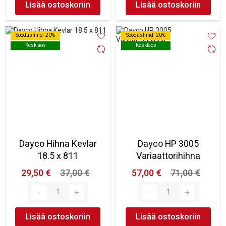
Lisää ostoskoriin
Lisää ostoskoriin
Soodushind -20%
Soodushind -20%
Soodushind -20%
Soodushind -20%
Kesklaos
Kesklaos
Kesklaos
Kesklaos
Dayco Hihna Kevlar
Dayco HP 3005
18.5 x 811
Variaattorihihna
29,50 €
37,00 €
57,00 €
71,00 €
Lisää ostoskoriin
Lisää ostoskoriin