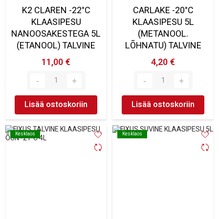
K2 CLAREN -22°C
CARLAKE -20°C
KLAASIPESU
KLAASIPESU 5L
NANOOSAKESTEGA 5L
(METANOOL.
(ETANOOL) TALVINE
LÕHNATU) TALVINE
11,00 €
4,20 €
Lisää ostoskoriin
Lisää ostoskoriin
Kesklaos
Kesklaos
Kesklaos
Kesklaos