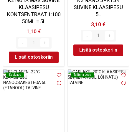
K2 NUTA MAX SUVINE
K2 NANO SPRYSK
KLAASIPESU
SUVINE KLAASIPESU
KONTSENTRAAT 1:100
5L
50ML = 5L
3,10 €
1,10 €
Lisää ostoskoriin
Lisää ostoskoriin
Kesklaos
Kesklaos
Tallinna poes
Tallinna poes