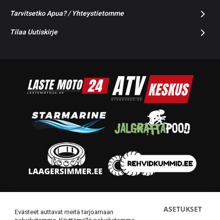
Tarvitsetko Apua? / Yhteystietomme
Tilaa Uutiskirje
© 2014-2026 Starmoto OÜ
ASETUKSET
Evästeet auttavat meitä tarjoamaan