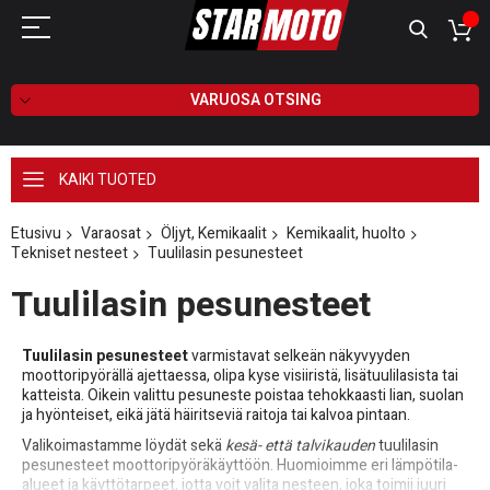
VARUOSA OTSING
KAIKI TUOTED
Etusivu
Varaosat
Öljyt, Kemikaalit
Kemikaalit, huolto
Tekniset nesteet
Tuulilasin pesunesteet
Tuulilasin pesunesteet
Tuulilasin pesunesteet
varmistavat selkeän näkyvyyden
moottoripyörällä ajettaessa, olipa kyse visiiristä, lisätuulilasista tai
katteista. Oikein valittu pesuneste poistaa tehokkaasti lian, suolan
ja hyönteiset, eikä jätä häiritseviä raitoja tai kalvoa pintaan.
Valikoimastamme löydät sekä
kesä- että talvikauden
tuulilasin
pesunesteet moottoripyöräkäyttöön. Huomioimme eri lämpötila-
alueet ja käyttötarpeet, jotta voit valita nesteen, joka toimii juuri