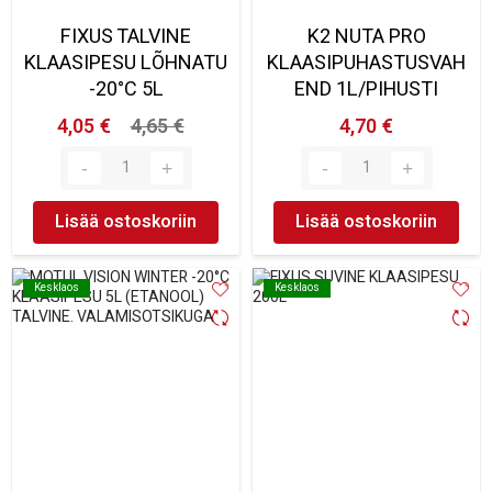
FIXUS TALVINE
K2 NUTA PRO
KLAASIPESU LÕHNATU
KLAASIPUHASTUSVAH
-20°C 5L
END 1L/PIHUSTI
4,05 €
4,65 €
4,70 €
Lisää ostoskoriin
Lisää ostoskoriin
Kesklaos
Kesklaos
Kesklaos
Kesklaos