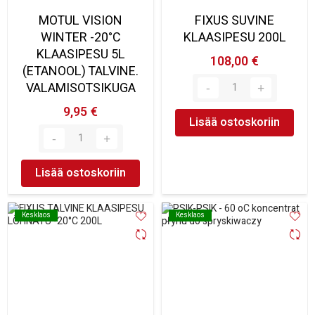
MOTUL VISION
FIXUS SUVINE
WINTER -20°C
KLAASIPESU 200L
KLAASIPESU 5L
108,00 €
(ETANOOL) TALVINE.
VALAMISOTSIKUGA
9,95 €
Lisää ostoskoriin
Lisää ostoskoriin
Kesklaos
Kesklaos
Kesklaos
Kesklaos