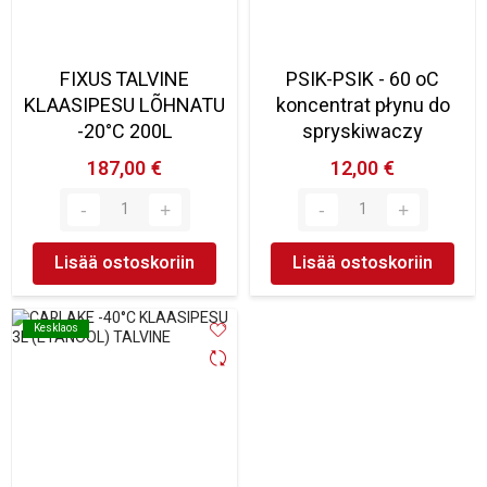
FIXUS TALVINE
PSIK-PSIK - 60 oC
KLAASIPESU LÕHNATU
koncentrat płynu do
-20°C 200L
spryskiwaczy
187,00 €
12,00 €
Lisää ostoskoriin
Lisää ostoskoriin
Kesklaos
Kesklaos