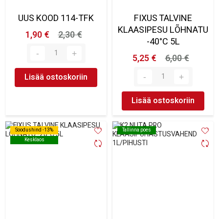
UUS KOOD 114-TFK
FIXUS TALVINE
KLAASIPESU LÕHNATU
1,90 €
2,30 €
-40°C 5L
5,25 €
6,00 €
Lisää ostoskoriin
Lisää ostoskoriin
Soodushind -13%
Soodushind -13%
Tallinna poes
Tallinna poes
Kesklaos
Kesklaos