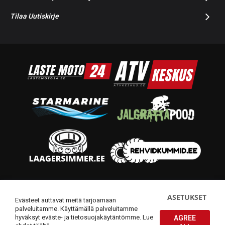
Tilaa Uutiskirje
© 2014-2026 Starmoto OÜ
ASETUKSET
Evästeet auttavat meitä tarjoamaan
palveluitamme. Käyttämällä palveluitamme
hyväksyt eväste- ja tietosuojakäytäntömme.
Lue
AGREE