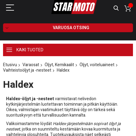
VARUOSA OTSING
KAIKI TUOTED
Etusivu
Varaosat
Öljyt, Kemikaalit
Öljyt, voiteluaineet
Vaihteistoöljyt ja -nesteet
Haldex
Haldex
Haldex-öljyt ja -nesteet
varmistavat nelivedon
kytkinjärjestelmän luotettavan toiminnan ja pitkän käyttöiän.
Oikea, valmistajan vaatimukset täyttävä öljy on tärkeä sekä
suorituskyvyn että turvallisuuden kannalta.
Valikoimastamme löydät
Haldex-järjestelmään sopivat öljyt ja
nesteet
, jotka on suunniteltu kestämään kovaa kuormitusta ja
vaihtelevia olosuhteita. Tuotekuvauksista näet selkeästi