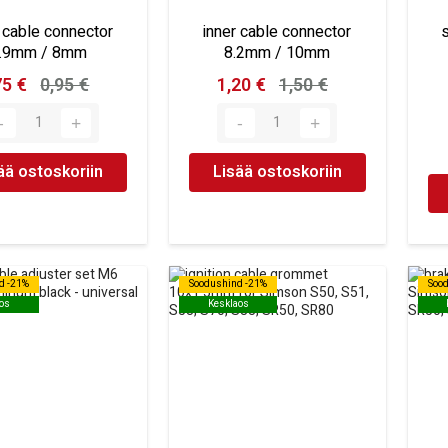
r cable connector
inner cable connector
s
.9mm / 8mm
8.2mm / 10mm
75 €
0,95 €
1,20 €
1,50 €
ää ostoskoriin
Lisää ostoskoriin
d -21%
d -21%
Soodushind -21%
Soodushind -21%
Soo
Soo
os
os
Kesklaos
Kesklaos