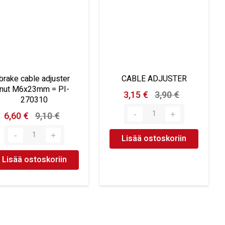
brake cable adjuster
CABLE ADJUSTER
nut M6x23mm = PI-
3,15 €
3,90 €
270310
6,60 €
9,10 €
Lisää ostoskoriin
Lisää ostoskoriin