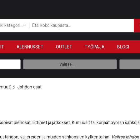
Kaikki kategoriat
IT
ALENNUKSET
OUTLET
TYÖPAJA
BLOGI
Valitse ...
 muut)
Johdon osat
pivat pienosat, liittimet ja jatkokset. Kun uusit tai korjaat pyörän sähköjä
jaustangon, vaijereiden ja muiden sähköosien kytkentöihin.
Valitse johdon