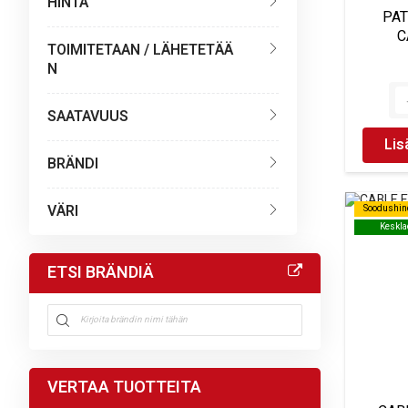
HINTA
PAT
C
TOIMITETAAN / LÄHETETÄÄ
N
SAATAVUUS
Lis
BRÄNDI
VÄRI
Soodushin
Soodushin
Keskla
Keskla
ETSI BRÄNDIÄ
VERTAA TUOTTEITA