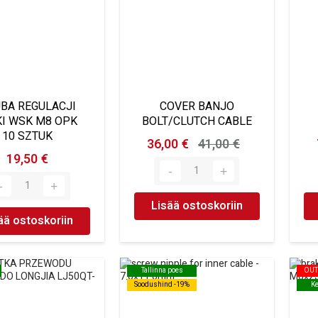
BA REGULACJI
COVER BANJO
KI WSK M8 OPK
BOLT/CLUTCH CABLE
10 SZTUK
36,00 €
41,00 €
19,50 €
Lisää ostoskoriin
ää ostoskoriin
Tallinna poes
Tallinna poes
OUT
OUT
Soodushind -19%
Soodushind -19%
K
K