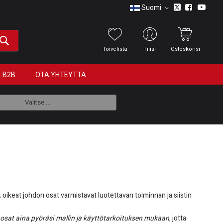
Suomi
Toivelista
Tilisi
Ostoskorisi
B2B
OTA YHTEYTTÄ
Valitse ...
, oikeat johdon osat varmistavat luotettavan toiminnan ja siistin
 osat aina pyöräsi mallin ja käyttötarkoituksen mukaan
, jotta