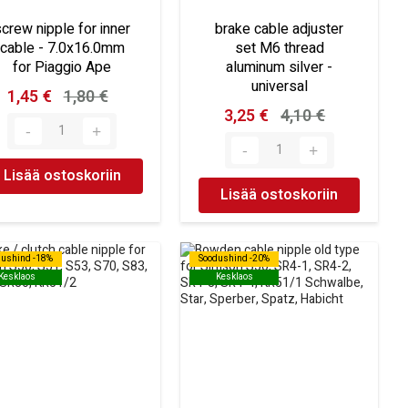
crew nipple for inner
brake cable adjuster
cable - 7.0x16.0mm
set M6 thread
for Piaggio Ape
aluminum silver -
universal
1,45 €
1,80 €
3,25 €
4,10 €
Lisää ostoskoriin
Lisää ostoskoriin
dushind -18%
dushind -18%
Soodushind -20%
Soodushind -20%
Kesklaos
Kesklaos
Kesklaos
Kesklaos