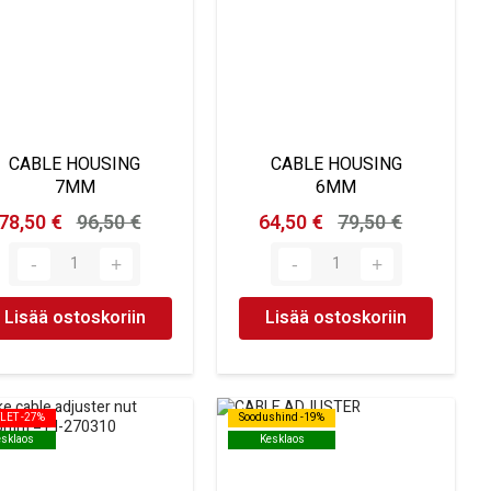
CABLE HOUSING
CABLE HOUSING
7MM
6MM
78,50 €
96,50 €
64,50 €
79,50 €
Lisää ostoskoriin
Lisää ostoskoriin
LET -27%
LET -27%
Soodushind -19%
Soodushind -19%
esklaos
esklaos
Kesklaos
Kesklaos