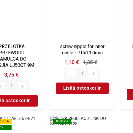
PRZELOTKA
screw nipple for inner
PRZEWODU
cable - 7.0x11.0mm
AMULCA DO
1,10 €
1,35 €
JIA LJ50QT-9M
3,75 €
Lisää ostoskoriin
ää ostoskoriin
d -13%
d -13%
Kesklaos
Kesklaos
os
os