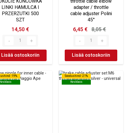
OKUCIE KOŃCÓWKA
throttle cable elbow
LINKI HAMULCA I
adapter / throttle
PRZERZUTKI 500
cable adjuster Polini
SZT
45°
14,50 €
6,45 €
8,05 €
Lisää ostoskoriin
Lisää ostoskoriin
dushind -19%
dushind -19%
Soodushind -21%
Soodushind -21%
Kesklaos
Kesklaos
Kesklaos
Kesklaos