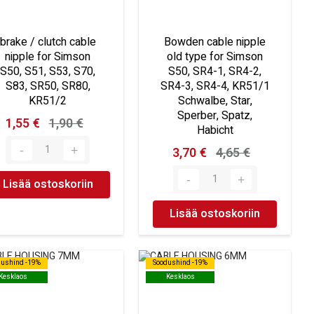
brake / clutch cable
Bowden cable nipple
nipple for Simson
old type for Simson
S50, S51, S53, S70,
S50, SR4-1, SR4-2,
S83, SR50, SR80,
SR4-3, SR4-4, KR51/1
KR51/2
Schwalbe, Star,
Sperber, Spatz,
1,55 €
1,90 €
Habicht
3,70 €
4,65 €
Lisää ostoskoriin
Lisää ostoskoriin
dushind -19%
dushind -19%
Soodushind -19%
Soodushind -19%
Kesklaos
Kesklaos
Kesklaos
Kesklaos