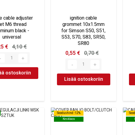
e cable adjuster
ignition cable
et M6 thread
grommet 10x1.5mm
uminum black -
for Simson S50, S51,
universal
S53, S70, S83, SR50,
SR80
25 €
4,10 €
0,55 €
0,70 €
ää ostoskoriin
Lisää ostoskoriin
Soodushind -12%
Soodushind -12%
Soo
Soo
Kesklaos
Kesklaos