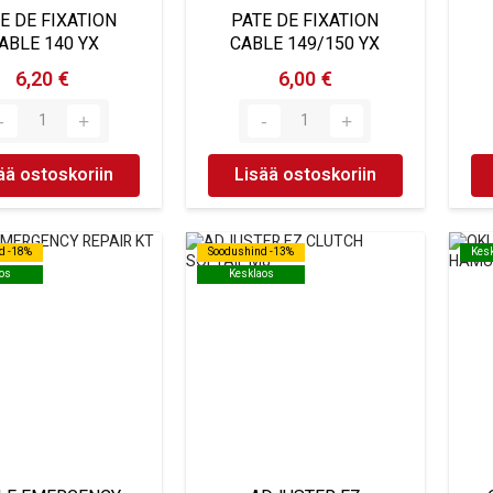
E DE FIXATION
PATE DE FIXATION
ABLE 140 YX
CABLE 149/150 YX
6,20 €
6,00 €
ää ostoskoriin
Lisää ostoskoriin
d -18%
d -18%
Soodushind -13%
Soodushind -13%
Kes
Kes
os
os
Kesklaos
Kesklaos