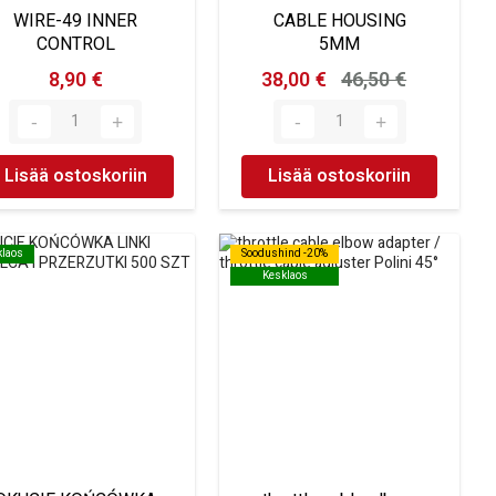
WIRE-49 INNER
CABLE HOUSING
CONTROL
5MM
8,90 €
38,00 €
46,50 €
Lisää ostoskoriin
Lisää ostoskoriin
klaos
klaos
Soodushind -20%
Soodushind -20%
Kesklaos
Kesklaos