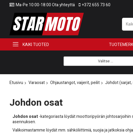
Ma-Pe 10:00-18:00 Ota yhteyttä
+372 655 73 60
KAIKI TUOTED
TUOTEMERK
Valitse ...
Etusivu
Varaosat
Ohjaustangot, vaijerit, peilit
Johdot (sarjat,
Johdon osat
Johdon osat
-kategoriasta löydät moottoripyörän johtosarjoihin so
asennuksen.
Valikoimastamme löydät mm. sähköliittimiä, suojia ja jatkoksia oh