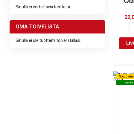
CAB
Sinulla ei vertailtavia tuotteita.
20,
OMA TOIVELISTA
Sinulla ei ole tuotteita toivelistallasi.
Lis
Soodushin
Soodushin
Keskla
Keskla