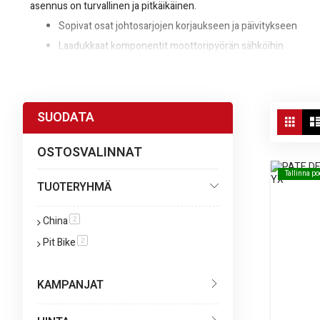
asennus on turvallinen ja pitkäikäinen.
Sopivat osat johtosarjojen korjaukseen ja päivitykseen
Laadukkaat komponentit moottoripyörän sähköihin
Nopea ja helppo tilaus starmoto.fi-verkkokaupasta
Vie
SUODATA
Ruud
as
OSTOSVALINNAT
Tallinna p
Tallinna p
TUOTERYHMÄ
China
tuote
2
Pit Bike
tuote
2
KAMPANJAT