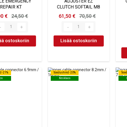
LE EMERGENCY
ADJUSTER EZ
REPAIR KT
CLUTCH SOFTAIL M8
00 €
24,50 €
61,50 €
70,50 €
ää ostoskoriin
Lisää ostoskoriin
d -21%
d -21%
Soodushind -20%
Soodushind -20%
Soo
Soo
os
os
Kesklaos
Kesklaos