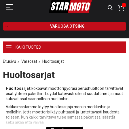
VARUOSA OTSING
KAIKI TUOTED
Etusivu
Varaosat
Huoltosarjat
Huoltosarjat
Huoltosarjat
kokoavat moottoripyöräsi perushuoltoon tarvittavat
osat yhteen pakettiin. Löydät kätevästi oikeat suodattimet ja muut
kuluvat osat säännöllisiin huoltoihin.
Valikoimastamme löytyy huoltosarjoja moniin merkkeihin ja
malleihin, jotta moottorisi käy puhtaasti ja luotettavasti kaudesta
toiseen. Kun kaikki tarvittava tulee samassa paketissa, säästät
sekä aikaa että vaivaa.