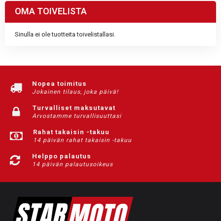
OMA TOIVELISTA
Sinulla ei ole tuotteita toivelistallasi.
Nopea toimitus
Jokainen tilaus, joka päivä!
Turvalliset maksutavat
Arvostamme turvallisuuttasi
Rahat takaisin -takuu
14 päivän rahat takaisin -takuu
Helppo palautus
14 päivän palautusoikeus