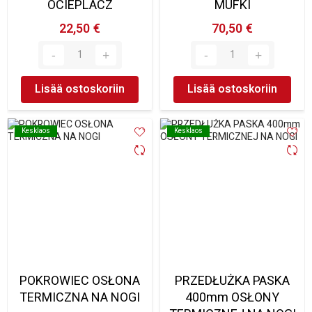
OCIEPLACZ
MUFKI
22,50 €
70,50 €
Lisää ostoskoriin
Lisää ostoskoriin
Kesklaos
Kesklaos
Kesklaos
Kesklaos
POKROWIEC OSŁONA
PRZEDŁUŻKA PASKA
TERMICZNA NA NOGI
400mm OSŁONY