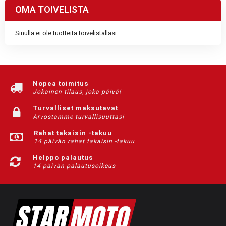
OMA TOIVELISTA
Sinulla ei ole tuotteita toivelistallasi.
Nopea toimitus
Jokainen tilaus, joka päivä!
Turvalliset maksutavat
Arvostamme turvallisuuttasi
Rahat takaisin -takuu
14 päivän rahat takaisin -takuu
Helppo palautus
14 päivän palautusoikeus