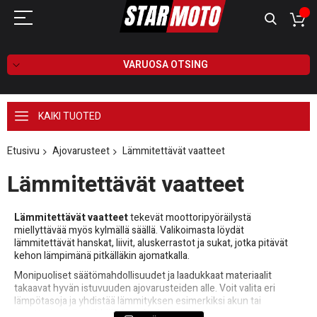
VARUOSA OTSING
KAIKI TUOTED
Etusivu
Ajovarusteet
Lämmitettävät vaatteet
Lämmitettävät vaatteet
Lämmitettävät vaatteet
tekevät moottoripyöräilystä
miellyttävää myös kylmällä säällä. Valikoimasta löydät
lämmitettävät hanskat, liivit, aluskerrastot ja sukat, jotka pitävät
kehon lämpimänä pitkälläkin ajomatkalla.
Monipuoliset säätömahdollisuudet ja laadukkaat materiaalit
takaavat hyvän istuvuuden ajovarusteiden alle. Voit valita eri
lämpötasoja ja yhdistää lämmityksen esimerkiksi akun tai
moottoripyörän sähköjärjestelmän kanssa.