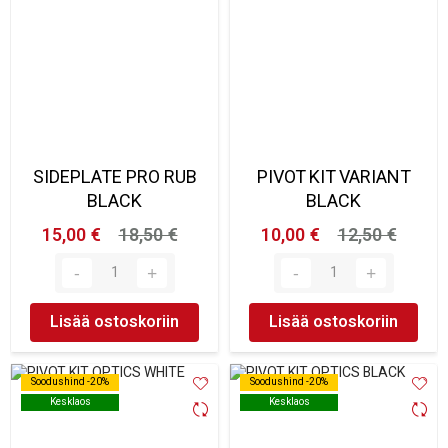
SIDEPLATE PRO RUB
PIVOT KIT VARIANT
BLACK
BLACK
15,00 €
18,50 €
10,00 €
12,50 €
Lisää ostoskoriin
Lisää ostoskoriin
Soodushind -20%
Soodushind -20%
Soodushind -20%
Soodushind -20%
Kesklaos
Kesklaos
Kesklaos
Kesklaos