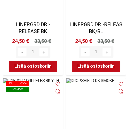
LINERGRD DRI-
LINERGRD DRI-RELEAS
RELEASE BK
BK/BL
24,50 €
33,50 €
24,50 €
33,50 €
Lisää ostoskoriin
Lisää ostoskoriin
OUTLET -27%
OUTLET -27%
Kesklaos
Kesklaos