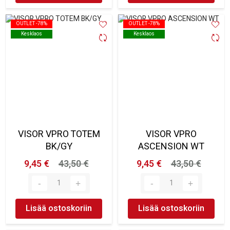
OUTLET -78%
OUTLET -78%
OUTLET -78%
OUTLET -78%
Kesklaos
Kesklaos
Kesklaos
Kesklaos
VISOR VPRO TOTEM
VISOR VPRO
BK/GY
ASCENSION WT
9,45 €
43,50 €
9,45 €
43,50 €
Lisää ostoskoriin
Lisää ostoskoriin