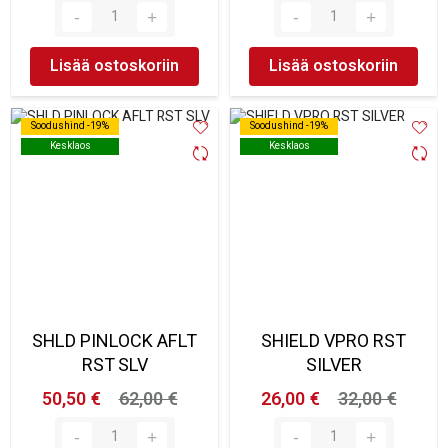
Lisää ostoskoriin
Lisää ostoskoriin
Soodushind -19%
Soodushind -19%
Soodushind -19%
Soodushind -19%
Kesklaos
Kesklaos
Kesklaos
Kesklaos
SHLD PINLOCK AFLT
SHIELD VPRO RST
RST SLV
SILVER
50,50 €
62,00 €
26,00 €
32,00 €