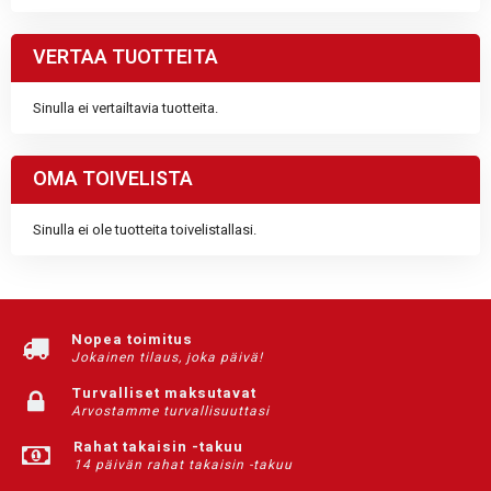
VERTAA TUOTTEITA
Sinulla ei vertailtavia tuotteita.
OMA TOIVELISTA
Sinulla ei ole tuotteita toivelistallasi.
Nopea toimitus
Jokainen tilaus, joka päivä!
Turvalliset maksutavat
Arvostamme turvallisuuttasi
Rahat takaisin -takuu
14 päivän rahat takaisin -takuu