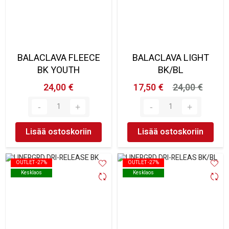
BALACLAVA FLEECE
BALACLAVA LIGHT
BK YOUTH
BK/BL
24,00 €
17,50 €
24,00 €
Lisää ostoskoriin
Lisää ostoskoriin
OUTLET -27%
OUTLET -27%
OUTLET -27%
OUTLET -27%
Kesklaos
Kesklaos
Kesklaos
Kesklaos