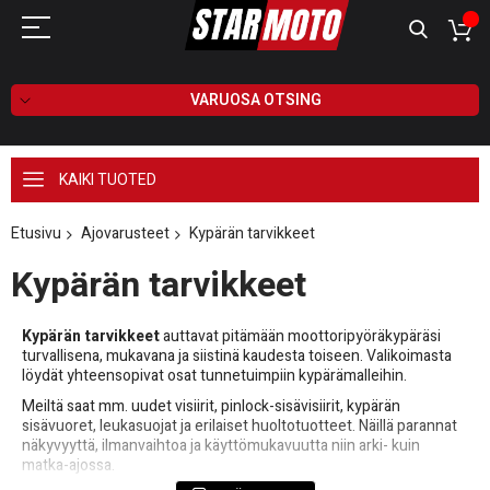
VARUOSA OTSING
KAIKI TUOTED
Etusivu
Ajovarusteet
Kypärän tarvikkeet
Kypärän tarvikkeet
Kypärän tarvikkeet
auttavat pitämään moottoripyöräkypäräsi
turvallisena, mukavana ja siistinä kaudesta toiseen. Valikoimasta
löydät yhteensopivat osat tunnetuimpiin kypärämalleihin.
Meiltä saat mm. uudet visiirit, pinlock-sisävisiirit, kypärän
sisävuoret, leukasuojat ja erilaiset huoltotuotteet. Näillä parannat
näkyvyyttä, ilmanvaihtoa ja käyttömukavuutta niin arki- kuin
matka-ajossa.