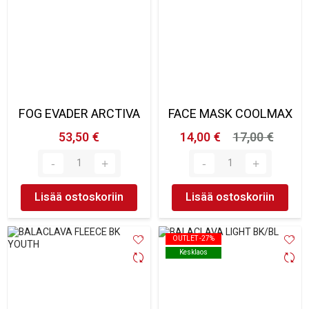
FOG EVADER ARCTIVA
FACE MASK COOLMAX
53,50 €
14,00 €
17,00 €
Lisää ostoskoriin
Lisää ostoskoriin
OUTLET -27%
OUTLET -27%
Kesklaos
Kesklaos