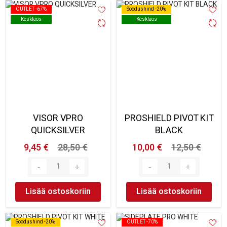
OUTLET -67%
OUTLET -67%
Soodushind -20%
Soodushind -20%
Kesklaos
Kesklaos
Kesklaos
Kesklaos
VISOR VPRO
PROSHIELD PIVOT KIT
QUICKSILVER
BLACK
9,45 €
28,50 €
10,00 €
12,50 €
Lisää ostoskoriin
Lisää ostoskoriin
Soodushind -20%
Soodushind -20%
OUTLET -70%
OUTLET -70%