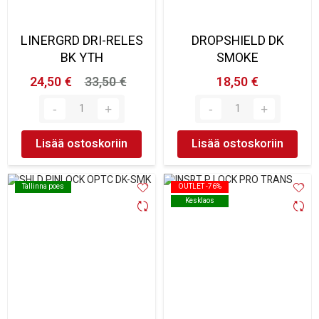
LINERGRD DRI-RELES
DROPSHIELD DK
BK YTH
SMOKE
24,50 €
33,50 €
18,50 €
Lisää ostoskoriin
Lisää ostoskoriin
Tallinna poes
Tallinna poes
OUTLET -76%
OUTLET -76%
Kesklaos
Kesklaos