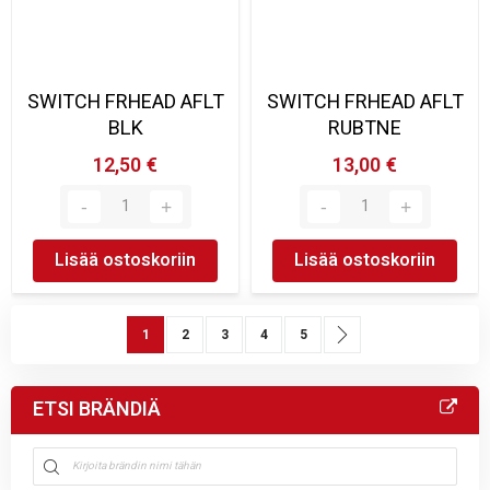
SWITCH FRHEAD AFLT
SWITCH FRHEAD AFLT
BLK
RUBTNE
12,50 €
13,00 €
Lisää ostoskoriin
Lisää ostoskoriin
Sivu
You're currently reading page
Sivu
Sivu
Sivu
Sivu
Sivu
Seuraava
1
2
3
4
5
ETSI BRÄNDIÄ