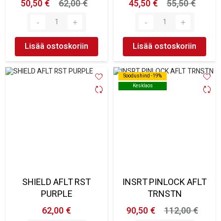
50,50 €
62,00 €
45,50 €
55,50 €
Lisää ostoskoriin
Lisää ostoskoriin
Soodushind -19%
Soodushind -19%
Kesklaos
Kesklaos
SHIELD AFLT RST
INSRT PINLOCK AFLT
PURPLE
TRNSTN
62,00 €
90,50 €
112,00 €