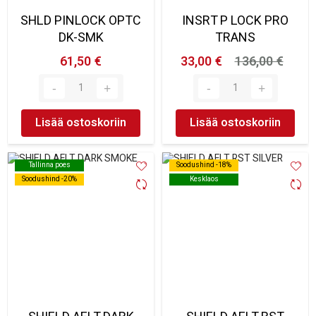
SHLD PINLOCK OPTC
INSRT P LOCK PRO
DK-SMK
TRANS
61,50 €
33,00 €
136,00 €
Lisää ostoskoriin
Lisää ostoskoriin
Tallinna poes
Tallinna poes
Soodushind -18%
Soodushind -18%
Soodushind -20%
Soodushind -20%
Kesklaos
Kesklaos