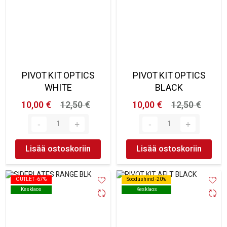
PIVOT KIT OPTICS
PIVOT KIT OPTICS
WHITE
BLACK
10,00 €
12,50 €
10,00 €
12,50 €
Lisää ostoskoriin
Lisää ostoskoriin
OUTLET -67%
OUTLET -67%
Soodushind -20%
Soodushind -20%
Kesklaos
Kesklaos
Kesklaos
Kesklaos