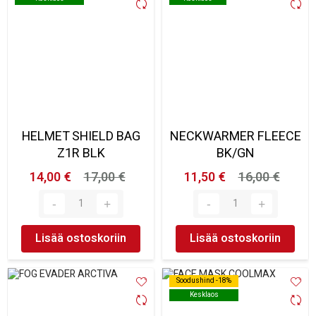
HELMET SHIELD BAG
NECKWARMER FLEECE
Z1R BLK
BK/GN
14,00 €
17,00 €
11,50 €
16,00 €
Lisää ostoskoriin
Lisää ostoskoriin
Soodushind -18%
Soodushind -18%
Kesklaos
Kesklaos