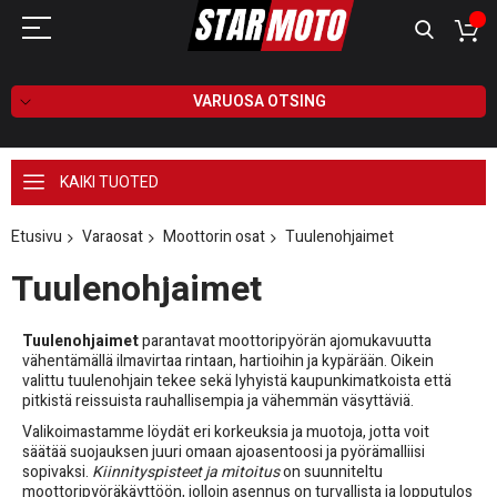
VARUOSA OTSING
KAIKI TUOTED
Etusivu
Varaosat
Moottorin osat
Tuulenohjaimet
Tuulenohjaimet
Tuulenohjaimet
parantavat moottoripyörän ajomukavuutta
vähentämällä ilmavirtaa rintaan, hartioihin ja kypärään. Oikein
valittu tuulenohjain tekee sekä lyhyistä kaupunkimatkoista että
pitkistä reissuista rauhallisempia ja vähemmän väsyttäviä.
Valikoimastamme löydät eri korkeuksia ja muotoja, jotta voit
säätää suojauksen juuri omaan ajoasentoosi ja pyörämalliisi
sopivaksi.
Kiinnityspisteet ja mitoitus
on suunniteltu
moottoripyöräkäyttöön, jolloin asennus on turvallista ja lopputulos