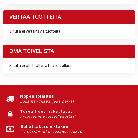
VERTAA TUOTTEITA
Sinulla ei vertailtavia tuotteita.
OMA TOIVELISTA
Sinulla ei ole tuotteita toivelistallasi.
Nopea toimitus
Jokainen tilaus, joka päivä!
Turvalliset maksutavat
Arvostamme turvallisuuttasi
Rahat takaisin -takuu
14 päivän rahat takaisin -takuu