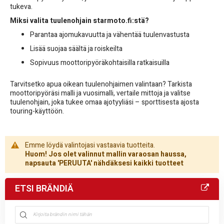
tukeva.
Miksi valita tuulenohjain starmoto.fi:stä?
Parantaa ajomukavuutta ja vähentää tuulenvastusta
Lisää suojaa säältä ja roiskeilta
Sopivuus moottoripyöräkohtaisilla ratkaisuilla
Tarvitsetko apua oikean tuulenohjaimen valintaan? Tarkista
moottoripyöräsi malli ja vuosimalli, vertaile mittoja ja valitse
tuulenohjain, joka tukee omaa ajotyyliäsi – sporttisesta ajosta
touring-käyttöön.
Emme löydä valintojasi vastaavia tuotteita.
Huom! Jos olet valinnut mallin varaosan haussa,
napsauta 'PERUUTA' nähdäksesi kaikki tuotteet
ETSI BRÄNDIÄ