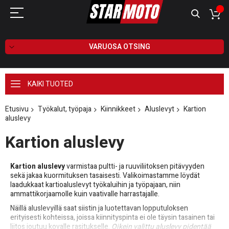
VARUOSA OTSING
KAIKI TUOTED
Etusivu
Työkalut, työpaja
Kiinnikkeet
Aluslevyt
Kartion
aluslevy
Kartion aluslevy
Kartion aluslevy
varmistaa pultti- ja ruuviliitoksen pitävyyden
sekä jakaa kuormituksen tasaisesti. Valikoimastamme löydät
laadukkaat kartioaluslevyt työkaluihin ja työpajaan, niin
ammattikorjaamolle kuin vaativalle harrastajalle.
Näillä aluslevyillä saat siistin ja luotettavan lopputuloksen
erityisesti kohteissa, joissa kiinnityspinta ei ole täysin tasainen tai
liitos joutuu kovalle rasitukselle.
Oikein valittu aluslevy pidentää