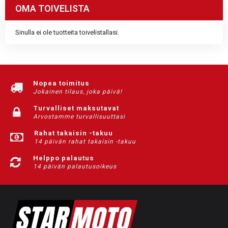
OMA TOIVELISTA
Sinulla ei ole tuotteita toivelistallasi.
Nopea toimitus
Jokainen tilaus, joka päivä!
Turvalliset maksutavat
Arvostamme turvallisuuttasi
Rahat takaisin -takuu
14 päivän rahat takaisin -takuu
Helppo palautus
14 päivän palautusoikeus