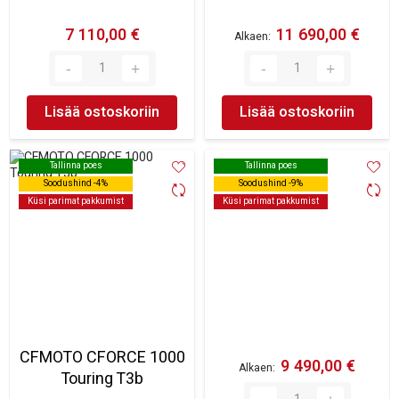
7 110,00 €
11 690,00 €
Alkaen
Lisää ostoskoriin
Lisää ostoskoriin
Tallinna poes
Tallinna poes
Tallinna poes
Tallinna poes
Soodushind -4%
Soodushind -4%
Soodushind -9%
Soodushind -9%
Küsi parimat pakkumist
Küsi parimat pakkumist
Küsi parimat pakkumist
Küsi parimat pakkumist
CFMOTO CFORCE 1000
9 490,00 €
Alkaen
Touring T3b