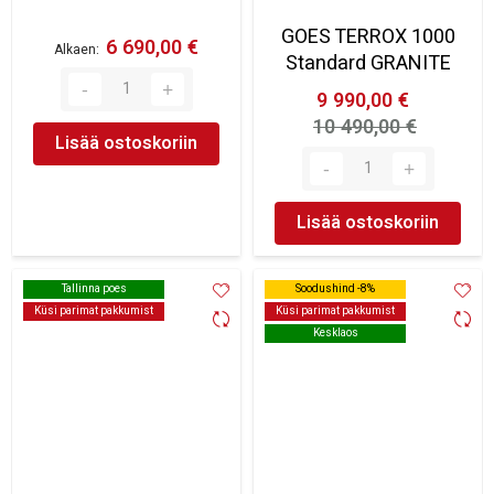
GOES TERROX 1000
6 690,00 €
Alkaen
Standard GRANITE
9 990,00 €
10 490,00 €
Lisää ostoskoriin
Lisää ostoskoriin
Tallinna poes
Tallinna poes
Soodushind -8%
Soodushind -8%
Küsi parimat pakkumist
Küsi parimat pakkumist
Küsi parimat pakkumist
Küsi parimat pakkumist
Kesklaos
Kesklaos