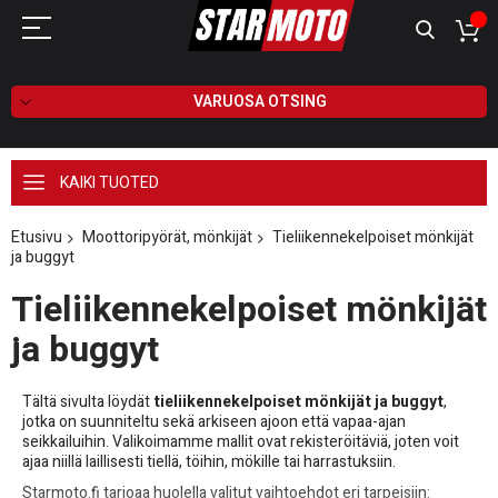
VARUOSA OTSING
KAIKI TUOTED
Etusivu
Moottoripyörät, mönkijät
Tieliikennekelpoiset mönkijät
ja buggyt
Tieliikennekelpoiset mönkijät
ja buggyt
Tältä sivulta löydät
tieliikennekelpoiset mönkijät ja buggyt
,
jotka on suunniteltu sekä arkiseen ajoon että vapaa-ajan
seikkailuihin. Valikoimamme mallit ovat rekisteröitäviä, joten voit
ajaa niillä laillisesti tiellä, töihin, mökille tai harrastuksiin.
Starmoto.fi tarjoaa huolella valitut vaihtoehdot eri tarpeisiin: