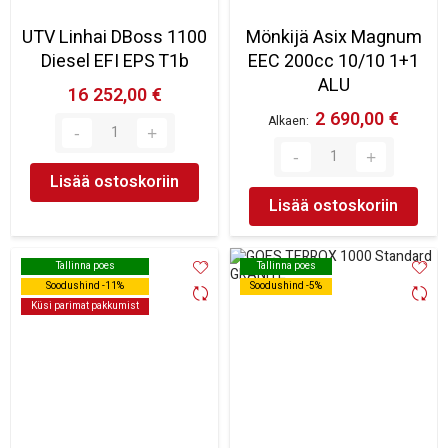
UTV Linhai DBoss 1100
Mönkijä Asix Magnum
Diesel EFI EPS T1b
EEC 200cc 10/10 1+1
ALU
16 252,00 €
2 690,00 €
Alkaen
Lisää ostoskoriin
Lisää ostoskoriin
Tallinna poes
Tallinna poes
Tallinna poes
Tallinna poes
Soodushind -11%
Soodushind -11%
Soodushind -5%
Soodushind -5%
Küsi parimat pakkumist
Küsi parimat pakkumist