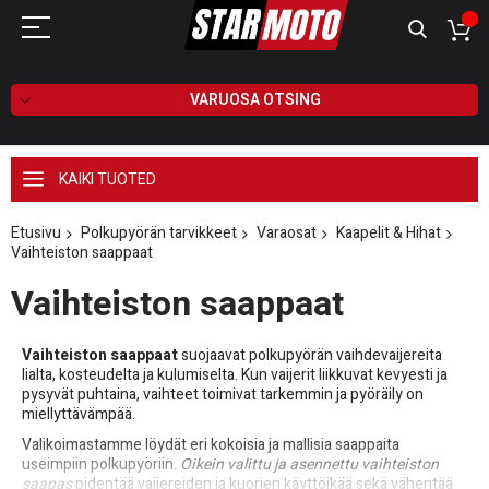
VARUOSA OTSING
KAIKI TUOTED
Etusivu
Polkupyörän tarvikkeet
Varaosat
Kaapelit & Hihat
Vaihteiston saappaat
Vaihteiston saappaat
Vaihteiston saappaat
suojaavat polkupyörän vaihdevaijereita
lialta, kosteudelta ja kulumiselta. Kun vaijerit liikkuvat kevyesti ja
pysyvät puhtaina, vaihteet toimivat tarkemmin ja pyöräily on
miellyttävämpää.
Valikoimastamme löydät eri kokoisia ja mallisia saappaita
useimpiin polkupyöriin.
Oikein valittu ja asennettu vaihteiston
saapas
pidentää vaijereiden ja kuorien käyttöikää sekä vähentää