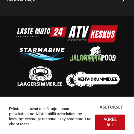
© 2014-2026 Starmoto OÜ
ASETUKSET
Evästeet auttavat meitä tarjoamaan
palveluitamme. Käyttämällä palveluitamme
hyväksyt eväste- ja tietosuojakäytäntömme.
Lue
AGREE
ehdot täältä
ALL