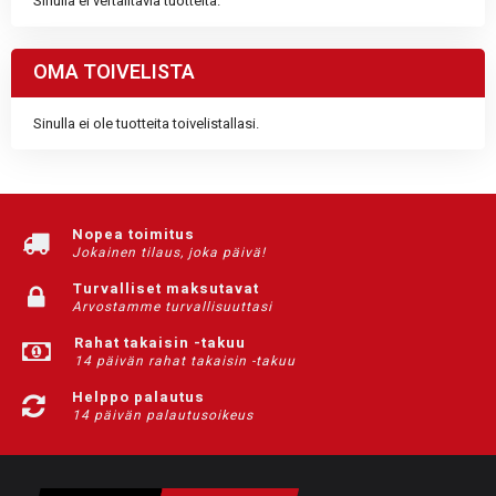
Sinulla ei vertailtavia tuotteita.
OMA TOIVELISTA
Sinulla ei ole tuotteita toivelistallasi.
Nopea toimitus
Jokainen tilaus, joka päivä!
Turvalliset maksutavat
Arvostamme turvallisuuttasi
Rahat takaisin -takuu
14 päivän rahat takaisin -takuu
Helppo palautus
14 päivän palautusoikeus