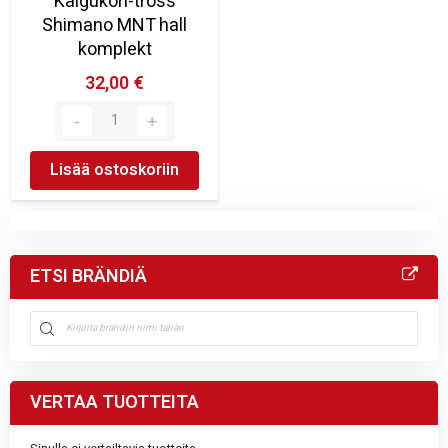
Käigukõri-tross
Shimano MNT hall
komplekt
32,00 €
Lisää ostoskoriin
ETSI BRÄNDIÄ
VERTAA TUOTTEITA