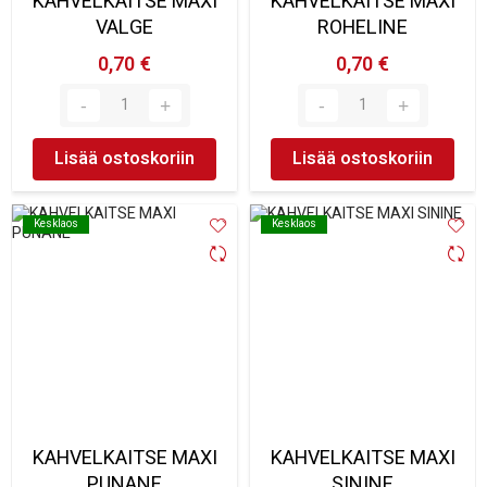
KAHVELKAITSE MAXI
KAHVELKAITSE MAXI
VALGE
ROHELINE
0,70 €
0,70 €
Lisää ostoskoriin
Lisää ostoskoriin
Kesklaos
Kesklaos
Kesklaos
Kesklaos
KAHVELKAITSE MAXI
KAHVELKAITSE MAXI
PUNANE
SININE