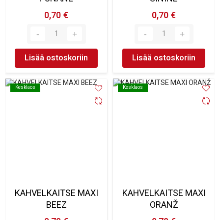
0,70 €
0,70 €
Lisää ostoskoriin
Lisää ostoskoriin
Kesklaos
Kesklaos
Kesklaos
Kesklaos
KAHVELKAITSE MAXI
KAHVELKAITSE MAXI
BEEZ
ORANŽ