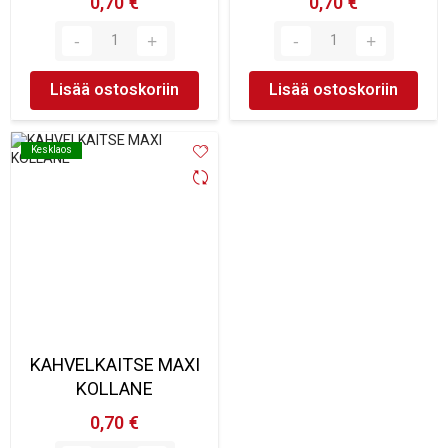
0,70 €
0,70 €
Lisää ostoskoriin
Lisää ostoskoriin
Kesklaos
Kesklaos
KAHVELKAITSE MAXI
KOLLANE
0,70 €