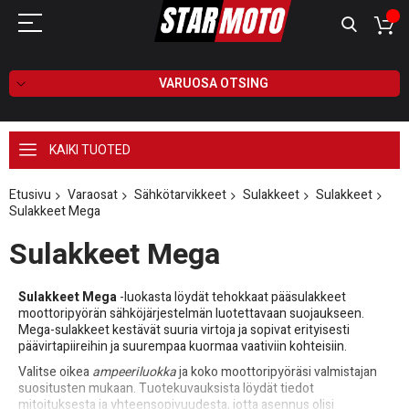
VARUOSA OTSING
KAIKI TUOTED
Etusivu
Varaosat
Sähkötarvikkeet
Sulakkeet
Sulakkeet
Sulakkeet Mega
Sulakkeet Mega
Sulakkeet Mega
-luokasta löydät tehokkaat pääsulakkeet
moottoripyörän sähköjärjestelmän luotettavaan suojaukseen.
Mega-sulakkeet kestävät suuria virtoja ja sopivat erityisesti
päävirtapiireihin ja suurempaa kuormaa vaativiin kohteisiin.
Valitse oikea
ampeeriluokka
ja koko moottoripyöräsi valmistajan
suositusten mukaan. Tuotekuvauksista löydät tiedot
mitoituksesta ja yhteensopivuudesta, jotta asennus olisi