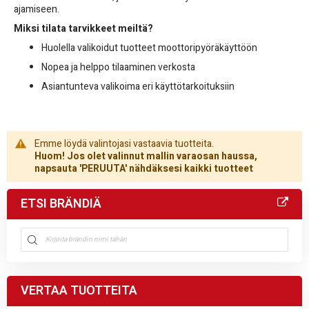
ajamiseen.
Miksi tilata tarvikkeet meiltä?
Huolella valikoidut tuotteet moottoripyöräkäyttöön
Nopea ja helppo tilaaminen verkosta
Asiantunteva valikoima eri käyttötarkoituksiin
Emme löydä valintojasi vastaavia tuotteita.
Huom! Jos olet valinnut mallin varaosan haussa,
napsauta 'PERUUTA' nähdäksesi kaikki tuotteet
ETSI BRÄNDIÄ
VERTAA TUOTTEITA