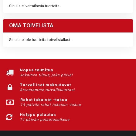
Sinulla ei vertailtavia tuotteita.
OMA TOIVELISTA
Sinulla ei ole tuotteita toivelistallasi.
Nopea toimitus
Jokainen tilaus, joka päivä!
Turvalliset maksutavat
Arvostamme turvallisuuttasi
Rahat takaisin -takuu
14 päivän rahat takaisin -takuu
Helppo palautus
14 päivän palautusoikeus