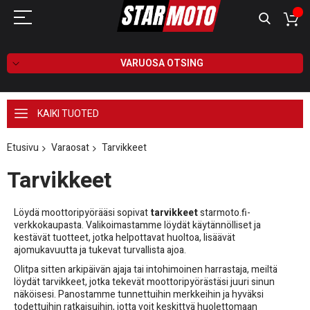
VARUOSA OTSING
KAIKI TUOTED
Etusivu
Varaosat
Tarvikkeet
Tarvikkeet
Löydä moottoripyörääsi sopivat
tarvikkeet
starmoto.fi-
verkkokaupasta. Valikoimastamme löydät käytännölliset ja
kestävät tuotteet, jotka helpottavat huoltoa, lisäävät
ajomukavuutta ja tukevat turvallista ajoa.
Olitpa sitten arkipäivän ajaja tai intohimoinen harrastaja, meiltä
löydät tarvikkeet, jotka tekevät moottoripyörästäsi juuri sinun
näköisesi. Panostamme tunnettuihin merkkeihin ja hyväksi
todettuihin ratkaisuihin, jotta voit keskittyä huolettomaan