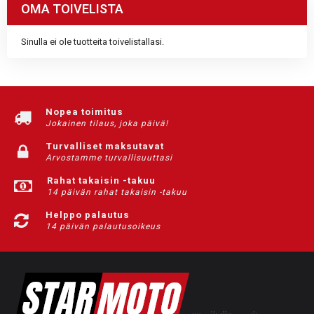
OMA TOIVELISTA
Sinulla ei ole tuotteita toivelistallasi.
Nopea toimitus
Jokainen tilaus, joka päivä!
Turvalliset maksutavat
Arvostamme turvallisuuttasi
Rahat takaisin -takuu
14 päivän rahat takaisin -takuu
Helppo palautus
14 päivän palautusoikeus