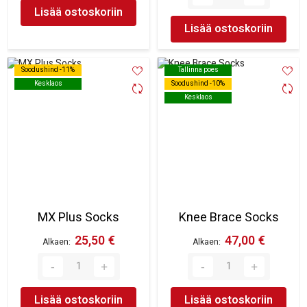
Lisää ostoskoriin
Lisää ostoskoriin
Soodushind -11%
Soodushind -11%
Tallinna poes
Tallinna poes
Kesklaos
Kesklaos
Soodushind -10%
Soodushind -10%
Kesklaos
Kesklaos
MX Plus Socks
Knee Brace Socks
25,50 €
47,00 €
Alkaen
Alkaen
Lisää ostoskoriin
Lisää ostoskoriin