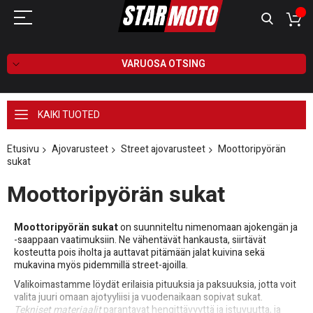
VARUOSA OTSING
KAIKI TUOTED
Etusivu
Ajovarusteet
Street ajovarusteet
Moottoripyörän
sukat
Moottoripyörän sukat
Moottoripyörän sukat
on suunniteltu nimenomaan ajokengän ja
-saappaan vaatimuksiin. Ne vähentävät hankausta, siirtävät
kosteutta pois iholta ja auttavat pitämään jalat kuivina sekä
mukavina myös pidemmillä street-ajoilla.
Valikoimastamme löydät erilaisia pituuksia ja paksuuksia, jotta voit
valita juuri omaan ajotyyliisi ja vuodenaikaan sopivat sukat.
Tekniset materiaalit
parantavat hengittävyyttä ja istuvuutta, ja