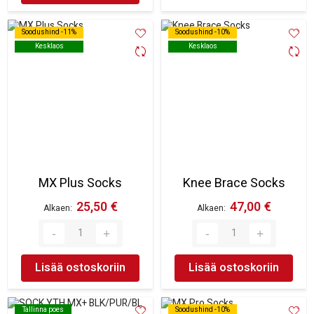
Soodushind -11%
Soodushind -11%
Soodushind -10%
Soodushind -10%
Kesklaos
Kesklaos
Kesklaos
Kesklaos
MX Plus Socks
Knee Brace Socks
25,50 €
47,00 €
Alkaen
Alkaen
Lisää ostoskoriin
Lisää ostoskoriin
Tallinna poes
Tallinna poes
Soodushind -10%
Soodushind -10%