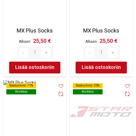
MX Plus Socks
MX Plus Socks
25,50 €
25,50 €
Alkaen
Alkaen
Lisää ostoskoriin
Lisää ostoskoriin
Soodushind -11%
Soodushind -11%
Soodushind -20%
Soodushind -20%
Kesklaos
Kesklaos
Kesklaos
Kesklaos