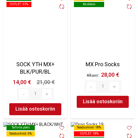
OUTLET -33%
OUTLET -33%
Kesklaos
Kesklaos
SOCK YTH MX+
MX Pro Socks
BLK/PUR/BL
28,00 €
Alkaen
14,00 €
21,00 €
Lisää ostoskoriin
Lisää ostoskoriin
Tallinna poes
Tallinna poes
Soodushind -18%
Soodushind -18%
Soodushind -5%
Soodushind -5%
OUTLET -18%
OUTLET -18%