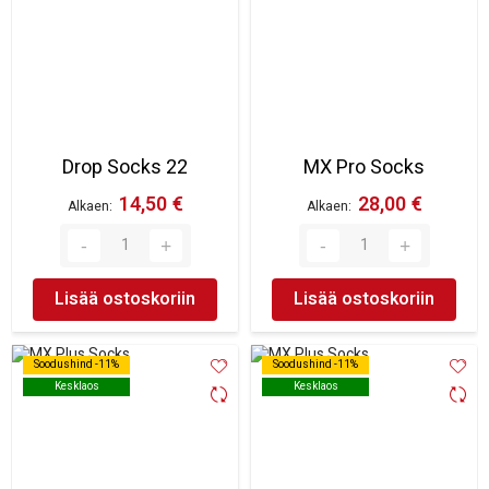
Drop Socks 22
MX Pro Socks
14,50 €
28,00 €
Alkaen
Alkaen
Lisää ostoskoriin
Lisää ostoskoriin
Soodushind -11%
Soodushind -11%
Soodushind -11%
Soodushind -11%
Kesklaos
Kesklaos
Kesklaos
Kesklaos