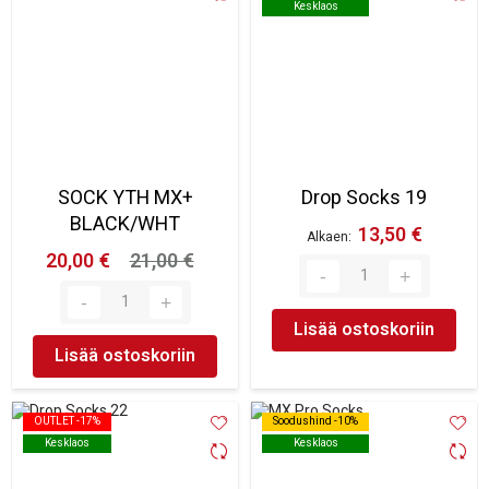
Kesklaos
Kesklaos
SOCK YTH MX+
Drop Socks 19
BLACK/WHT
13,50 €
Alkaen
20,00 €
21,00 €
Lisää ostoskoriin
Lisää ostoskoriin
OUTLET -17%
OUTLET -17%
Soodushind -10%
Soodushind -10%
Kesklaos
Kesklaos
Kesklaos
Kesklaos