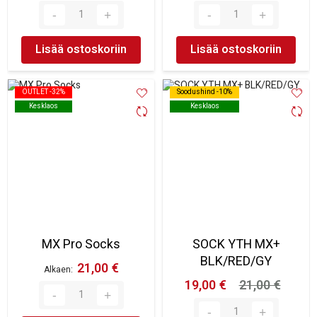
Lisää ostoskoriin
Lisää ostoskoriin
OUTLET -32%
OUTLET -32%
Soodushind -10%
Soodushind -10%
Kesklaos
Kesklaos
Kesklaos
Kesklaos
MX Pro Socks
SOCK YTH MX+
BLK/RED/GY
21,00 €
Alkaen
19,00 €
21,00 €