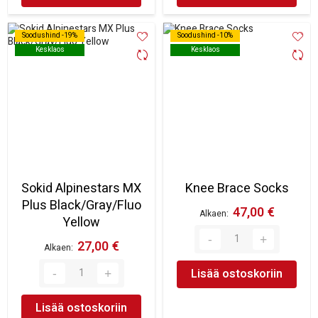
Soodushind -19%
Soodushind -19%
Soodushind -10%
Soodushind -10%
Kesklaos
Kesklaos
Kesklaos
Kesklaos
Sokid Alpinestars MX
Knee Brace Socks
Plus Black/Gray/Fluo
47,00 €
Alkaen
Yellow
27,00 €
Alkaen
Lisää ostoskoriin
Lisää ostoskoriin