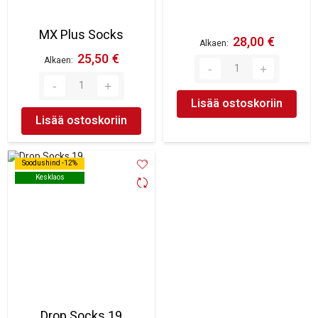
MX Plus Socks
28,00 €
Alkaen
25,50 €
Alkaen
Lisää ostoskoriin
Lisää ostoskoriin
Soodushind -12%
Soodushind -12%
Kesklaos
Kesklaos
Drop Socks 19