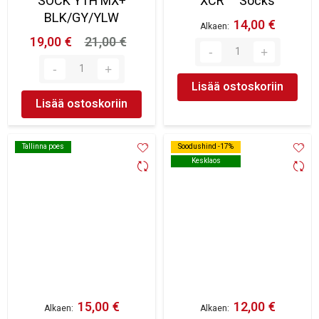
SOCK YTH MX+
XCR™ Socks
BLK/GY/YLW
14,00 €
Alkaen
19,00 €
21,00 €
Lisää ostoskoriin
Lisää ostoskoriin
Tallinna poes
Tallinna poes
Soodushind -17%
Soodushind -17%
Kesklaos
Kesklaos
15,00 €
12,00 €
Alkaen
Alkaen