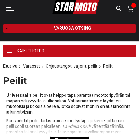
VARUOSA OTSING
KAIKI TUOTED
Etusivu
Varaosat
Ohjaustangot, vaijerit, peilit
Peilit
Peilit
Universaalit peilit
ovat helppo tapa parantaa moottoripyörän tai
mopon näkyvyyttä ja ulkonäköä. Valikoimastamme löydät eri
muotoisia ja kokoisia peilejä, jotka sopivat moniin ohjaustankoihin
ja kiinnityksiin.
Kun vaihdat peilit, tarkista aina kiinnitystapa ja kierre, jotta uusi
peili sopii suoraan paikalleen.
Laadukas peili
vähentää tärinää,
parantaa takanäkyvyyttä ja tekee ajosta turvallisempaa myös
vilkkaassa liikenteessä.