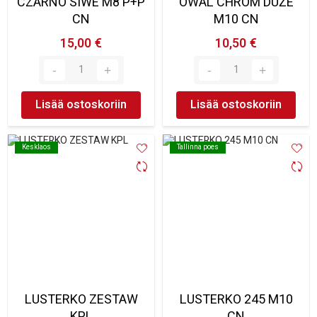
CZARNO SIWE M8 P+P
OWAL CHROM DUŻE
CN
M10 CN
15,00 €
10,50 €
Lisää ostoskoriin
Lisää ostoskoriin
Kesklaos
Kesklaos
Tallinna poes
Tallinna poes
LUSTERKO ZESTAW
LUSTERKO 245 M10
KPL
CN