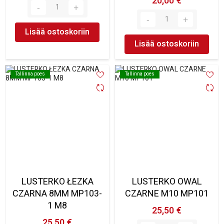
20,00 €
Lisää ostoskoriin
Lisää ostoskoriin
Tallinna poes
Tallinna poes
Tallinna poes
Tallinna poes
LUSTERKO ŁEZKA
LUSTERKO OWAL
CZARNA 8MM MP103-
CZARNE M10 MP101
1 M8
25,50 €
25,50 €