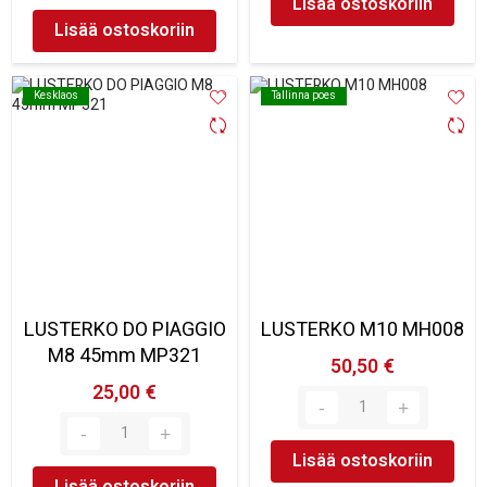
Lisää ostoskoriin
Lisää ostoskoriin
Kesklaos
Kesklaos
Tallinna poes
Tallinna poes
LUSTERKO DO PIAGGIO
LUSTERKO M10 MH008
M8 45mm MP321
50,50 €
25,00 €
Lisää ostoskoriin
Lisää ostoskoriin