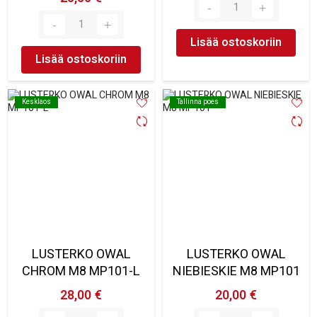
Lisää ostoskoriin
Lisää ostoskoriin
Kesklaos
Kesklaos
Tallinna poes
Tallinna poes
LUSTERKO OWAL
LUSTERKO OWAL
CHROM M8 MP101-L
NIEBIESKIE M8 MP101
28,00 €
20,00 €