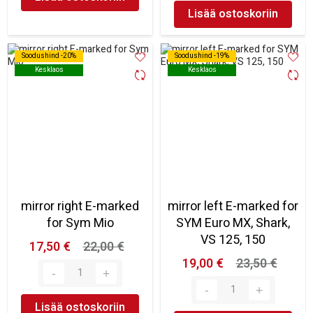
Lisää ostoskoriin
Soodushind -20%
Soodushind -20%
Soodushind -19%
Soodushind -19%
Kesklaos
Kesklaos
Kesklaos
Kesklaos
mirror right E-marked
mirror left E-marked for
for Sym Mio
SYM Euro MX, Shark,
VS 125, 150
17,50 €
22,00 €
19,00 €
23,50 €
Lisää ostoskoriin