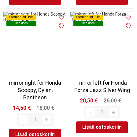
Soodushind -19%
Soodushind -19%
Soodushind -21%
Soodushind -21%
Kesklaos
Kesklaos
Kesklaos
Kesklaos
mirror right for Honda
mirror left for Honda
Scoopy, Dylan,
Forza Jazz Silver Wing
Pantheon
20,50 €
26,00 €
14,50 €
18,00 €
Lisää ostoskoriin
Lisää ostoskoriin