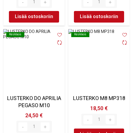
Lisää ostoskoriin
Lisää ostoskoriin
Kesklaos
Kesklaos
Kesklaos
Kesklaos
LUSTERKO DO APRILIA
LUSTERKO M8 MP318
PEGASO M10
18,50 €
24,50 €