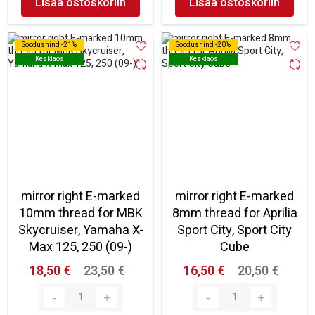
Lisää ostoskoriin
Lisää ostoskoriin
Soodushind -21%
Soodushind -21%
Soodushind -20%
Soodushind -20%
Kesklaos
Kesklaos
Kesklaos
Kesklaos
mirror right E-marked
mirror right E-marked
10mm thread for MBK
8mm thread for Aprilia
Skycruiser, Yamaha X-
Sport City, Sport City
Max 125, 250 (09-)
Cube
18,50 €
23,50 €
16,50 €
20,50 €