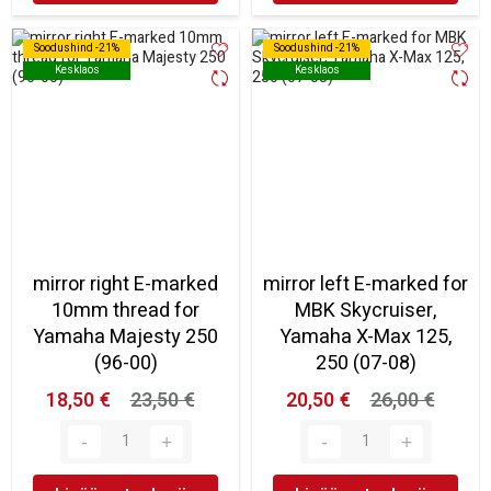
Soodushind -21%
Soodushind -21%
Soodushind -21%
Soodushind -21%
Kesklaos
Kesklaos
Kesklaos
Kesklaos
mirror right E-marked
mirror left E-marked for
10mm thread for
MBK Skycruiser,
Yamaha Majesty 250
Yamaha X-Max 125,
(96-00)
250 (07-08)
18,50 €
23,50 €
20,50 €
26,00 €