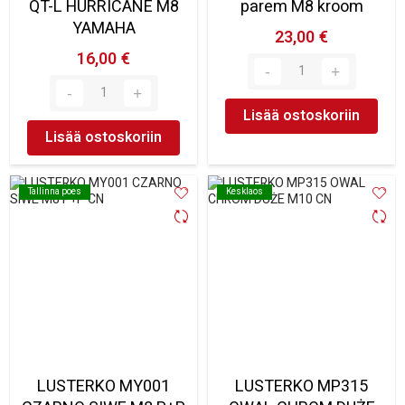
QT-L HURRICANE M8
parem M8 kroom
YAMAHA
23,00 €
16,00 €
Lisää ostoskoriin
Lisää ostoskoriin
Tallinna poes
Tallinna poes
Kesklaos
Kesklaos
LUSTERKO MY001
LUSTERKO MP315