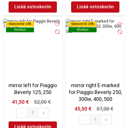
Lisää ostoskoriin
Lisää ostoskoriin
Soodushind -20%
Soodushind -20%
Soodushind -20%
Soodushind -20%
Kesklaos
Kesklaos
Kesklaos
Kesklaos
mirror left for Piaggio
mirror right E-marked
Beverly 125, 250
for Piaggio Beverly 250,
300ie, 400, 500
41,50 €
52,00 €
45,50 €
57,00 €
Lisää ostoskoriin