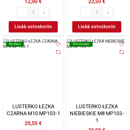
12,00 €
23,50 €
Lisää ostoskoriin
Lisää ostoskoriin
Kesklaos
Kesklaos
Tallinna poes
Tallinna poes
LUSTERKO ŁEZKA
LUSTERKO ŁEZKA
CZARNA M10 MP103-1
NIEBIESKIE M8 MP103-
1
25,50 €