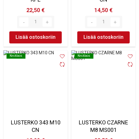
22,50 €
14,50 €
Lisää ostoskoriin
Lisää ostoskoriin
Kesklaos
Kesklaos
Kesklaos
Kesklaos
LUSTERKO 343 M10
LUSTERKO CZARNE
CN
M8 MS001