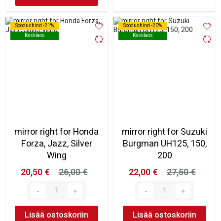
Soodushind -21%
Soodushind -21%
Soodushind -20%
Soodushind -20%
Kesklaos
Kesklaos
Kesklaos
Kesklaos
mirror right for Honda
mirror right for Suzuki
Forza, Jazz, Silver
Burgman UH125, 150,
Wing
200
20,50 €
26,00 €
22,00 €
27,50 €
Lisää ostoskoriin
Lisää ostoskoriin