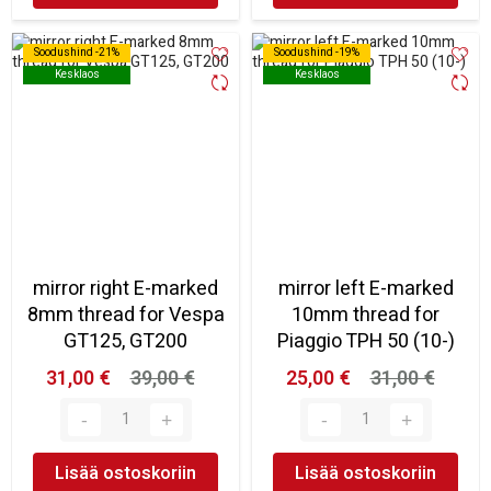
Soodushind -21%
Soodushind -21%
Soodushind -19%
Soodushind -19%
Kesklaos
Kesklaos
Kesklaos
Kesklaos
mirror right E-marked
mirror left E-marked
8mm thread for Vespa
10mm thread for
GT125, GT200
Piaggio TPH 50 (10-)
31,00 €
39,00 €
25,00 €
31,00 €
Lisää ostoskoriin
Lisää ostoskoriin