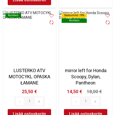
Kesklaos
Kesklaos
Soodushind -19%
Soodushind -19%
Kesklaos
Kesklaos
LUSTERKO ATV
mirror left for Honda
MOTOCYKL OPASKA
Scoopy, Dylan,
ŁAMANE
Pantheon
25,50 €
14,50 €
18,00 €
Lisää ostoskoriin
Lisää ostoskoriin