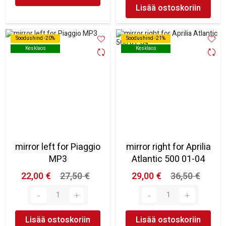
Lisää ostoskoriin
Soodushind -20%
Soodushind -20%
Soodushind -21%
Soodushind -21%
Kesklaos
Kesklaos
Kesklaos
Kesklaos
mirror left for Piaggio
mirror right for Aprilia
MP3
Atlantic 500 01-04
22,00 €
27,50 €
29,00 €
36,50 €
Lisää ostoskoriin
Lisää ostoskoriin