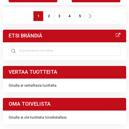
Sivu
You're currently reading page
Sivu
Sivu
Sivu
Sivu
Sivu
Seuraava
1
2
3
4
5
ETSI BRÄNDIÄ
VERTAA TUOTTEITA
Sinulla ei vertailtavia tuotteita.
OMA TOIVELISTA
Sinulla ei ole tuotteita toivelistallasi.