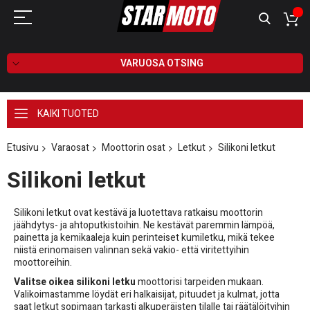
VARUOSA OTSING
KAIKI TUOTED
Etusivu
Varaosat
Moottorin osat
Letkut
Silikoni letkut
Silikoni letkut
Silikoni letkut ovat kestävä ja luotettava ratkaisu moottorin
jäähdytys- ja ahtoputkistoihin. Ne kestävät paremmin lämpöä,
painetta ja kemikaaleja kuin perinteiset kumiletku, mikä tekee
niistä erinomaisen valinnan sekä vakio- että viritettyihin
moottoreihin.
Valitse oikea silikoni letku
moottorisi tarpeiden mukaan.
Valikoimastamme löydät eri halkaisijat, pituudet ja kulmat, jotta
saat letkut sopimaan tarkasti alkuperäisten tilalle tai räätälöityihin