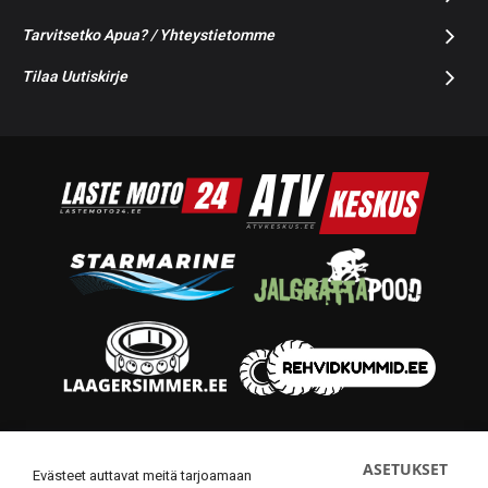
Tarvitsetko Apua? / Yhteystietomme
Tilaa Uutiskirje
© 2014-2026 Starmoto OÜ
ASETUKSET
Evästeet auttavat meitä tarjoamaan