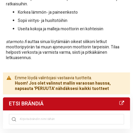
ratkaisuihin.
Korkea lämmön- ja paineenkesto
Sopii viritys- ja huoltotöihin
Useita kokoja ja malleja moottorin eri kohteisiin
starmoto.fi
auttaa sinua löytämään oikeat silikoni letkut
moottoripyörän tai muun ajoneuvon moottorin tarpeisiin. Tilaa
helposti verkosta ja varmista varma, siisti ja pitkäikäinen
letkuasennus.
Emme löydä valintojasi vastaavia tuotteita.
Huom! Jos olet valinnut mallin varaosan haussa,
napsauta 'PERUUTA' nähdäksesi kaikki tuotteet
ETSI BRÄNDIÄ