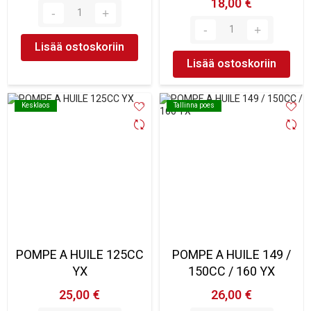
18,00 €
Lisää ostoskoriin
Lisää ostoskoriin
Kesklaos
Kesklaos
Tallinna poes
Tallinna poes
POMPE A HUILE 125CC
POMPE A HUILE 149 /
YX
150CC / 160 YX
25,00 €
26,00 €