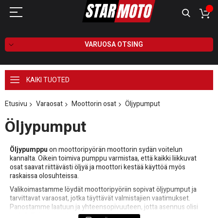
VARUOSA OTSING
KAIKI TUOTED
Etusivu
Varaosat
Moottorin osat
Öljypumput
Öljypumput
Öljypumppu
on moottoripyörän moottorin sydän voitelun
kannalta. Oikein toimiva pumppu varmistaa, että kaikki liikkuvat
osat saavat riittävästi öljyä ja moottori kestää käyttöä myös
raskaissa olosuhteissa.
Valikoimastamme löydät moottoripyöriin sopivat öljypumput ja
tarvittavat varaosat, jotka täyttävät valmistajien vaatimukset.
Panostamme laatuun ja yhteensopivuuteen, jotta asennus olisi
mahdollisimman vaivaton ja lopputulos luotettava.