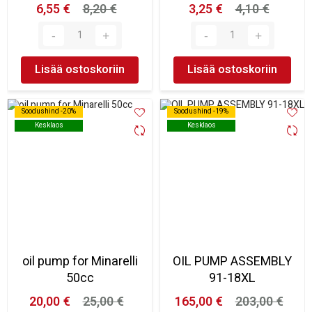
6,55 €
8,20 €
3,25 €
4,10 €
Lisää ostoskoriin
Lisää ostoskoriin
Soodushind -20%
Soodushind -20%
Soodushind -19%
Soodushind -19%
Kesklaos
Kesklaos
Kesklaos
Kesklaos
oil pump for Minarelli
OIL PUMP ASSEMBLY
50cc
91-18XL
20,00 €
25,00 €
165,00 €
203,00 €