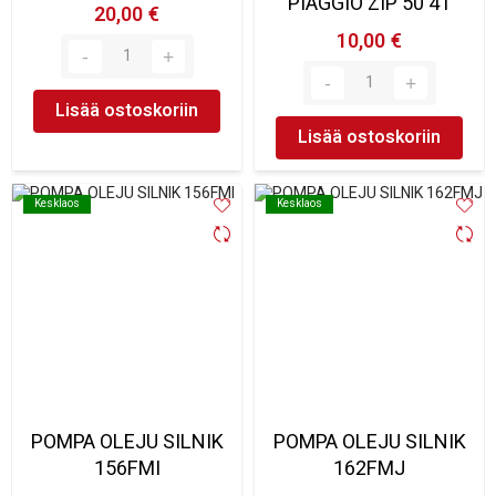
PIAGGIO ZIP 50 4T
20,00 €
10,00 €
Lisää ostoskoriin
Lisää ostoskoriin
Kesklaos
Kesklaos
Kesklaos
Kesklaos
POMPA OLEJU SILNIK
POMPA OLEJU SILNIK
156FMI
162FMJ