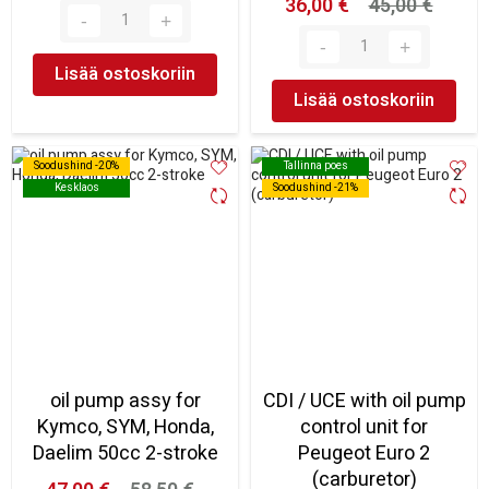
36,00 €
45,00 €
Lisää ostoskoriin
Lisää ostoskoriin
Soodushind -20%
Soodushind -20%
Tallinna poes
Tallinna poes
Kesklaos
Kesklaos
Soodushind -21%
Soodushind -21%
oil pump assy for
CDI / UCE with oil pump
Kymco, SYM, Honda,
control unit for
Daelim 50cc 2-stroke
Peugeot Euro 2
(carburetor)