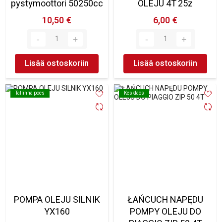
pystymoottori 50250cc
OLEJU 4T 25z
10,50 €
6,00 €
Lisää ostoskoriin
Lisää ostoskoriin
Tallinna poes
Tallinna poes
Kesklaos
Kesklaos
POMPA OLEJU SILNIK
ŁAŃCUCH NAPĘDU
YX160
POMPY OLEJU DO