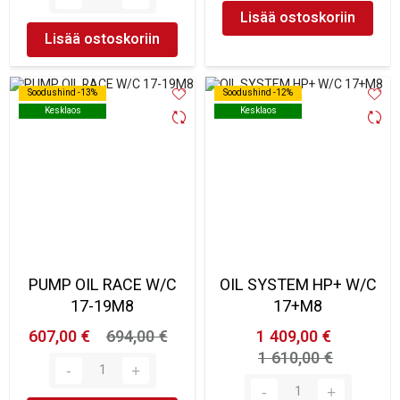
Lisää ostoskoriin
Lisää ostoskoriin
Soodushind -13%
Soodushind -13%
Soodushind -12%
Soodushind -12%
Kesklaos
Kesklaos
Kesklaos
Kesklaos
PUMP OIL RACE W/C
OIL SYSTEM HP+ W/C
17-19M8
17+M8
607,00 €
694,00 €
1 409,00 €
1 610,00 €