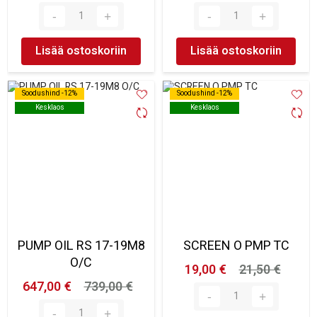
Lisää ostoskoriin
Lisää ostoskoriin
Soodushind -12%
Soodushind -12%
Soodushind -12%
Soodushind -12%
Kesklaos
Kesklaos
Kesklaos
Kesklaos
PUMP OIL RS 17-19M8
SCREEN O PMP TC
O/C
19,00 €
21,50 €
647,00 €
739,00 €