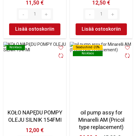
11,50 €
12,50 €
Lisää ostoskoriin
Lisää ostoskoriin
Kesklaos
Kesklaos
Soodushind -20%
Soodushind -20%
Kesklaos
Kesklaos
KOŁO NAPĘDU POMPY
oil pump assy for
OLEJU SILNIK 154FMI
Minarelli AM (Pricol
type replacement)
12,00 €