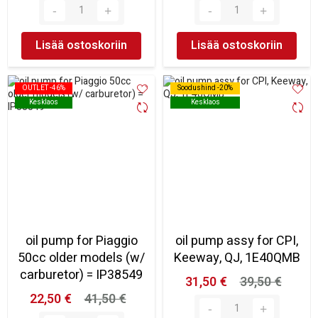
Lisää ostoskoriin
Lisää ostoskoriin
OUTLET -46%
OUTLET -46%
Soodushind -20%
Soodushind -20%
Kesklaos
Kesklaos
Kesklaos
Kesklaos
oil pump for Piaggio
oil pump assy for CPI,
50cc older models (w/
Keeway, QJ, 1E40QMB
carburetor) = IP38549
31,50 €
39,50 €
22,50 €
41,50 €