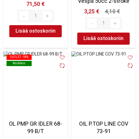
Vespa 50cc 2-stroke
71,50 €
3,25 €
4,10 €
Lisää ostoskoriin
Lisää ostoskoriin
OUTLET -18%
OUTLET -18%
Kesklaos
Kesklaos
OL PMP GR IDLER 68-
OIL P.TOP LINE COV
99 B/T
73-91