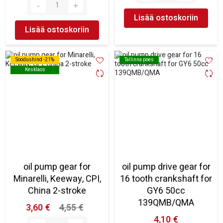
Lisää ostoskoriin
Lisää ostoskoriin
Soodushind -21%
Soodushind -21%
Tallinna poes
Tallinna poes
Kesklaos
Kesklaos
oil pump gear for
oil pump drive gear for
Minarelli, Keeway, CPI,
16 tooth crankshaft for
China 2-stroke
GY6 50cc
139QMB/QMA
3,60 €
4,55 €
4,10 €