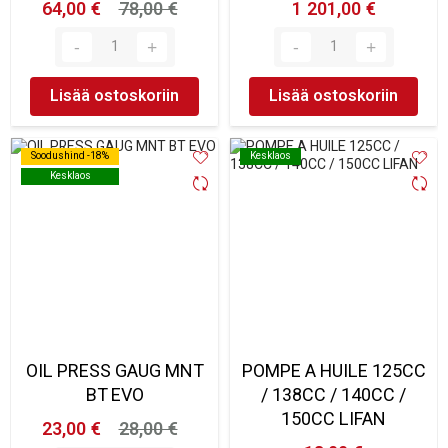
64,00 €
78,00 €
1 201,00 €
Lisää ostoskoriin
Lisää ostoskoriin
Soodushind -18%
Soodushind -18%
Kesklaos
Kesklaos
Kesklaos
Kesklaos
OIL PRESS GAUG MNT
POMPE A HUILE 125CC
BT EVO
/ 138CC / 140CC /
150CC LIFAN
23,00 €
28,00 €