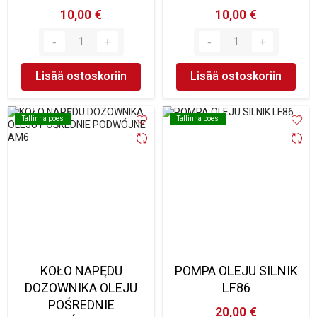
10,00 €
10,00 €
Lisää ostoskoriin
Lisää ostoskoriin
Tallinna poes
Tallinna poes
Tallinna poes
Tallinna poes
KOŁO NAPĘDU
POMPA OLEJU SILNIK
DOZOWNIKA OLEJU
LF86
POŚREDNIE
20,00 €