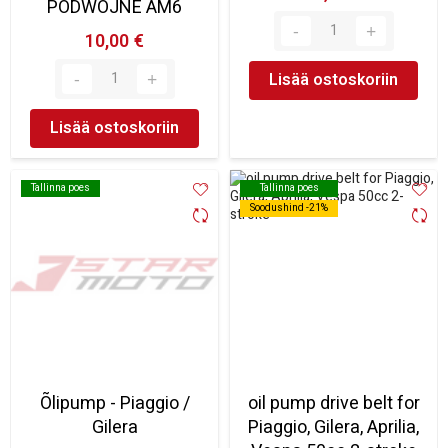
PODWÓJNE AM6
10,00 €
Lisää ostoskoriin
Lisää ostoskoriin
Tallinna poes
Tallinna poes
Tallinna poes
Tallinna poes
Soodushind -21%
Soodushind -21%
Õlipump - Piaggio /
oil pump drive belt for
Gilera
Piaggio, Gilera, Aprilia,