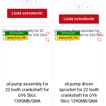
Lisää ostoskoriin
Lisää ostoskoriin
Tallinna poes
Tallinna poes
Tallinna poes
Tallinna poes
Soodushind -20%
Soodushind -20%
Soodushind -21%
Soodushind -21%
oil pump assembly for
oil pump driven
22 tooth crankshaft for
sprocket for 22 tooth
GY6 50cc
crankshaft for GY6
139QMB/QMA
50cc 139QMB/QMA