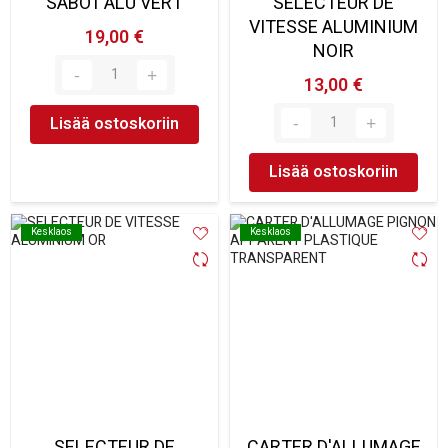
SABOT ALU VERT
SELECTEUR DE
VITESSE ALUMINIUM
19,00 €
NOIR
13,00 €
Lisää ostoskoriin
Lisää ostoskoriin
Kesklaos
Kesklaos
Kesklaos
Kesklaos
SELECTEUR DE
CARTER D'ALLUMAGE