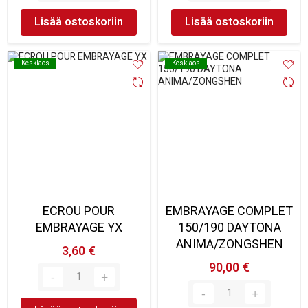
Lisää ostoskoriin
Lisää ostoskoriin
Kesklaos
Kesklaos
Kesklaos
Kesklaos
ECROU POUR
EMBRAYAGE COMPLET
EMBRAYAGE YX
150/190 DAYTONA
ANIMA/ZONGSHEN
3,60 €
90,00 €