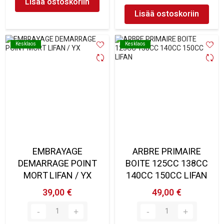
Lisää ostoskoriin
Lisää ostoskoriin
Kesklaos
Kesklaos
Kesklaos
Kesklaos
EMBRAYAGE
ARBRE PRIMAIRE
DEMARRAGE POINT
BOITE 125CC 138CC
MORT LIFAN / YX
140CC 150CC LIFAN
39,00 €
49,00 €