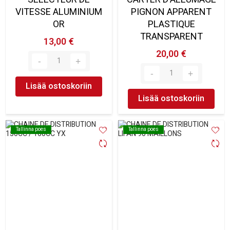
VITESSE ALUMINIUM
PIGNON APPARENT
OR
PLASTIQUE
TRANSPARENT
13,00 €
20,00 €
Lisää ostoskoriin
Lisää ostoskoriin
Tallinna poes
Tallinna poes
Tallinna poes
Tallinna poes