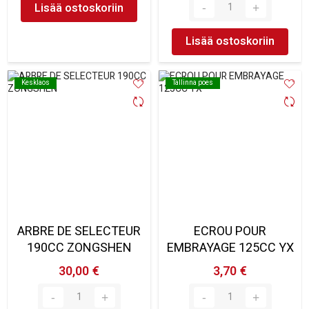
Lisää ostoskoriin
Lisää ostoskoriin
Kesklaos
Kesklaos
Tallinna poes
Tallinna poes
ARBRE DE SELECTEUR
ECROU POUR
190CC ZONGSHEN
EMBRAYAGE 125CC YX
30,00 €
3,70 €