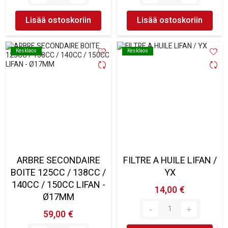
Lisää ostoskoriin
Lisää ostoskoriin
Kesklaos
Kesklaos
Kesklaos
Kesklaos
ARBRE SECONDAIRE
FILTRE A HUILE LIFAN /
BOITE 125CC / 138CC /
YX
140CC / 150CC LIFAN -
14,00 €
Ø17MM
59,00 €