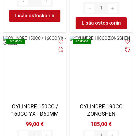
Lisää ostoskoriin
Lisää ostoskoriin
Kesklaos
Kesklaos
Kesklaos
Kesklaos
CYLINDRE 150CC /
CYLINDRE 190CC
160CC YX - Ø60MM
ZONGSHEN
99,00 €
185,00 €