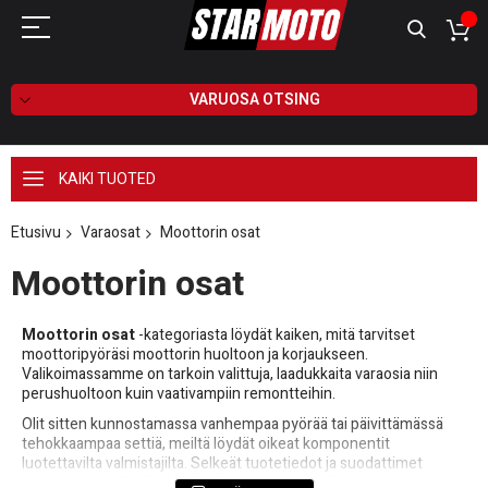
VARUOSA OTSING
KAIKI TUOTED
Etusivu
Varaosat
Moottorin osat
Moottorin osat
Moottorin osat
-kategoriasta löydät kaiken, mitä tarvitset
moottoripyöräsi moottorin huoltoon ja korjaukseen.
Valikoimassamme on tarkoin valittuja, laadukkaita varaosia niin
perushuoltoon kuin vaativampiin remontteihin.
Olit sitten kunnostamassa vanhempaa pyörää tai päivittämässä
tehokkaampaa settiä, meiltä löydät oikeat komponentit
luotettavilta valmistajilta. Selkeät tuotetiedot ja suodattimet
auttavat sinua löytämään juuri omaan moottoriisi sopivat osat.