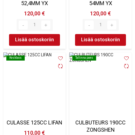
52,4MM YX
54MM YX
120,00 €
120,00 €
Lisää ostoskoriin
Lisää ostoskoriin
Kesklaos
Kesklaos
Tallinna poes
Tallinna poes
CULASSE 125CC LIFAN
CULBUTEURS 190CC
ZONGSHEN
110,00 €