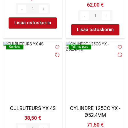
62,00 €
Lisää ostoskoriin
Lisää ostoskoriin
Kesklaos
Kesklaos
Tallinna poes
Tallinna poes
CULBUTEURS YX 4S
CYLINDRE 125CC YX -
Ø52,4MM
38,50 €
71,50 €