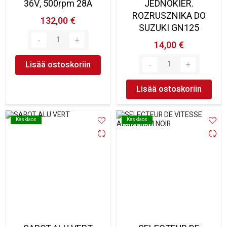
36V, 500rpm 28A
JEDNOKIER.
ROZRUSZNIKA DO
132,00 €
SUZUKI GN125
14,00 €
Lisää ostoskoriin
Lisää ostoskoriin
Kesklaos
Kesklaos
Kesklaos
Kesklaos