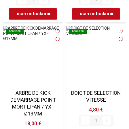
Lisää ostoskoriin
Lisää ostoskoriin
Kesklaos
Kesklaos
Kesklaos
Kesklaos
ARBRE DE KICK
DOIGT DE SELECTION
DEMARRAGE POINT
VITESSE
MORT LIFAN / YX -
4,80 €
Ø13MM
18,00 €