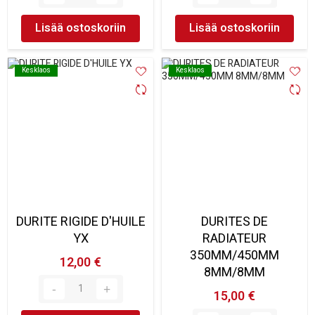
Lisää ostoskoriin
Lisää ostoskoriin
Kesklaos
Kesklaos
Kesklaos
Kesklaos
DURITE RIGIDE D'HUILE
DURITES DE
YX
RADIATEUR
350MM/450MM
12,00 €
8MM/8MM
15,00 €