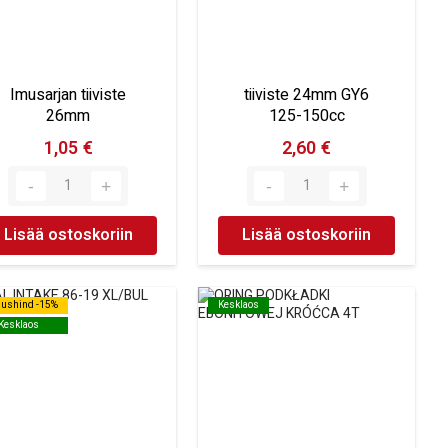
Imusarjan tiiviste
tiiviste 24mm GY6
26mm
125-150cc
1,05 €
2,60 €
Lisää ostoskoriin
Lisää ostoskoriin
dushind -15%
dushind -15%
Kesklaos
Kesklaos
Kesklaos
Kesklaos