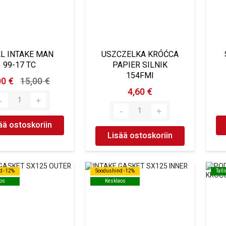
L INTAKE MAN
USZCZELKA KRÓĆCA
99-17 TC
PAPIER SILNIK
154FMI
00 €
15,00 €
4,60 €
ää ostoskoriin
Lisää ostoskoriin
d -12%
d -12%
Soodushind -12%
Soodushind -12%
Tall
Tall
os
os
Kesklaos
Kesklaos