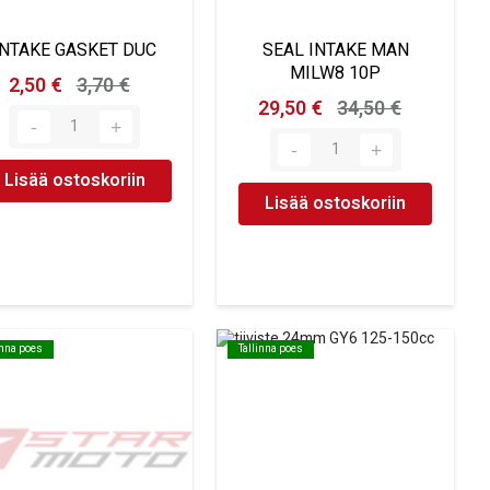
INTAKE GASKET DUC
SEAL INTAKE MAN
MILW8 10P
2,50 €
3,70 €
29,50 €
34,50 €
Lisää ostoskoriin
Lisää ostoskoriin
inna poes
inna poes
Tallinna poes
Tallinna poes