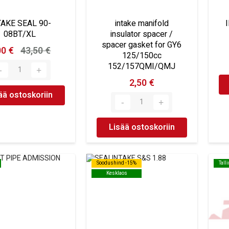
TAKE SEAL 90-
intake manifold
08BT/XL
insulator spacer /
spacer gasket for GY6
00 €
43,50 €
125/150cc
152/157QMI/QMJ
2,50 €
ää ostoskoriin
Lisää ostoskoriin
Soodushind -15%
Soodushind -15%
Tall
Tall
Kesklaos
Kesklaos