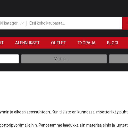
Kaikki kategoriat
IT
ALENNUKSET
OUTLET
TYÖPAJA
BLOGI
Valitse ...
äynnin ja oikean seossuhteen. Kun tiiviste on kunnossa, moottori käy p
toripyörämalleihin. Panostamme laadukkaisiin materiaaleihin ja luotettaviin