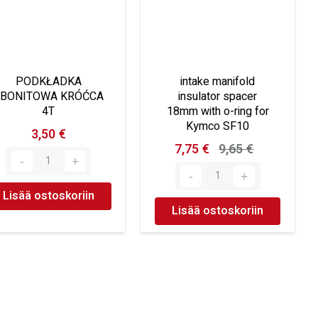
PODKŁADKA
intake manifold
EBONITOWA KRÓĆCA
insulator spacer
4T
18mm with o-ring for
Kymco SF10
3,50 €
7,75 €
9,65 €
Lisää ostoskoriin
Lisää ostoskoriin