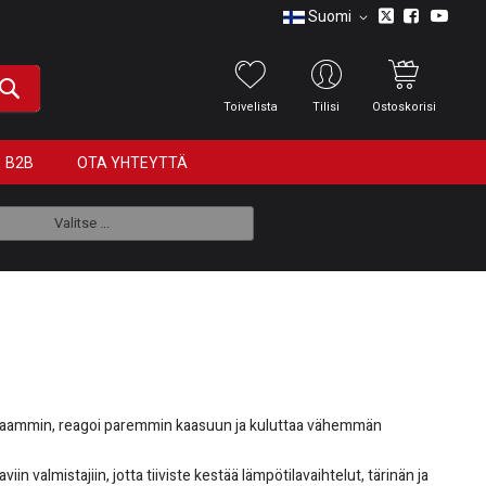
Suomi
Toivelista
Tilisi
Ostoskorisi
B2B
OTA YHTEYTTÄ
Valitse ...
uhtaammin, reagoi paremmin kaasuun ja kuluttaa vähemmän
 valmistajiin, jotta tiiviste kestää lämpötilavaihtelut, tärinän ja