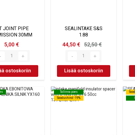
T JOINT PIPE
SEALINTAKE S&S
ISSION 30MM
1.88
5,00 €
44,50 €
52,50 €
ää ostoskoriin
Lisää ostoskoriin
oes
oes
Tallinna poes
Tallinna poes
Soo
Soo
Soodushind -19%
Soodushind -19%