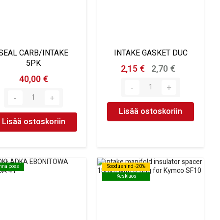
SEAL CARB/INTAKE
INTAKE GASKET DUC
5PK
2,15 €
2,70 €
40,00 €
Lisää ostoskoriin
Lisää ostoskoriin
inna poes
inna poes
Soodushind -20%
Soodushind -20%
Kesklaos
Kesklaos