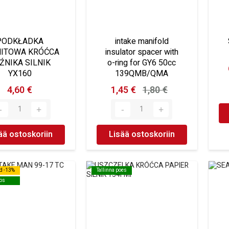
PODKŁADKA
intake manifold
NITOWA KRÓĆCA
insulator spacer with
ŹNIKA SILNIK
o-ring for GY6 50cc
YX160
139QMB/QMA
4,60 €
1,45 €
1,80 €
ää ostoskoriin
Lisää ostoskoriin
d -13%
d -13%
Tallinna poes
Tallinna poes
os
os