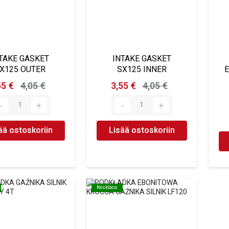
TAKE GASKET
INTAKE GASKET
X125 OUTER
SX125 INNER
55 €
4,05 €
3,55 €
4,05 €
ää ostoskoriin
Lisää ostoskoriin
Kesklaos
Kesklaos