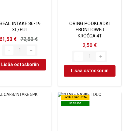
SEAL INTAKE 86-19
ORING PODKŁADKI
XL/BUL
EBONITOWEJ
KRÓĆCA 4T
61,50 €
72,50 €
2,50 €
Lisää ostoskoriin
Lisää ostoskoriin
Soodushind -20%
Soodushind -20%
Kesklaos
Kesklaos