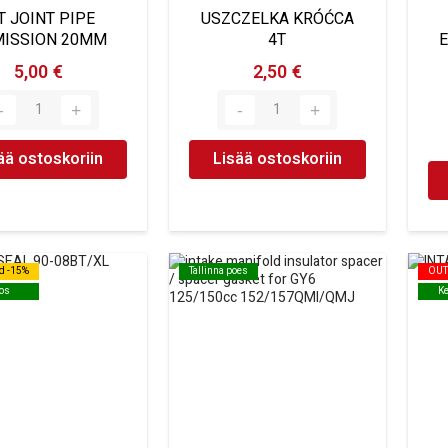
T JOINT PIPE
USZCZELKA KRÓĆCA
ISSION 20MM
4T
5,00 €
2,50 €
ää ostoskoriin
Lisää ostoskoriin
d -15%
d -15%
Tallinna poes
Tallinna poes
OUT
OUT
os
os
K
K