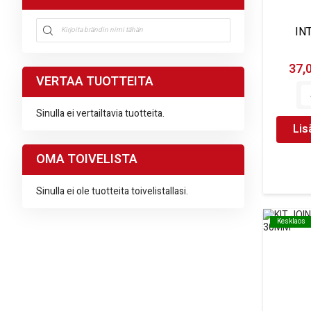
Võrri / jalgratta abimootor
tuote
1
IN
37,
VERTAA TUOTTEITA
Sinulla ei vertailtavia tuotteita.
Lis
OMA TOIVELISTA
Sinulla ei ole tuotteita toivelistallasi.
Kesklaos
Kesklaos