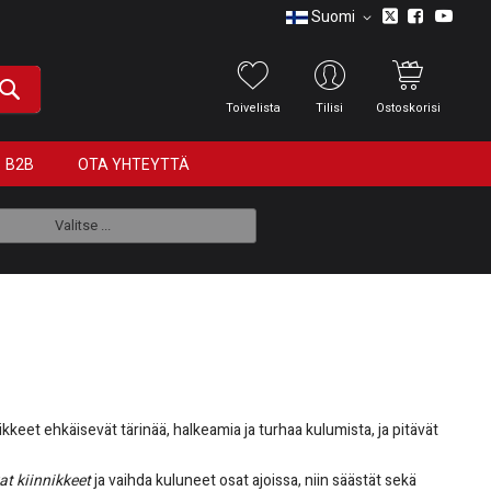
Suomi
Toivelista
Tilisi
Ostoskorisi
B2B
OTA YHTEYTTÄ
Valitse ...
kkeet ehkäisevät tärinää, halkeamia ja turhaa kulumista, ja pitävät
at kiinnikkeet
ja vaihda kuluneet osat ajoissa, niin säästät sekä