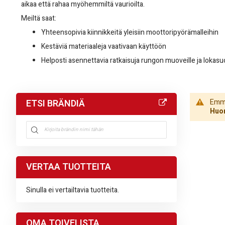
aikaa että rahaa myöhemmiltä vaurioilta.
Meiltä saat:
Yhteensopivia kiinnikkeitä yleisiin moottoripyörämalleihin
Kestäviä materiaaleja vaativaan käyttöön
Helposti asennettavia ratkaisuja rungon muoveille ja lokasuo
ETSI BRÄNDIÄ
Emme 
Huom
VERTAA TUOTTEITA
Sinulla ei vertailtavia tuotteita.
OMA TOIVELISTA