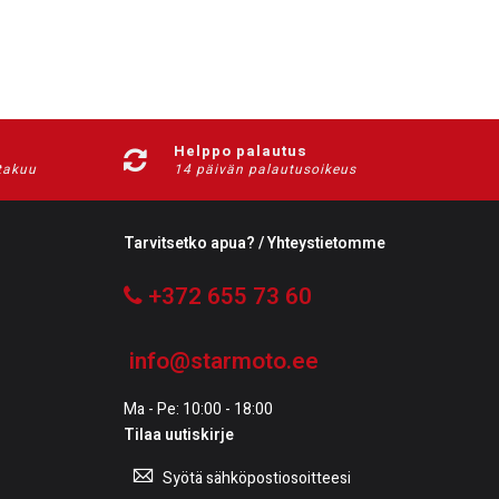
Helppo palautus
-takuu
14 päivän palautusoikeus
Tarvitsetko apua? / Yhteystietomme
+372 655 73 60
info@starmoto.ee
Ma - Pe: 10:00 - 18:00
Tilaa uutiskirje
Tilaa
uutiskirje: