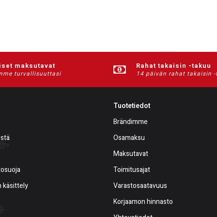
iset maksutavat
Rahat takaisin -takuu
me turvallisuuttasi
14 päivän rahat takaisin 
Tuotetiedot
Brändimme
estä
Osamaksu
Maksutavat
tosuoja
Toimitusajat
 käsittely
Varastosaatavuus
Korjaamon hinnasto