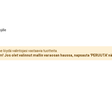
jille
löydä valintojasi vastaavia tuotteita.
! Jos olet valinnut mallin varaosan haussa, napsauta 'PERUUTA' nä