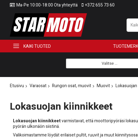
Ma-Pe 10:00-18:00 Ota yhteyttä
+372 655 73 60
KAIKI TUOTED
TUOTEMERK
Valitse ...
Etusivu
Varaosat
Rungon osat, muovit
Muovit
Lokasuojan 
Lokasuojan kiinnikkeet
Lokasuojan kiinnikkeet
varmistavat, että moottoripyöräsi lokasuo
pyörän ulkonäön siistinä.
Valikoimastamme löydät erilaiset pultit, ruuvit ja muut kiinnitys