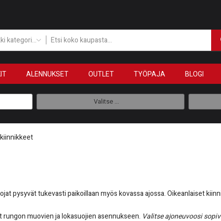
Kaikki kategoriat
IT
ALENNUKSET
OUTLET
TYÖPAJA
BLOGI
Valitse ...
kiinnikkeet
jat pysyvät tukevasti paikoillaan myös kovassa ajossa. Oikeanlaiset kiinni
osat rungon muovien ja lokasuojien asennukseen.
Valitse ajoneuvoosi sopiv