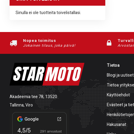
Sinulla ei ole tuotteita toivelistallasi.
Nopea toimitus
Turvall
Jokainen tilaus, joka päivä!
Arvostam
Tietoa
Blogi ja uutiset
Tietoa yrityks
Käyttöehdot
Akadeemia tee 78, 13520
Evästeet ja tie
Tallinna, Viro
Henkilötietojen
Hakusanat