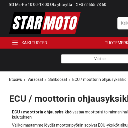
Ma-Pe 10:00-18:00 Ota yhteyttä
+372 655 73 60
KAIKI TUOTED
TUOTEMERK
Valitse ...
Etusivu
Varaosat
Sähköosat
ECU / moottorin ohjausyksikkö
ECU / moottorin ohjausyksi
ECU / moottorin ohjausyksikkö
vastaa moottorisi toiminnan ha
kulutuksen.
Valikoimastamme löydät moottoripyöriin sopivat ECU-yksiköt alkupe