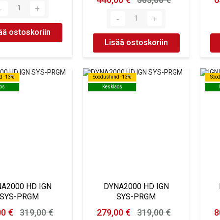
440,00 €
503,00 €
6
ää ostoskoriin
Lisää ostoskoriin
d -13%
d -13%
Soodushind -13%
Soodushind -13%
Soo
Soo
os
os
Kesklaos
Kesklaos
A2000 HD IGN
DYNA2000 HD IGN
SYS-PRGM
SYS-PRGM
00 €
319,00 €
279,00 €
319,00 €
8