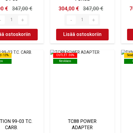
00 €
347,00 €
304,00 €
347,00 €
7
ää ostoskoriin
Lisää ostoskoriin
d -13%
d -13%
OUTLET -36%
OUTLET -36%
Soo
Soo
os
os
Kesklaos
Kesklaos
TION 99-03 T.C.
TC88 POWER
CARB.
ADAPTER