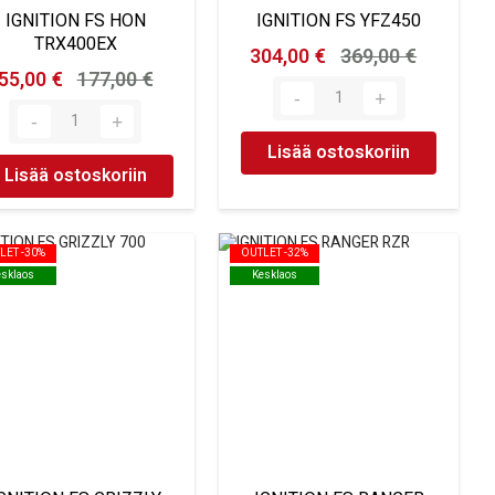
IGNITION FS HON
IGNITION FS YFZ450
TRX400EX
304,00 €
369,00 €
55,00 €
177,00 €
Lisää ostoskoriin
Lisää ostoskoriin
LET -30%
LET -30%
OUTLET -32%
OUTLET -32%
esklaos
esklaos
Kesklaos
Kesklaos