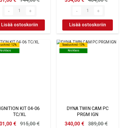
51,00 €
744,00 €
354,00 €
404,00 €
Lisää ostoskoriin
Lisää ostoskoriin
dushind -12%
dushind -12%
Soodushind -13%
Soodushind -13%
Kesklaos
Kesklaos
Kesklaos
Kesklaos
IGNITION KIT 04-06
DYNA TWIN CAM PC
TC/XL
PRGM IGN
01,00 €
915,00 €
340,00 €
389,00 €