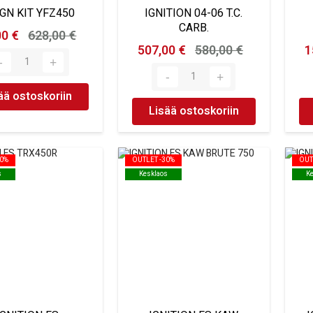
IGN KIT YFZ450
IGNITION 04-06 T.C.
CARB.
00 €
628,00 €
507,00 €
580,00 €
1
ää ostoskoriin
Lisää ostoskoriin
30%
30%
OUTLET -30%
OUTLET -30%
OUT
OUT
s
s
Kesklaos
Kesklaos
K
K