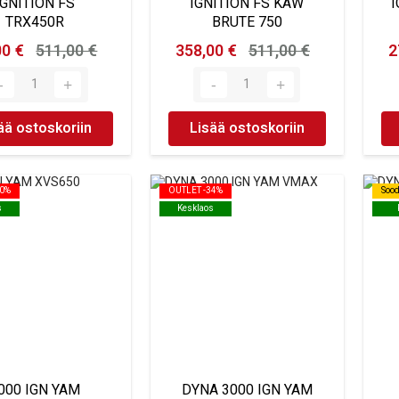
IGNITION FS
IGNITION FS KAW
I
TRX450R
BRUTE 750
00 €
511,00 €
358,00 €
511,00 €
2
ää ostoskoriin
Lisää ostoskoriin
30%
30%
OUTLET -34%
OUTLET -34%
Soo
Soo
s
s
Kesklaos
Kesklaos
000 IGN YAM
DYNA 3000 IGN YAM