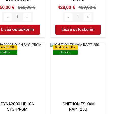
60,00 €
868,00 €
428,00 €
489,00 €
Lisää ostoskoriin
Lisää ostoskoriin
dushind -13%
dushind -13%
Soodushind -13%
Soodushind -13%
Kesklaos
Kesklaos
Kesklaos
Kesklaos
DYNA2000 HD IGN
IGNITIION FS YAM
SYS-PRGM
RAPT 250