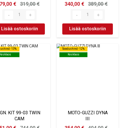
79,00 €
319,00 €
340,00 €
389,00 €
Lisää ostoskoriin
Lisää ostoskoriin
dushind -13%
dushind -13%
Soodushind -12%
Soodushind -12%
Kesklaos
Kesklaos
Kesklaos
Kesklaos
IGN. KIT 99-03 TWIN
MOTO-GUZZI DYNA
CAM
III