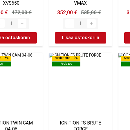
XVS650
VMAX
00 €
472,00 €
352,00 €
535,00 €
3
ää ostoskoriin
Lisää ostoskoriin
d -13%
d -13%
Soodushind -12%
Soodushind -12%
Soo
Soo
os
os
Kesklaos
Kesklaos
TION TWIN CAM
IGNITION FS BRUTE
04-06
FORCE