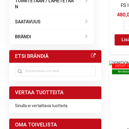
TOIMITETAAN / LÄHETETÄÄ
FS 
N
480,
SAATAVUUS
BRÄNDI
Lis
ETSI BRÄNDIÄ
OUTLET -
OUTLET -
Kesklao
Kesklao
VERTAA TUOTTEITA
Sinulla ei vertailtavia tuotteita.
OMA TOIVELISTA