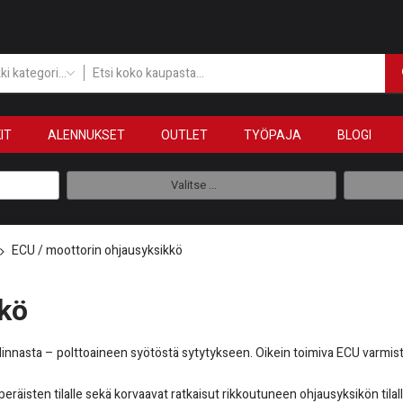
Kaikki kategoriat
IT
ALENNUKSET
OUTLET
TYÖPAJA
BLOGI
Valitse ...
ECU / moottorin ohjausyksikkö
kkö
llinnasta – polttoaineen syötöstä sytytykseen. Oikein toimiva ECU varm
räisten tilalle sekä korvaavat ratkaisut rikkoutuneen ohjausyksikön tila