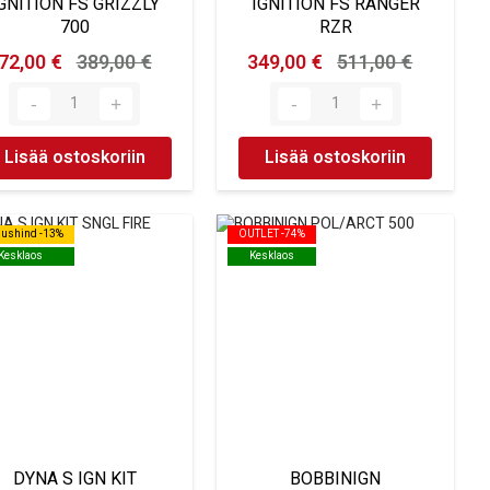
GNITION FS GRIZZLY
IGNITION FS RANGER
700
RZR
72,00 €
389,00 €
349,00 €
511,00 €
Lisää ostoskoriin
Lisää ostoskoriin
dushind -13%
dushind -13%
OUTLET -74%
OUTLET -74%
Kesklaos
Kesklaos
Kesklaos
Kesklaos
DYNA S IGN KIT
BOBBINIGN