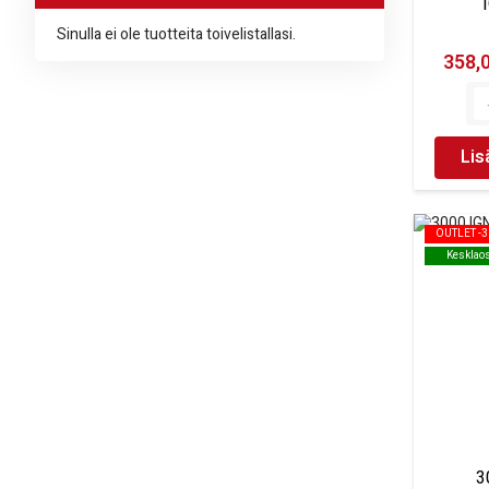
Sinulla ei ole tuotteita toivelistallasi.
358,
Lis
OUTLET -
OUTLET -
Kesklao
Kesklao
3