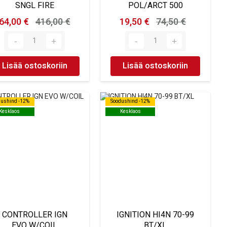
SNGL FIRE
POL/ARCT 500
64,00 €
416,00 €
19,50 €
74,50 €
Lisää ostoskoriin
Lisää ostoskoriin
dushind -12%
dushind -12%
Soodushind -12%
Soodushind -12%
Kesklaos
Kesklaos
Kesklaos
Kesklaos
CONTROLLER IGN
IGNITION HI4N 70-99
EVO W/COIL
BT/XL