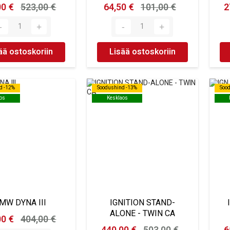
00 €
523,00 €
64,50 €
101,00 €
2
ää ostoskoriin
Lisää ostoskoriin
d -12%
d -12%
Soodushind -13%
Soodushind -13%
Soo
Soo
os
os
Kesklaos
Kesklaos
MW DYNA III
IGNITION STAND-
ALONE - TWIN CA
00 €
404,00 €