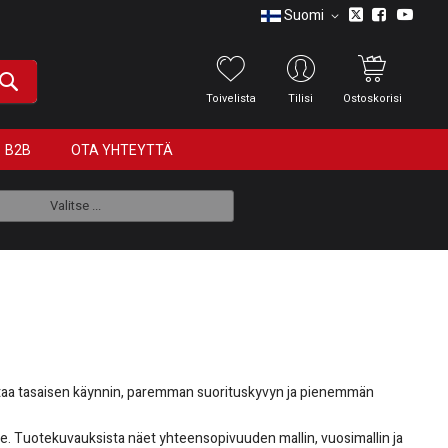
Suomi
Toivelista
Tilisi
Ostoskorisi
B2B
OTA YHTEYTTÄ
Valitse ...
istaa tasaisen käynnin, paremman suorituskyvyn ja pienemmän
lle. Tuotekuvauksista näet yhteensopivuuden mallin, vuosimallin ja