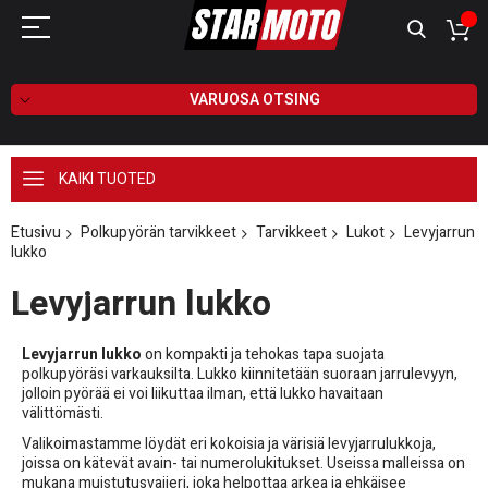
VARUOSA OTSING
KAIKI TUOTED
Etusivu
Polkupyörän tarvikkeet
Tarvikkeet
Lukot
Levyjarrun
lukko
Levyjarrun lukko
Levyjarrun lukko
on kompakti ja tehokas tapa suojata
polkupyöräsi varkauksilta. Lukko kiinnitetään suoraan jarrulevyyn,
jolloin pyörää ei voi liikuttaa ilman, että lukko havaitaan
välittömästi.
Valikoimastamme löydät eri kokoisia ja värisiä levyjarrulukkoja,
joissa on kätevät avain- tai numerolukitukset. Useissa malleissa on
mukana muistutusvaijeri, joka helpottaa arkea ja ehkäisee