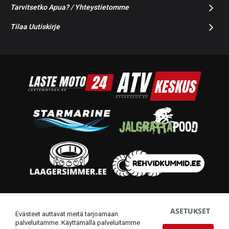
Tarvitsetko Apua? / Yhteystietomme
Tilaa Uutiskirje
© 2014-2026 Starmoto OÜ
ASETUKSET
Evästeet auttavat meitä tarjoamaan
palveluitamme. Käyttämällä palveluitamme