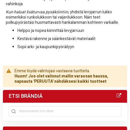
vahinkoja.
Kun haluat lisäturvaa pysäköintiin
, yhdistä levyjarrun lukko
esimerkiksi runkolukkoon tai vaijerilukkoon. Näin teet
polkupyörästäsi huomattavasti hankalamman kohteen varkaille.
Helppo ja nopea kiinnittää levyjarruun
Kestävä rakenne ja säänkestävät materiaalit
Sopii arki- ja kaupunkipyöräilyyn
Emme löydä valintojasi vastaavia tuotteita.
Huom! Jos olet valinnut mallin varaosan haussa,
napsauta 'PERUUTA' nähdäksesi kaikki tuotteet
ETSI BRÄNDIÄ