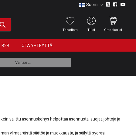
Suomi
Toivelista
Tilisi
Ostoskorisi
B2B
OTA YHTEYTTÄ
Valitse ...
Oikein valittu asennuskehys helpottaa asennusta, suojaa johtoja ja
lman ylimääräistä säätöä ja muokkausta, ja säilytä pyöräsi