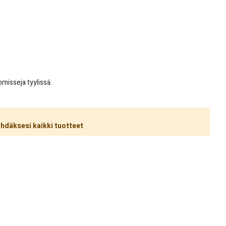
misseja tyylissä.
hdäksesi kaikki tuotteet