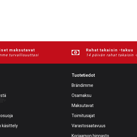
iset maksutavat
Rahat takaisin -takuu
me turvallisuuttasi
14 päivän rahat takaisin 
Tuotetiedot
Brändimme
estä
Osamaksu
Maksutavat
tosuoja
Toimitusajat
 käsittely
Varastosaatavuus
Korjaamon hinnasto