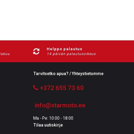
Helppo palautus
-takuu
14 päivän palautusoikeus
Tarvitsetko apua? / Yhteystietomme
+372 655 73 60
info@starmoto.ee
Ma - Pe: 10:00 - 18:00
Tilaa uutiskirje
Tilaa