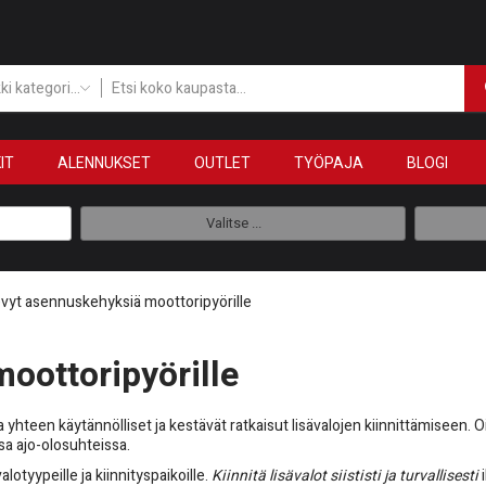
Kaikki kategoriat
IT
ALENNUKSET
OUTLET
TYÖPAJA
BLOGI
Valitse ...
evyt asennuskehyksiä moottoripyörille
oottoripyörille
 yhteen käytännölliset ja kestävät ratkaisut lisävalojen kiinnittämiseen. 
ssa ajo-olosuhteissa.
lotyypeille ja kiinnityspaikoille.
Kiinnitä lisävalot siististi ja turvallisesti
i