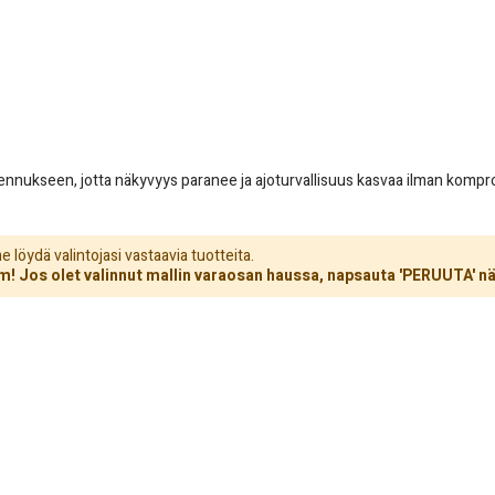
sennukseen, jotta näkyvyys paranee ja ajoturvallisuus kasvaa ilman kompro
löydä valintojasi vastaavia tuotteita.
! Jos olet valinnut mallin varaosan haussa, napsauta 'PERUUTA' nä