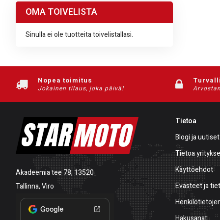
OMA TOIVELISTA
Sinulla ei ole tuotteita toivelistallasi.
Nopea toimitus
Turvall
Jokainen tilaus, joka päivä!
Arvostam
Tietoa
Blogi ja uutiset
Tietoa yrityks
Käyttöehdot
Akadeemia tee 78, 13520
Evästeet ja tie
Tallinna, Viro
Henkilötietojen
Hakusanat