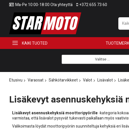
Ma-Pe 10:00-18:00 Ota yhteyttä
+372 655 73 60
KAIKI TUOTED
TUOTEMERK
Valitse ...
Etusivu
Varaosat
Sähkötarvikkeet
Valot
Lisävalot
Lisäk
Lisäkevyt asennuskehyksiä m
Lisäkevyt asennuskehyksiä moottoripyörille
-kategoria kokoaa
varmistaa, että lisävalot pysyvät tukevasti paikallaan myös vaativi
Valikoimasta löydät moottoripyöriin suunniteltuja kehyksiä eri lisäva