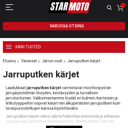
VARUOSA OTSING
KAIKI TUOTED
Etusivu
Varaosat
Jarrun osat
Jarruputken kärjet
Jarruputken kärjet
Laadukkaat
jarruputken kärjet
varmistavat moottoripyörän
jarrujärjestelmän tiiviyden, kestävyyden ja turvallisen
jarrutuntuman. Valikoimastamme löydät eri kulmiin, kierteisiin ja
letkutyyppeihin sopivat kärjet niin alkuperäisten jarruputkien kuin
teräspunosletkujen kanssa käytettäväksi.
Jarruputken kärjen oikea valinta helpottaa asennusta ja ehkäisee
vuotoja sekä jarrutehon heikkenemistä. Meiltä löydät osat niin
huoltoon kuin jarrujen päivitysprojekteihin, useisiin