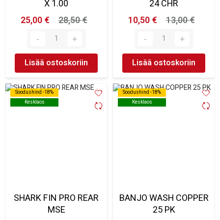
X 1.00
24 CHR
25,00 €
28,50 €
10,50 €
13,00 €
Lisää ostoskoriin
Lisää ostoskoriin
Soodushind -18%
Soodushind -18%
Soodushind -18%
Soodushind -18%
Kesklaos
Kesklaos
Kesklaos
Kesklaos
SHARK FIN PRO REAR
BANJO WASH COPPER
MSE
25 PK