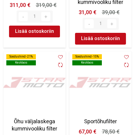
kummivooliku filter
311,00 €
319,00 €
31,00 €
39,00 €
Lisää ostoskoriin
Lisää ostoskoriin
Soodushind -21%
Soodushind -21%
Soodushind -15%
Soodushind -15%
Kesklaos
Kesklaos
Kesklaos
Kesklaos
Õhu väljalaskega
Sportõhufilter
kummivooliku filter
67,00 €
78,50 €