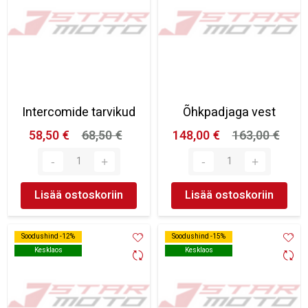
Intercomide tarvikud
Õhkpadjaga vest
58,50 €
68,50 €
148,00 €
163,00 €
Lisää ostoskoriin
Lisää ostoskoriin
Soodushind -12%
Soodushind -12%
Soodushind -15%
Soodushind -15%
Kesklaos
Kesklaos
Kesklaos
Kesklaos