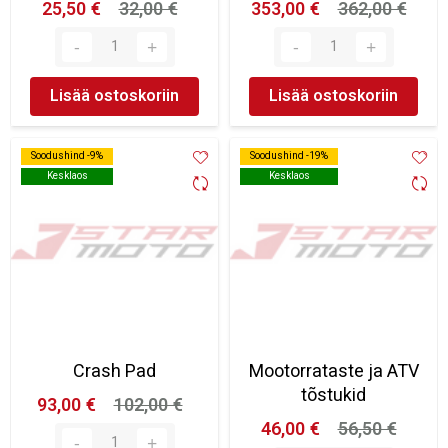
25,50 €
32,00 €
353,00 €
362,00 €
Lisää ostoskoriin
Lisää ostoskoriin
Soodushind -9%
Soodushind -9%
Soodushind -19%
Soodushind -19%
Kesklaos
Kesklaos
Kesklaos
Kesklaos
Crash Pad
Mootorrataste ja ATV
tõstukid
93,00 €
102,00 €
46,00 €
56,50 €