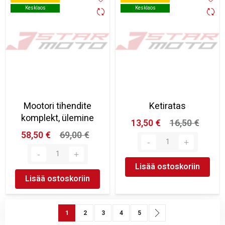
Kesklaos
Kesklaos
Kesklaos
Kesklaos
Mootori tihendite
Ketiratas
komplekt, ülemine
13,50 €
16,50 €
58,50 €
69,00 €
Lisää ostoskoriin
Lisää ostoskoriin
Sivu
You're currently reading page
Sivu
Sivu
Sivu
Sivu
Sivu
Seuraava
1
2
3
4
5