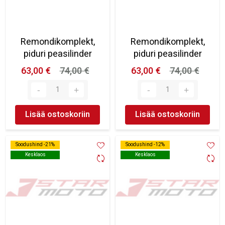
Remondikomplekt,
Remondikomplekt,
piduri peasilinder
piduri peasilinder
63,00 €
74,00 €
63,00 €
74,00 €
Lisää ostoskoriin
Lisää ostoskoriin
Soodushind -21%
Soodushind -21%
Soodushind -12%
Soodushind -12%
Kesklaos
Kesklaos
Kesklaos
Kesklaos