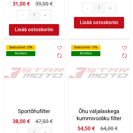
31,00 €
39,00 €
Lisää ostoskoriin
Lisää ostoskoriin
Soodushind -20%
Soodushind -20%
Soodushind -15%
Soodushind -15%
Kesklaos
Kesklaos
Kesklaos
Kesklaos
Sportõhufilter
Õhu väljalaskega
kummivooliku filter
38,00 €
47,50 €
54,50 €
64,00 €