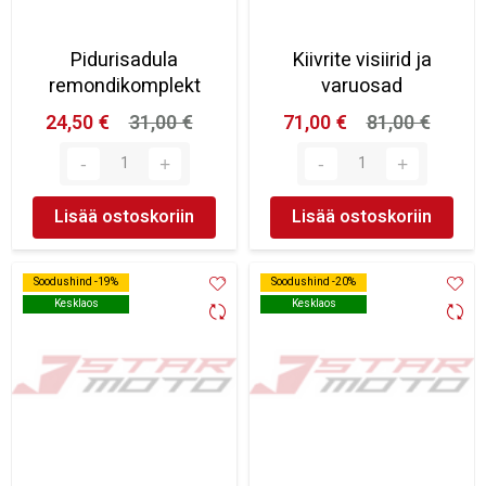
Pidurisadula
Kiivrite visiirid ja
remondikomplekt
varuosad
24,50 €
31,00 €
71,00 €
81,00 €
Lisää ostoskoriin
Lisää ostoskoriin
Soodushind -19%
Soodushind -19%
Soodushind -20%
Soodushind -20%
Kesklaos
Kesklaos
Kesklaos
Kesklaos