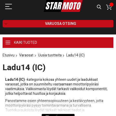
VARUOSA OTSING
KAIKI TUOTED
Etusivu
Varaosat
Uusia tuotteita
Ladu14 (IC)
Ladu14 (IC)
Ladu14 (IC)
-kategoria kokoaa yhteen uudet ja laadukkaat
varaosat, jotka on suunniteltu vastaamaan moottoripyöräsi
vaatimuksia. Valikoimasta löydät tarkasti valikoidut komponentit,
jotka helpottavat huoltoa ja korjauksia.
Panostamme osien yhteensopivuuteen ja kestävyyteen, jotta
moottoripyöräsi pysyy toimintavarmana ja turvallisena.
Tuotekuvauksista löydät tärkeät tekniset tiedot ja
soveltuvuustiedot, jotta voit tehdä ostopäätöksen luottavaisin