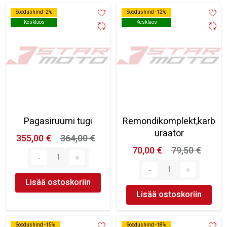
Soodushind -2%
Soodushind -2%
Soodushind -12%
Soodushind -12%
Kesklaos
Kesklaos
Kesklaos
Kesklaos
Pagasiruumi tugi
Remondikomplekt,karb
uraator
355,00 €
364,00 €
70,00 €
79,50 €
Lisää ostoskoriin
Lisää ostoskoriin
Soodushind -15%
Soodushind -15%
Soodushind -18%
Soodushind -18%