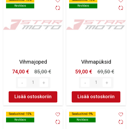
Kesklaos
Kesklaos
Kesklaos
Kesklaos
Vihmajoped
Vihmapüksid
74,00 €
85,00 €
59,00 €
69,50 €
Lisää ostoskoriin
Lisää ostoskoriin
Soodushind -15%
Soodushind -15%
Soodushind -9%
Soodushind -9%
Kesklaos
Kesklaos
Kesklaos
Kesklaos