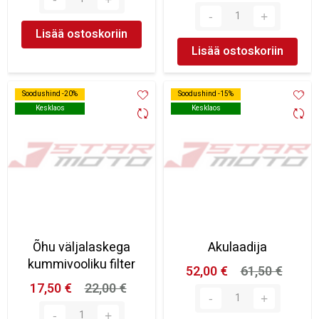
Lisää ostoskoriin
Lisää ostoskoriin
Soodushind -20%
Soodushind -20%
Soodushind -15%
Soodushind -15%
Kesklaos
Kesklaos
Kesklaos
Kesklaos
Õhu väljalaskega
Akulaadija
kummivooliku filter
52,00 €
61,50 €
17,50 €
22,00 €