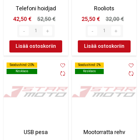
Telefoni hoidjad
Rooliots
42,50 €
52,50 €
25,50 €
32,00 €
Lisää ostoskoriin
Lisää ostoskoriin
Soodushind -20%
Soodushind -20%
Soodushind -2%
Soodushind -2%
Kesklaos
Kesklaos
Kesklaos
Kesklaos
USB pesa
Mootorratta rehv