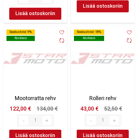
Lisää ostoskoriin
Lisää ostoskoriin
Soodushind -9%
Soodushind -9%
Soodushind -18%
Soodushind -18%
Kesklaos
Kesklaos
Kesklaos
Kesklaos
Mootorratta rehv
Rolleri rehv
122,00 €
134,00 €
43,00 €
52,50 €
Lisää ostoskoriin
Lisää ostoskoriin