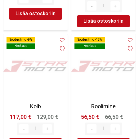
Lisää ostoskoriin
Lisää ostoskoriin
Soodushind -9%
Soodushind -9%
Soodushind -15%
Soodushind -15%
Kesklaos
Kesklaos
Kesklaos
Kesklaos
Kolb
Roolimine
117,00 €
129,00 €
56,50 €
66,50 €