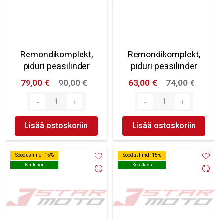
Remondikomplekt,
Remondikomplekt,
piduri peasilinder
piduri peasilinder
79,00 €
90,00 €
63,00 €
74,00 €
Lisää ostoskoriin
Lisää ostoskoriin
Soodushind -15%
Soodushind -15%
Soodushind -15%
Soodushind -15%
Kesklaos
Kesklaos
Kesklaos
Kesklaos