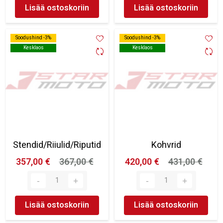
Lisää ostoskoriin
Lisää ostoskoriin
Soodushind -3%
Soodushind -3%
Soodushind -3%
Soodushind -3%
Kesklaos
Kesklaos
Kesklaos
Kesklaos
Stendid/Riiulid/Riputid
Kohvrid
357,00 €
367,00 €
420,00 €
431,00 €
Lisää ostoskoriin
Lisää ostoskoriin