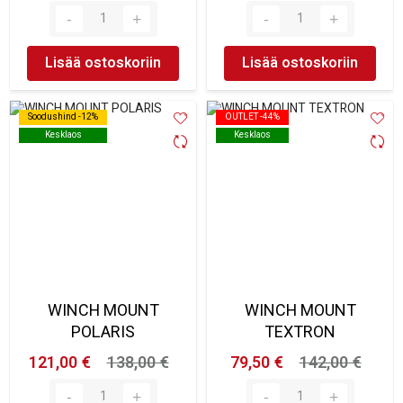
Lisää ostoskoriin
Lisää ostoskoriin
Soodushind -12%
Soodushind -12%
OUTLET -44%
OUTLET -44%
Kesklaos
Kesklaos
Kesklaos
Kesklaos
WINCH MOUNT
WINCH MOUNT
POLARIS
TEXTRON
121,00 €
138,00 €
79,50 €
142,00 €