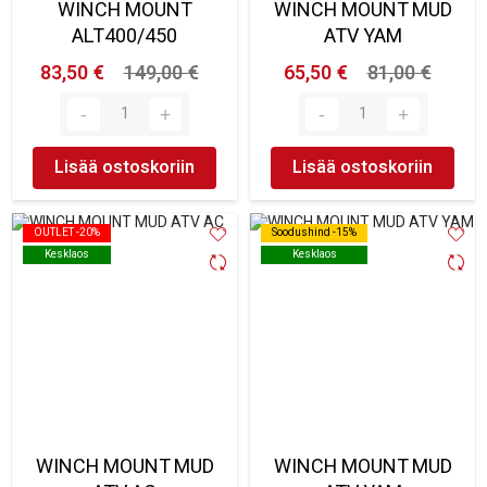
WINCH MOUNT
WINCH MOUNT MUD
ALT400/450
ATV YAM
83,50 €
149,00 €
65,50 €
81,00 €
Lisää ostoskoriin
Lisää ostoskoriin
OUTLET -20%
OUTLET -20%
Soodushind -15%
Soodushind -15%
Kesklaos
Kesklaos
Kesklaos
Kesklaos
WINCH MOUNT MUD
WINCH MOUNT MUD