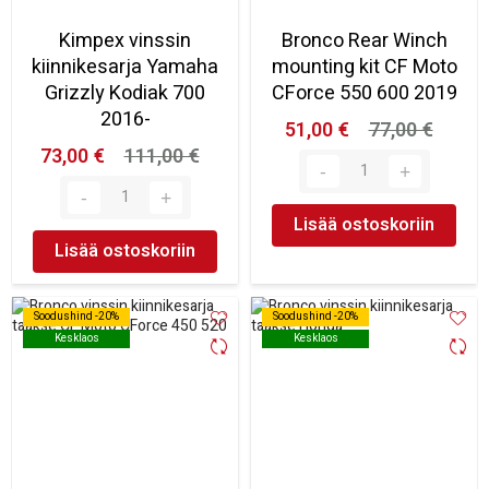
Kimpex vinssin
Bronco Rear Winch
kiinnikesarja Yamaha
mounting kit CF Moto
Grizzly Kodiak 700
CForce 550 600 2019
2016-
51,00 €
77,00 €
73,00 €
111,00 €
Lisää ostoskoriin
Lisää ostoskoriin
Soodushind -20%
Soodushind -20%
Soodushind -20%
Soodushind -20%
Kesklaos
Kesklaos
Kesklaos
Kesklaos