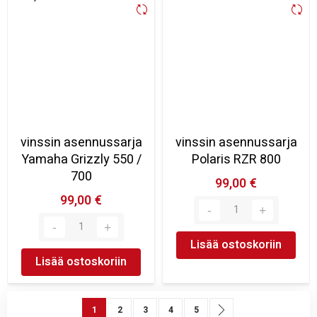
vinssin asennussarja
vinssin asennussarja
Yamaha Grizzly 550 /
Polaris RZR 800
700
99,00 €
99,00 €
Lisää ostoskoriin
Lisää ostoskoriin
Sivu
You're currently reading page
Sivu
Sivu
Sivu
Sivu
Sivu
Seuraava
1
2
3
4
5