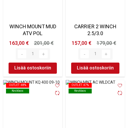
WINCH MOUNT MUD
CARRIER 2 WINCH
ATV POL
2.5/3.0
163,00 €
201,00 €
157,00 €
179,00 €
Lisää ostoskoriin
Lisää ostoskoriin
OUTLET -48%
OUTLET -48%
OUTLET -47%
OUTLET -47%
Kesklaos
Kesklaos
Kesklaos
Kesklaos