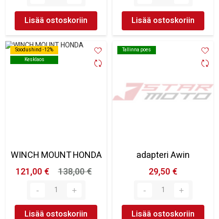
Lisää ostoskoriin
Lisää ostoskoriin
Soodushind -12%
Soodushind -12%
Tallinna poes
Tallinna poes
Kesklaos
Kesklaos
WINCH MOUNT HONDA
adapteri Awin
121,00 €
138,00 €
29,50 €
Lisää ostoskoriin
Lisää ostoskoriin