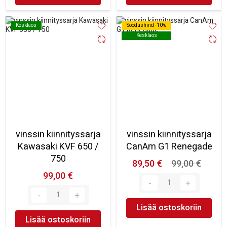
Kesklaos
Kesklaos
Soodushind -10%
Soodushind -10%
Kesklaos
Kesklaos
vinssin kiinnityssarja
vinssin kiinnityssarja
Kawasaki KVF 650 /
CanAm G1 Renegade
750
89,50 €
99,00 €
99,00 €
Lisää ostoskoriin
Lisää ostoskoriin