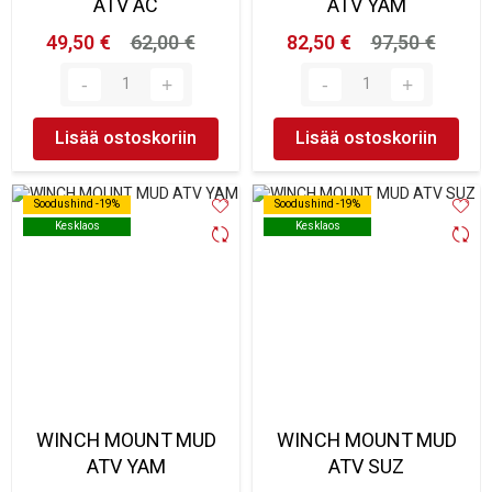
ATV AC
ATV YAM
49,50 €
62,00 €
82,50 €
97,50 €
Lisää ostoskoriin
Lisää ostoskoriin
Soodushind -19%
Soodushind -19%
Soodushind -19%
Soodushind -19%
Kesklaos
Kesklaos
Kesklaos
Kesklaos
WINCH MOUNT MUD
WINCH MOUNT MUD
ATV YAM
ATV SUZ