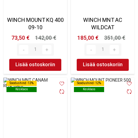
WINCH MOUNT KQ 400
WINCH MNT AC
09-10
WILDCAT
73,50 €
142,00 €
185,00 €
351,00 €
Lisää ostoskoriin
Lisää ostoskoriin
Soodushind -13%
Soodushind -13%
Soodushind -12%
Soodushind -12%
Kesklaos
Kesklaos
Kesklaos
Kesklaos