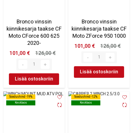
Bronco vinssin
Bronco vinssin
kiinnikesarja taakse CF
kiinnikesarja taakse CF
Moto CForce 600 625
Moto ZForce 950 1000
2020-
101,00 €
126,00 €
101,00 €
126,00 €
Lisää ostoskoriin
Lisää ostoskoriin
Soodushind -19%
Soodushind -19%
Soodushind -12%
Soodushind -12%
Kesklaos
Kesklaos
Kesklaos
Kesklaos