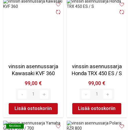
vinssin asennussarja
vinssin asennussarja
Kawasaki KVF 360
Honda TRX 450 ES / S
99,00 €
99,00 €
Lisää ostoskoriin
Lisää ostoskoriin
Kesklaos
Kesklaos