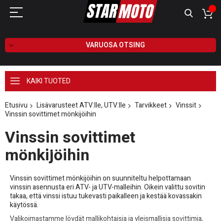
VARUOSA OTSING
KAIKI TUOTED
Etusivu
Lisävarusteet ATV:lle, UTV:lle
Tarvikkeet
Vinssit
Vinssin sovittimet mönkijöihin
Vinssin sovittimet
mönkijöihin
Vinssin sovittimet mönkijöihin on suunniteltu helpottamaan
vinssin asennusta eri ATV- ja UTV-malleihin. Oikein valittu sovitin
takaa, että vinssi istuu tukevasti paikalleen ja kestää kovassakin
käytössä.
Valikoimastamme löydät mallikohtaisia ja yleismallisia sovittimia,