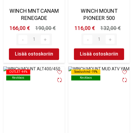
WINCH MNT CANAM
WINCH MOUNT
RENEGADE
PIONEER 500
166,00 €
190,00 €
116,00 €
132,00 €
Lisää ostoskoriin
Lisää ostoskoriin
OUTLET -44%
OUTLET -44%
Soodushind -19%
Soodushind -19%
Kesklaos
Kesklaos
Kesklaos
Kesklaos