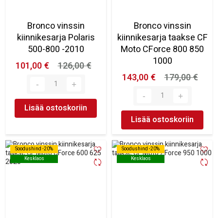
Bronco vinssin
Bronco vinssin
kiinnikesarja Polaris
kiinnikesarja taakse CF
500-800 -2010
Moto CForce 800 850
1000
101,00 €
126,00 €
143,00 €
179,00 €
Lisää ostoskoriin
Lisää ostoskoriin
Soodushind -20%
Soodushind -20%
Soodushind -20%
Soodushind -20%
Kesklaos
Kesklaos
Kesklaos
Kesklaos