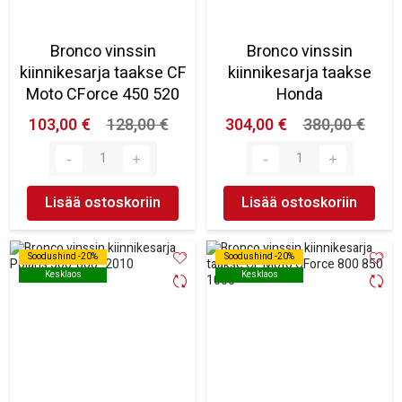
Bronco vinssin
Bronco vinssin
kiinnikesarja taakse CF
kiinnikesarja taakse
Moto CForce 450 520
Honda
103,00 €
128,00 €
304,00 €
380,00 €
Lisää ostoskoriin
Lisää ostoskoriin
Soodushind -20%
Soodushind -20%
Soodushind -20%
Soodushind -20%
Kesklaos
Kesklaos
Kesklaos
Kesklaos