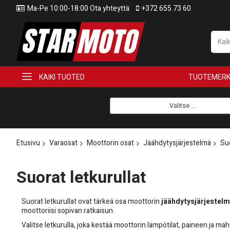
Ma-Pe 10:00-18:00 Ota yhteyttä
+372 655 73 60
KAIKI TUOTED
TUOTEMERK
Valitse ...
Etusivu
Varaosat
Moottorin osat
Jäähdytysjärjestelmä
Suo
Suorat letkurullat
Suorat letkurullat ovat tärkeä osa moottorin
jäähdytysjärjestel
moottoriisi sopivan ratkaisun.
Valitse letkurulla, joka kestää moottorin lämpötilat, paineen ja mah