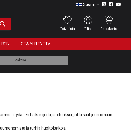
Suomi
Toivelista
Tilisi
Ostoskorisi
B2B
OTA YHTEYTTÄ
Valitse ...
mme löydät eri halkaisijoita ja pituuksia, jotta saat juuri omaan
kuumenemista ja turhia huoltokatkoja.