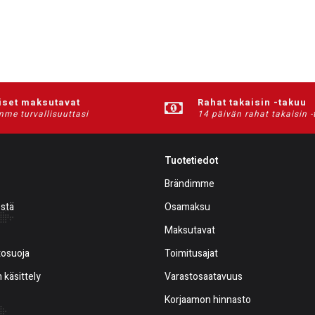
iset maksutavat
Rahat takaisin -takuu
me turvallisuuttasi
14 päivän rahat takaisin 
Tuotetiedot
Brändimme
estä
Osamaksu
Maksutavat
tosuoja
Toimitusajat
 käsittely
Varastosaatavuus
Korjaamon hinnasto