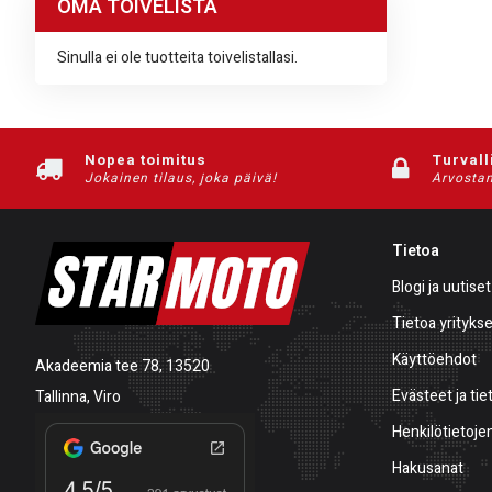
OMA TOIVELISTA
Sinulla ei ole tuotteita toivelistallasi.
Nopea toimitus
Turvall
Jokainen tilaus, joka päivä!
Arvostam
Tietoa
Blogi ja uutiset
Tietoa yrityks
Käyttöehdot
Akadeemia tee 78, 13520
Evästeet ja tie
Tallinna, Viro
Henkilötietojen
Hakusanat