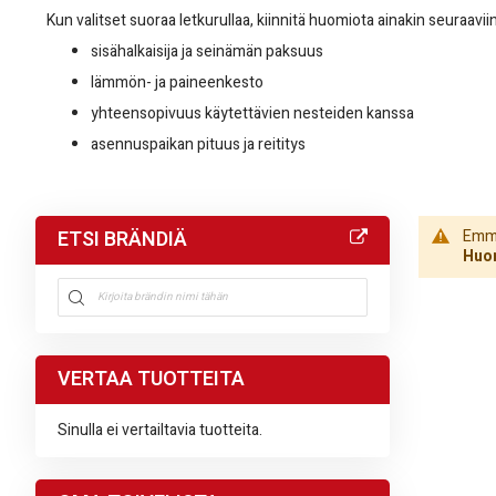
Kun valitset suoraa letkurullaa, kiinnitä huomiota ainakin seuraaviin
sisähalkaisija ja seinämän paksuus
lämmön- ja paineenkesto
yhteensopivuus käytettävien nesteiden kanssa
asennuspaikan pituus ja reititys
ETSI BRÄNDIÄ
Emme 
Huom
VERTAA TUOTTEITA
Sinulla ei vertailtavia tuotteita.