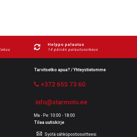
Helppo palautus
-takuu
14 päivän palautusoikeus
Tarvitsetko apua? / Yhteystietomme
+372 655 73 60
info@starmoto.ee
Ma - Pe: 10:00 - 18:00
Tilaa uutiskirje
Tilaa
uutiskirje: