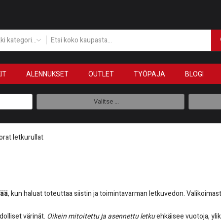
Kaikki kategoriat
IT
ALENNUKSET
OUTLET
TYÖPAJA
BLOGI
Valitse ...
rat letkurullat
mää
, kun haluat toteuttaa siistin ja toimintavarman letkuvedon. Valikoimasta
dolliset värinät.
Oikein mitoitettu ja asennettu letku
ehkäisee vuotoja, yli