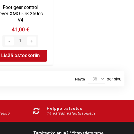
Foot gear control
lever XMOTOS 250cc
V4
41,00 €
Lisää ostoskoriin
per sivu
Näytä
Helppo palautus
-takuu
14 päivän palautusoikeus
Tarvitsetko apua? / Yhteystietomme