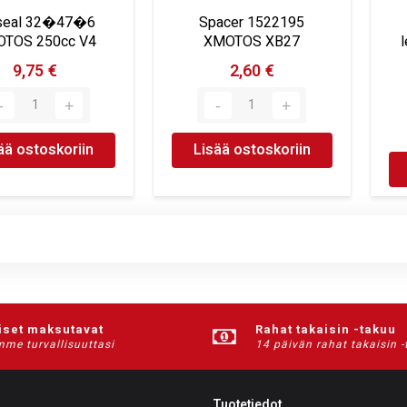
 seal 32�47�6
Spacer 1522195
TOS 250cc V4
XMOTOS XB27
9,75 €
2,60 €
ää ostoskoriin
Lisää ostoskoriin
iset maksutavat
Rahat takaisin -takuu
me turvallisuuttasi
14 päivän rahat takaisin 
Tuotetiedot