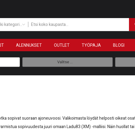
Kaikki kategoriat
IT
ALENNUKSET
OUTLET
TYÖPAJA
BLOGI
Valitse ...
otka sopivat suoraan ajoneuvoosi. Valikoimasta löydät helposti oikeat osat
t varmistua sopivuudesta juuri omaan Ladu83 (XM) -malliisi. Näin huollat tai 