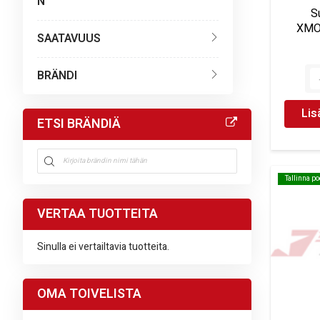
N
S
XMO
SAATAVUUS
BRÄNDI
Lis
ETSI BRÄNDIÄ
Tallinna p
Tallinna p
VERTAA TUOTTEITA
Sinulla ei vertailtavia tuotteita.
OMA TOIVELISTA