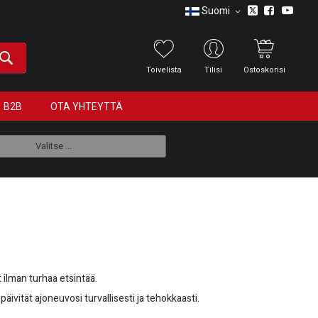
Suomi
Toivelista
Tilisi
Ostoskorisi
B2B
OTA YHTEYTTÄ
Valitse ...
 ilman turhaa etsintää.
päivität ajoneuvosi turvallisesti ja tehokkaasti.