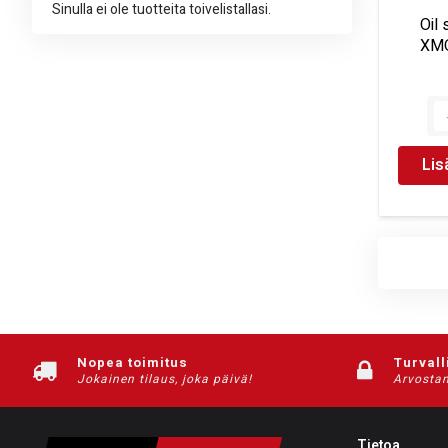
Sinulla ei ole tuotteita toivelistallasi.
Oil
XMO
Lis
Nopea toimitus
Turvall
Jokainen tilaus, joka päivä!
Arvostam
Tietoa