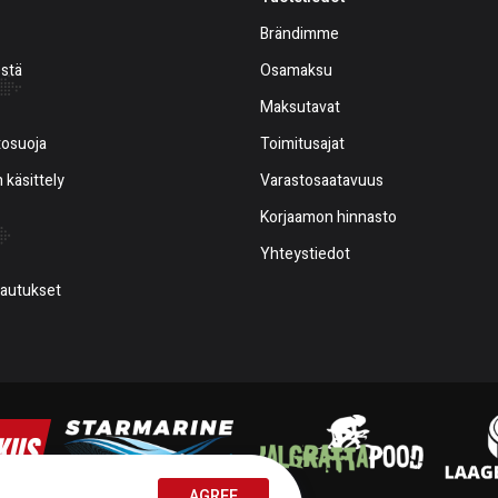
Brändimme
estä
Osamaksu
Maksutavat
tosuoja
Toimitusajat
 käsittely
Varastosaatavuus
Korjaamon hinnasto
Yhteystiedot
alautukset
AGREE