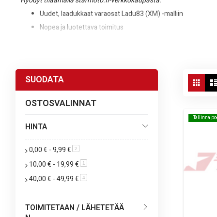
Hyödyt tilaamalla starmoto.fi-verkkokaupasta:
Uudet, laadukkaat varaosat Ladu83 (XM) -malliin
Nopea ja luotettava toimitus
Selkeä tuotevalikoima ja helppo vertailu
Vie
SUODATA
Ruud
as
OSTOSVALINNAT
Tallinna p
Tallinna p
HINTA
0,00 €
-
9,99 €
tuote
2
10,00 €
-
19,99 €
tuote
1
40,00 €
-
49,99 €
tuote
4
TOIMITETAAN / LÄHETETÄÄ