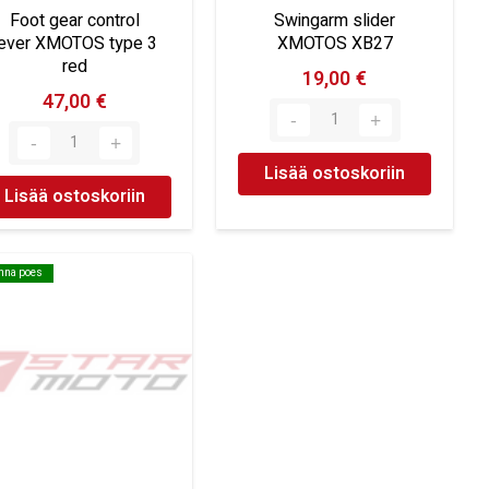
Foot gear control
Swingarm slider
lever XMOTOS type 3
XMOTOS XB27
red
19,00 €
47,00 €
Lisää ostoskoriin
Lisää ostoskoriin
inna poes
inna poes