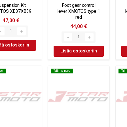
uspension Kit
Foot gear control
TOS XB37XB39
lever XMOTOS type 1
red
47,00 €
44,00 €
ää ostoskoriin
Lisää ostoskoriin
oes
oes
Tallinna poes
Tallinna poes
Tall
Tall